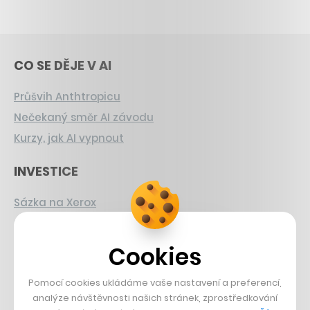
CO SE DĚJE V AI
Průšvih Anthtropicu
Nečekaný směr AI závodu
Kurzy, jak AI vypnout
INVESTICE
Sázka na Xerox
Strnad v Pirelli
Burzovní eldorádo
Cookies
PŘÍBĚHY Z GASTRA
Pomocí cookies ukládáme vaše nastavení a preferencí,
analýze návštěvnosti našich stránek, zprostředkování
Boční projekt, co se zvrtnul