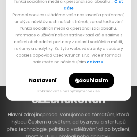
funkcí sociálních médií a k personalizaci obsahu …
Číst
Francouzský šéfkuchař na Šumavě
dále
Pomocí cookies ukládáme vaše nastavení a preferencí,
Dva golfisti, co pečou
analýze návštěvnosti našich stránek, zprostředkování
funkcí sociálních médií a k personalizaci obsahu.
DESIGN
Informace o užívání našich stránek také dále sdílíme s
našimi obchodními partnery z oblasti sociálních médií,
Bomma není tichá
reklamy a analytiky. Za tyto webové stránky a soubory
Originální hodinky
cookies odpovídá CzechCrunch s.r.o. Více informací
naleznete na následujícím
odkazu
.
Nábytek z betonu
Nastavení
Souhlasím
Pokračovat s nezbytnými cookies
Hlavní zdroj inspirace. Věnujeme se tématům, která
hýbou Českem a světem, od byznysu a startupů
přes technologie, politiku a vzdělávání až po bydlení,
sport, kulturu, ekologii nebo dopravu.