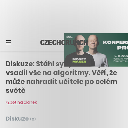
Diskuze: Stáhl syny ze školy a
vsadil vše na algoritmy. Věří, že
může nahradit učitele po celém
světě
Zpět na článek
Diskuze
(
0
)