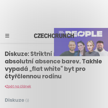
Diskuze: Striktní minimalismus a
absolutní absence barev. Takhle
vypadá „flat white“ byt pro
čtyřčlennou rodinu
Zpět na článek
Diskuze
(
1
)