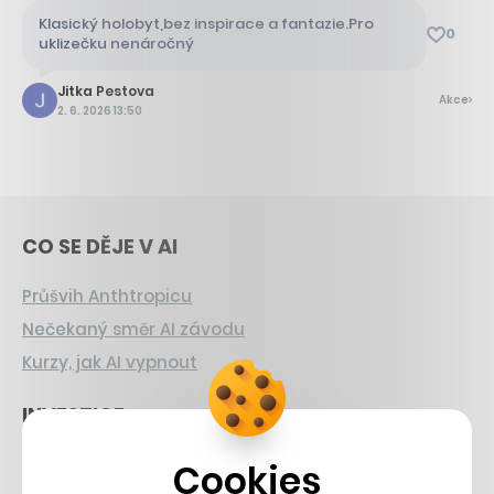
Klasický holobyt,bez inspirace a fantazie.Pro
0
uklizečku nenáročný
Jitka Pestova
Akce
2. 6. 2026 13:50
CO SE DĚJE V AI
Průšvih Anthtropicu
Nečekaný směr AI závodu
Kurzy, jak AI vypnout
INVESTICE
Sázka na Xerox
Cookies