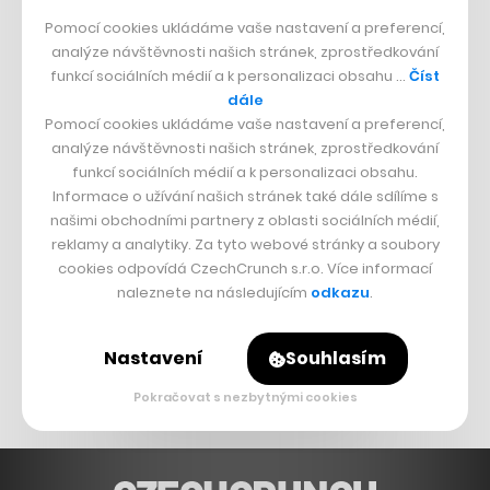
Strnad v Pirelli
Pomocí cookies ukládáme vaše nastavení a preferencí,
Burzovní eldorádo
analýze návštěvnosti našich stránek, zprostředkování
funkcí sociálních médií a k personalizaci obsahu …
Číst
PŘÍBĚHY Z GASTRA
dále
Pomocí cookies ukládáme vaše nastavení a preferencí,
Boční projekt, co se zvrtnul
analýze návštěvnosti našich stránek, zprostředkování
Francouzský šéfkuchař na Šumavě
funkcí sociálních médií a k personalizaci obsahu.
Informace o užívání našich stránek také dále sdílíme s
Dva golfisti, co pečou
našimi obchodními partnery z oblasti sociálních médií,
reklamy a analytiky. Za tyto webové stránky a soubory
DESIGN
cookies odpovídá CzechCrunch s.r.o. Více informací
naleznete na následujícím
odkazu
.
Bomma není tichá
Originální hodinky
Nastavení
Souhlasím
Nábytek z betonu
Pokračovat s nezbytnými cookies