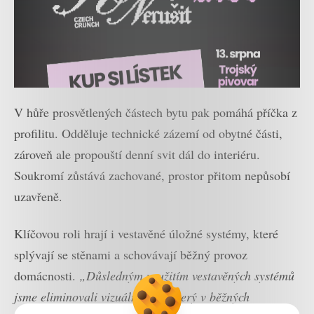
V hůře prosvětlených částech bytu pak pomáhá příčka z
profilitu. Odděluje technické zázemí od obytné části,
zároveň ale propouští denní svit dál do interiéru.
Soukromí zůstává zachované, prostor přitom nepůsobí
uzavřeně.
Klíčovou roli hrají i vestavěné úložné systémy, které
splývají se stěnami a schovávají běžný provoz
domácnosti.
„Důsledným využitím vestavěných systémů
jsme eliminovali vizuální šum, který v běžných