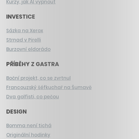
Kurzy, jak AI vypnout
INVESTICE
Sázka na Xerox
Strnad v Pirelli
Burzovní eldorádo
PŘÍBĚHY Z GASTRA
Boční projekt, co se zvrtnul
Francouzský šéfkuchař na Šumavě
Dva golfisti, co pečou
DESIGN
Bomma není tichá
Originální hodinky