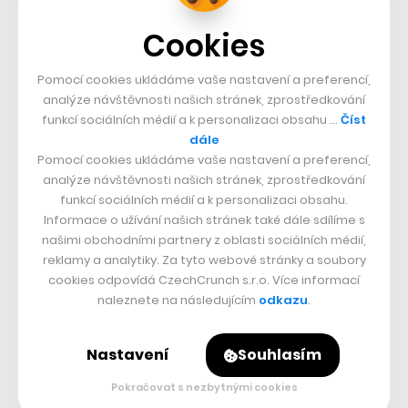
domácnostech vytváří drobné předměty a neukotvený
nábytek,“
doplňují architekti. Jedinou výjimkou jsou
Cookies
dětské pokoje, kde strohou paletu doplňují tlumené
Pomocí cookies ukládáme vaše nastavení a preferencí,
barvy a nábytek navržený na míru.
analýze návštěvnosti našich stránek, zprostředkování
funkcí sociálních médií a k personalizaci obsahu …
Číst
Nepřehlédněte:
dále
Pomocí cookies ukládáme vaše nastavení a preferencí,
analýze návštěvnosti našich stránek, zprostředkování
funkcí sociálních médií a k personalizaci obsahu.
Informace o užívání našich stránek také dále sdílíme s
našimi obchodními partnery z oblasti sociálních médií,
reklamy a analytiky. Za tyto webové stránky a soubory
cookies odpovídá CzechCrunch s.r.o. Více informací
naleznete na následujícím
odkazu
.
Související témata:
Nastavení
Souhlasím
minimalismus
Edit!
Pokračovat s nezbytnými cookies