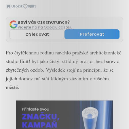
Uložit
0
1
Zobrazit
komentáře
Baví vás CzechCrunch?
Vídejte ho na Googlu častěji.
Sledovat
Preferovat
Pro čtyřčlennou rodinu navrhlo pražské architektonické
studio Edit! byt jako čistý, střídmý prostor bez barev a
zbytečných ozdob. Výsledek stojí na principu, že se
jejich domov má stát klidným zázemím v rušném
městě.