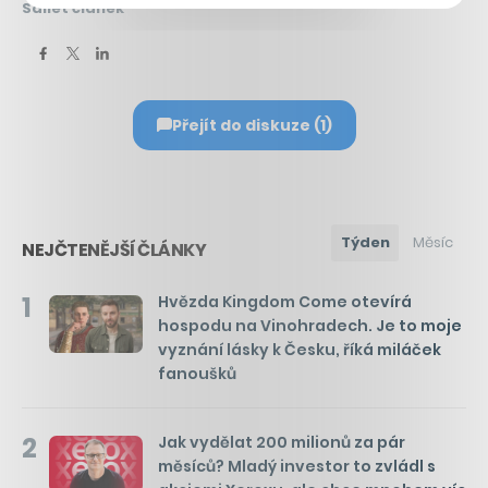
Sdílet článek
Přejít do diskuze (1)
Týden
Měsíc
NEJČTENĚJŠÍ ČLÁNKY
1
Hvězda Kingdom Come otevírá
hospodu na Vinohradech. Je to moje
vyznání lásky k Česku, říká miláček
fanoušků
2
Jak vydělat 200 milionů za pár
měsíců? Mladý investor to zvládl s