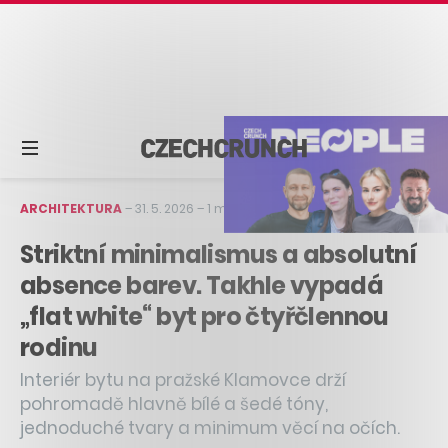
ARCHITEKTURA
–
31. 5. 2026
–
1 min čtení
Striktní minimalismus a absolutní
absence barev. Takhle vypadá
„flat white“ byt pro čtyřčlennou
rodinu
Interiér bytu na pražské Klamovce drží
pohromadě hlavně bílé a šedé tóny,
jednoduché tvary a minimum věcí na očích.