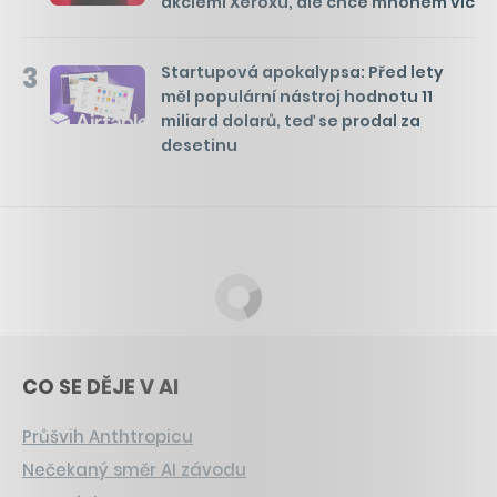
akciemi Xeroxu, ale chce mnohem víc
3
Startupová apokalypsa: Před lety
měl populární nástroj hodnotu 11
miliard dolarů, teď se prodal za
desetinu
CO SE DĚJE V AI
Průšvih Anthtropicu
Nečekaný směr AI závodu