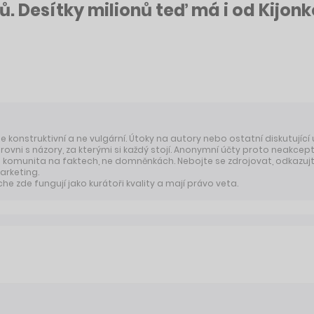
ů. Desítky milionů teď má i od Kijon
 je konstruktivní a ne vulgární. Útoky na autory nebo ostatní diskutující
úrovni s názory, za kterými si každý stojí. Anonymní účty proto neakcep
komunita na faktech, ne domněnkách. Nebojte se zdrojovat, odkazujte
arketing.
 zde fungují jako kurátoři kvality a mají právo veta.