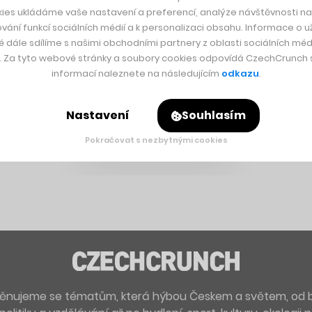
ies ukládáme vaše nastavení a preferencí, analýze návštěvnosti naš
vání funkcí sociálních médií a k personalizaci obsahu. Informace o už
é dále sdílíme s našimi obchodními partnery z oblasti sociálních médi
y. Za tyto webové stránky a soubory cookies odpovídá CzechCrunch s.
informací naleznete na následujícím
odkazu
.
Nastavení
Souhlasím
Pokračovat s nezbytnými cookies
. Věnujeme se tématům, která hýbou Českem a světem, od 