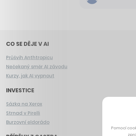
CO SE DĚJE V AI
Průšvih Anthtropicu
Nečekaný směr AI závodu
Kurzy, jak AI vypnout
INVESTICE
Sázka na Xerox
Strnad v Pirelli
Burzovní eldorádo
Pomocí cook
zpro