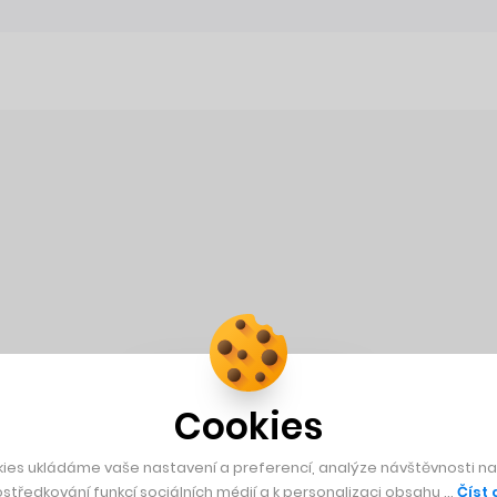
Cookies
ies ukládáme vaše nastavení a preferencí, analýze návštěvnosti naš
středkování funkcí sociálních médií a k personalizaci obsahu …
Číst 