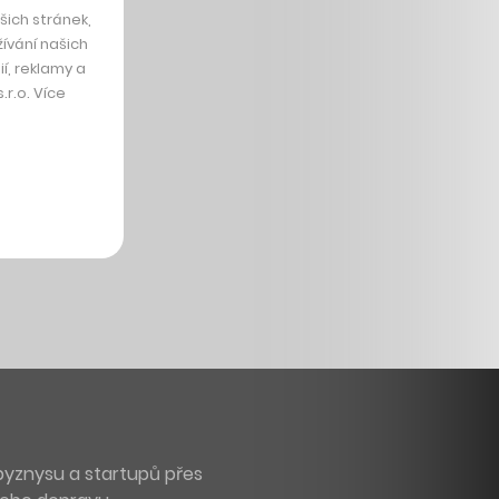
ich stránek,
ívání našich
í, reklamy a
r.o. Více
byznysu a startupů přes