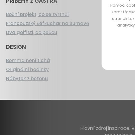
PŘÍBĚHY Z GASTRA
Pomocí cook
zprostředko
Boční projekt, co se zvrtnul
stránek tak
Francouzský šéfkuchař na Šumavě
analytik
Dva golfisti, co pečou
DESIGN
Bomma není tichá
Originální hodinky
Nábytek z betonu
Hlavní zdroj inspirace