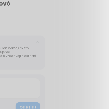
kové
 u nás nemají místo.
tujeme.
 a vzdělávejte ostatní.
Odeslat