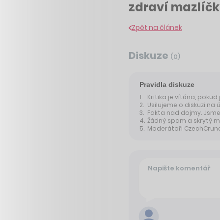
zdraví mazlíčk
Zpět na článek
Diskuze
(
0
)
Pravidla diskuze
Kritika je vítána, pokud
Usilujeme o diskuzi na 
Fakta nad dojmy. Jsme 
Žádný spam a skrytý m
Moderátoři CzechCrunche