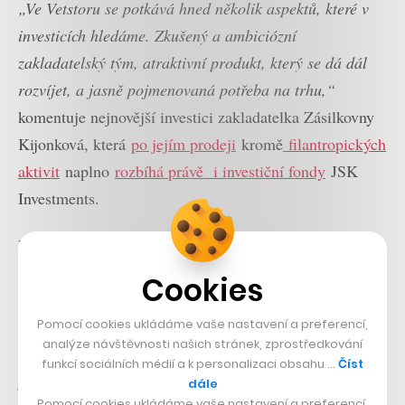
„Ve Vetstoru se potkává hned několik aspektů, které v
investicích hledáme. Zkušený a ambiciózní
zakladatelský tým, atraktivní produkt, který se dá dál
rozvíjet, a jasně pojmenovaná potřeba na trhu,“
komentuje nejnovější investici zakladatelka Zásilkovny
Kijonková, která
po jejím prodeji
kromě
filantropických
aktivit
naplno
rozbíhá právě i investiční fondy
JSK
Investments.
Podle Kijonkové je totiž péče o zvířata pro mnoho rodin
stejně důležitá jako péče o vlastní zdraví, ale v
Cookies
informacích a komunikaci mezi ordinací veterinářů a
Pomocí cookies ukládáme vaše nastavení a preferencí,
domácnostmi je stále velká mezera.
„Vetstor ji pomáhá
analýze návštěvnosti našich stránek, zprostředkování
zaplnit a dává smysl jak z pohledu byznysu, tak z
funkcí sociálních médií a k personalizaci obsahu …
Číst
pohledu dopadu na každodenní život lidí a jejich
dále
Pomocí cookies ukládáme vaše nastavení a preferencí,