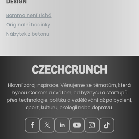
DESIGN
Bomma není tichá
Originální hodinky
Nábytek z betonu
Hlavní zdroj inspirace. Věnujeme se tématům, která
hýbou Českem a světem, od byznysu a startupů
přes technologie, politiku a vzdělávání až po bydlení,
sport, kulturu, ekologii nebo dopravu.