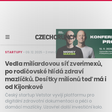
STARTUPY
–
09. 12. 2025
–
2 min čtení
Vedla miliardovou síť zverimexů,
po rodičovské hlídá zdraví
mazlíčků. Desítky milionů teď má i
od Kijonkové
Český startup Vetstor vyvíjí platformu pro
digitální zdravotní dokumentaci a péči o
domácí mazlíčky. Uzavřel další investiční kolo.