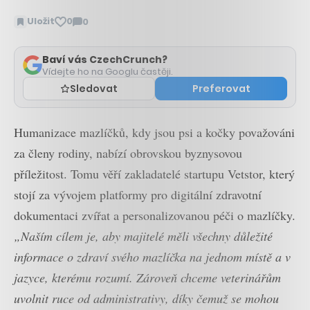
Uložit
0
0
Zobrazit
komentáře
Baví vás CzechCrunch?
Vídejte ho na Googlu častěji.
Sledovat
Preferovat
Humanizace mazlíčků, kdy jsou psi a kočky považováni
za členy rodiny, nabízí obrovskou byznysovou
příležitost. Tomu věří zakladatelé startupu Vetstor, který
stojí za vývojem platformy pro digitální zdravotní
dokumentaci zvířat a personalizovanou péči o mazlíčky.
„Naším cílem je, aby majitelé měli všechny důležité
informace o zdraví svého mazlíčka na jednom místě a v
jazyce, kterému rozumí. Zároveň chceme veterinářům
uvolnit ruce od administrativy, díky čemuž se mohou