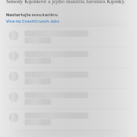
Simony Kijonkové a jejího manžela Jaromíra Kijonky.
Nastartujte svou kariéru
Více na CzechCrunch Jobs