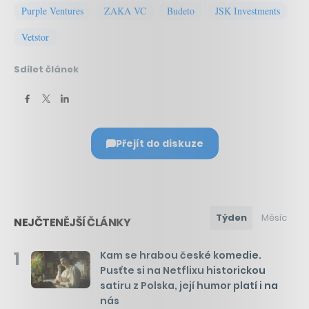
Purple Ventures
ZAKA VC
Budeto
JSK Investments
Vetstor
Sdílet článek
Přejít do diskuze
Týden
Měsíc
NEJČTENĚJŠÍ ČLÁNKY
1
Kam se hrabou české komedie.
Pusťte si na Netflixu historickou
satiru z Polska, její humor platí i na
nás