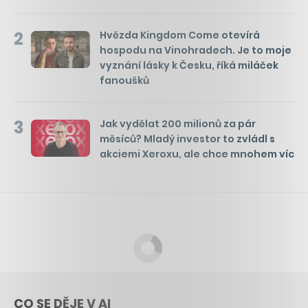
2
Hvězda Kingdom Come otevírá
hospodu na Vinohradech. Je to moje
vyznání lásky k Česku, říká miláček
fanoušků
3
Jak vydělat 200 milionů za pár
měsíců? Mladý investor to zvládl s
akciemi Xeroxu, ale chce mnohem víc
CO SE DĚJE V AI