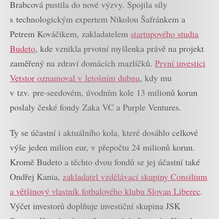
Brabcová pustila do nové výzvy. Spojila síly
s technologickým expertem Nikolou Šafránkem a
Petrem Kováčikem, zakladatelem
startupového studia
Budeto
, kde vznikla prvotní myšlenka právě na projekt
zaměřený na zdraví domácích mazlíčků.
První investici
Vetstor oznamoval v letošním dubnu
, kdy mu
v tzv. pre-seedovém, úvodním kole 13 milionů korun
poslaly české fondy Zaka VC a Purple Ventures.
Ty se účastní i aktuálního kola, které dosáhlo celkové
výše jeden milion eur, v přepočtu 24 milionů korun.
Kromě Budeto a těchto dvou fondů se jej účastní také
Ondřej Kania,
zakladatel vzdělávací skupiny Consilium
a většinový vlastník fotbalového klubu Slovan Liberec
.
Výčet investorů doplňuje investiční skupina JSK