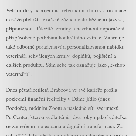
Vetstor díky napojení na veterinární kliniky a ordinace
dokáže přeložit lékařské záznamy do běžného jazyka,
připomenout důležité termíny a navrhnout doporučení
přizpůsobené potřebám konkrétního zvířete. Zahrnuje
také odborné poradenství a personalizovanou nabídku
veterináři schválených krmiv, doplňků, pojištění a
dalších produktů. Sám sebe tak označuje jako „e-shop
veterinářů“.
Dnes pětatřicetiletá Brabcová ve své kariéře prošla
pozicemi finanční ředitelky v Dáme jídlo (dnes
Foodoře), módním Zootu a následně síti zverimexů
PetCenter, kterou vedla téměř dva roky i jako ředitelka
se zaměřením na expanzi a digitální transformaci. Za
rok 2022, kdy odešla na rodičovskou dovolenou, přitom