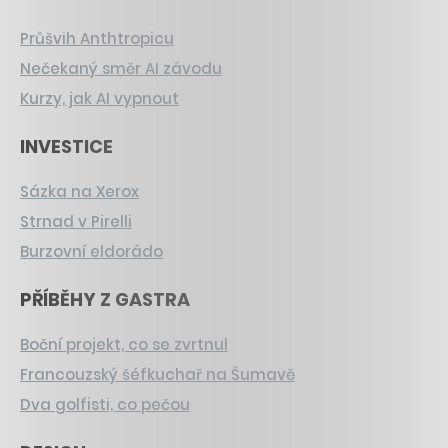
Průšvih Anthtropicu
Nečekaný směr AI závodu
Kurzy, jak AI vypnout
INVESTICE
Sázka na Xerox
Strnad v Pirelli
Burzovní eldorádo
PŘÍBĚHY Z GASTRA
Boční projekt, co se zvrtnul
Francouzský šéfkuchař na Šumavě
Dva golfisti, co pečou