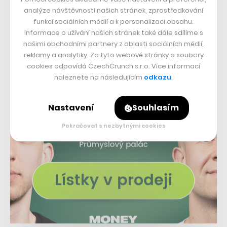
zvířecích mazlíčků,“
doplňuje Kijonková.
analýze návštěvnosti našich stránek, zprostředkování
funkcí sociálních médií a k personalizaci obsahu.
Informace o užívání našich stránek také dále sdílíme s
našimi obchodními partnery z oblasti sociálních médií,
reklamy a analytiky. Za tyto webové stránky a soubory
cookies odpovídá CzechCrunch s.r.o. Více informací
naleznete na následujícím
odkazu
.
Nastavení
Souhlasím
Pokračovat s nezbytnými cookies