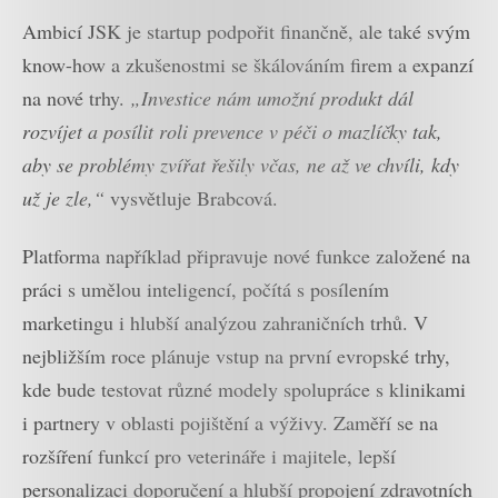
Ambicí JSK je startup podpořit finančně, ale také svým
know-how a zkušenostmi se škálováním firem a expanzí
na nové trhy.
„Investice nám umožní produkt dál
rozvíjet a posílit roli prevence v péči o mazlíčky tak,
aby se problémy zvířat řešily včas, ne až ve chvíli, kdy
už je zle,“
vysvětluje Brabcová.
Platforma například připravuje nové funkce založené na
práci s umělou inteligencí, počítá s posílením
marketingu i hlubší analýzou zahraničních trhů. V
nejbližším roce plánuje vstup na první evropské trhy,
kde bude testovat různé modely spolupráce s klinikami
i partnery v oblasti pojištění a výživy. Zaměří se na
rozšíření funkcí pro veterináře i majitele, lepší
personalizaci doporučení a hlubší propojení zdravotních