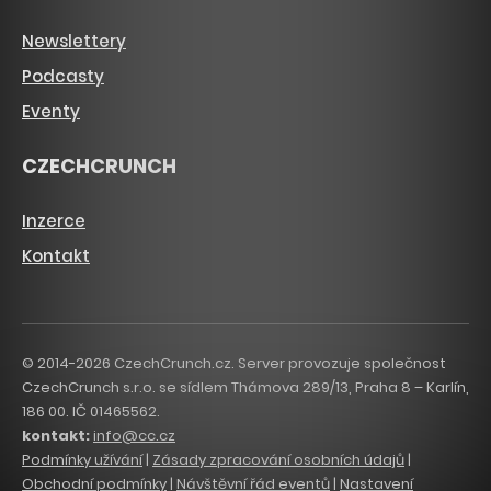
Newslettery
Podcasty
Eventy
CZECHCRUNCH
Inzerce
Kontakt
© 2014-2026 CzechCrunch.cz. Server provozuje společnost
CzechCrunch s.r.o. se sídlem Thámova 289/13, Praha 8 – Karlín,
186 00. IČ 01465562.
kontakt:
info@cc.cz
Podmínky užívání
|
Zásady zpracování osobních údajů
|
Obchodní podmínky
|
Návštěvní řád eventů
|
Nastavení