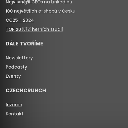
Nejvlivnější CEOs na LinkedInu
100 největších e-shopů v Česku
CC25 – 2024
TOP 20 🇨🇿 herních studií
DÁLE TVOŘÍME
Newslettery
Podcasty
Eventy
CZECHCRUNCH
Inzerce
Kontakt