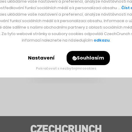
ies ukládáme vaše nastavení a preferencí, analýze návštěvnosti naš
středkování funkcí sociálních médií a k personalizaci obsahu …
Číst 
ies ukládáme vaše nastavení a preferencí, analýze návštěvnosti naš
vání funkcí sociálních médií a k personalizaci obsahu. Informace o už
é dále sdílíme s našimi obchodními partnery z oblasti sociálních médi
y. Za tyto webové stránky a soubory cookies odpovídá CzechCrunch s.
informací naleznete na následujícím
odkazu
.
Nastavení
Souhlasím
Pokračovat s nezbytnými cookies