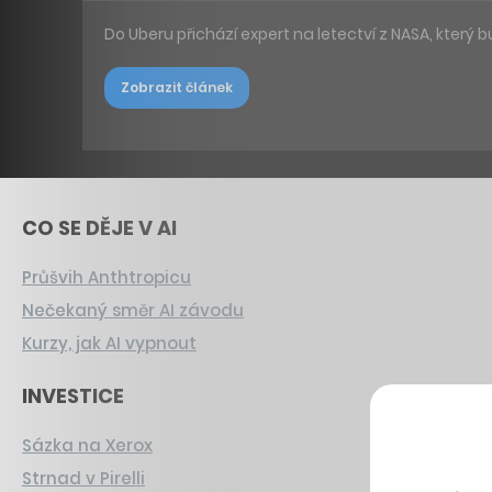
Do Uberu přichází expert na letectví z NASA, který b
Zobrazit článek
CO SE DĚJE V AI
Průšvih Anthtropicu
Nečekaný směr AI závodu
Kurzy, jak AI vypnout
INVESTICE
Sázka na Xerox
Strnad v Pirelli