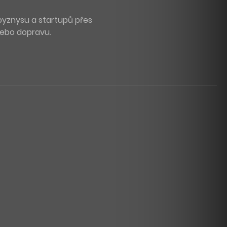
byznysu a startupů přes
 nebo dopravu.