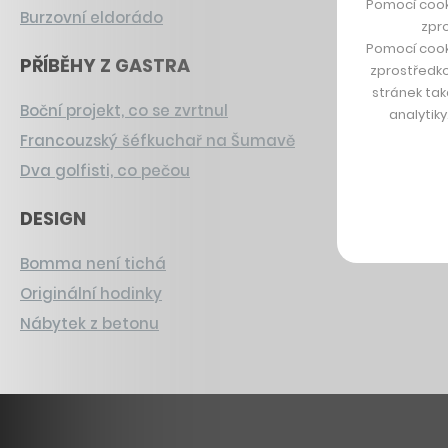
Pomocí cook
Burzovní eldorádo
zpro
Pomocí cook
PŘÍBĚHY Z GASTRA
zprostředko
stránek tak
Boční projekt, co se zvrtnul
analytik
Francouzský šéfkuchař na Šumavě
Dva golfisti, co pečou
DESIGN
Bomma není tichá
Originální hodinky
Nábytek z betonu