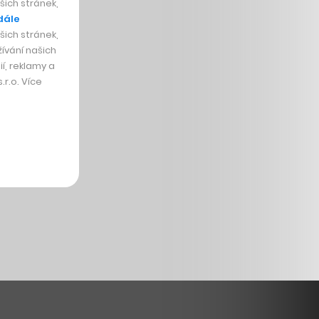
ich stránek,
dále
ich stránek,
ívání našich
í, reklamy a
r.o. Více