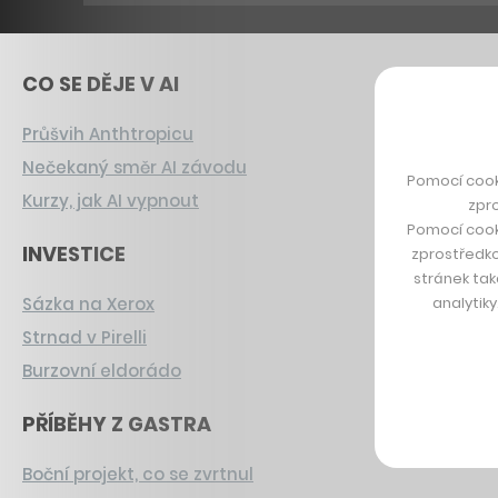
CO SE DĚJE V AI
Průšvih Anthtropicu
Nečekaný směr AI závodu
Pomocí cook
Kurzy, jak AI vypnout
zpro
Pomocí cook
INVESTICE
zprostředko
stránek tak
analytik
Sázka na Xerox
Strnad v Pirelli
Burzovní eldorádo
PŘÍBĚHY Z GASTRA
Boční projekt, co se zvrtnul