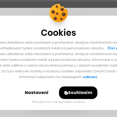
Cookies
ies ukládáme vaše nastavení a preferencí, analýze návštěvnosti naš
středkování funkcí sociálních médií a k personalizaci obsahu …
Číst 
ies ukládáme vaše nastavení a preferencí, analýze návštěvnosti naš
vání funkcí sociálních médií a k personalizaci obsahu. Informace o už
é dále sdílíme s našimi obchodními partnery z oblasti sociálních médi
y. Za tyto webové stránky a soubory cookies odpovídá CzechCrunch s.
informací naleznete na následujícím
odkazu
.
Nastavení
Souhlasím
Pokračovat s nezbytnými cookies