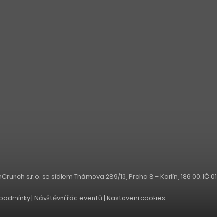
nch s.r.o. se sídlem Thámova 289/13, Praha 8 – Karlín, 186 00. IČ 0
podmínky
|
Návštěvní řád eventů
|
Nastavení cookies