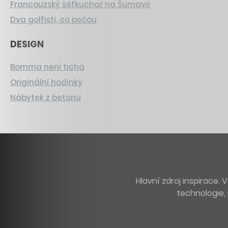
Francouzský šéfkuchař na Šumavě
Dva golfisti, co pečou
DESIGN
Bomma není tichá
Originální hodinky
Nábytek z betonu
Hlavní zdroj inspirace
technologie, 