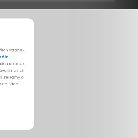
ich stránek,
dále
ich stránek,
ívání našich
í, reklamy a
r.o. Více