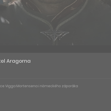
tel Aragorna
 herce Vigga Mortensena i německého záporáka