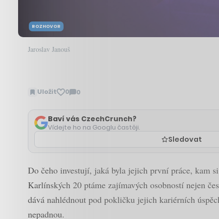
ROZHOVOR
Jaroslav Janouš
Uložit
0
0
Zobrazit
komentáře
Baví vás CzechCrunch?
Vídejte ho na Googlu častěji.
Sledovat
Do čeho investují, jaká byla jejich první práce, kam s
Karlínských 20 ptáme zajímavých osobností nejen česk
dává nahlédnout pod pokličku jejich kariérních úspěchů
nepadnou.