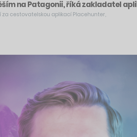
ěším na Patagonii, říká zakladatel ap
í za cestovatelskou aplikací Placehunter,