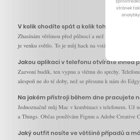
zprostředko
stránek tak
analytik
V kolik chodíte spát a kolik toho průměrn
Zhasínám většinou před půlnocí a než se otočím, ta
je venku světlo. To je můj hack na vstávání. Průměr
Jakou aplikaci v telefonu otvíráte ihned 
Zazvoní budík, ten vypnu a vlétnu do sprchy. Telefonu
alespoň ne do té doby, než se přesunu k nám do Edgy.
Na jakém přístroji během dne pracujete ne
Jednoznačně můj Mac v kombinaci s telefonem. Už něko
a Things. Občas používám Figmu a Adobe Creative Clo
Jaký outfit nosíte ve většině případů a m