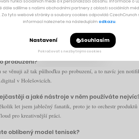
vání funkcí sociálních médií a k personalizaci obsahu. Informace o už
é dále sdílíme s našimi obchodními partnery z oblasti sociálních médi
***
y. Za tyto webové stránky a soubory cookies odpovídá CzechCrunch s.
informací naleznete na následujícím
odkazu
.
ě naspíte?
k spím. Nikdy jsme neměl problém usnout, většinou nemám pr
Nastavení
Souhlasím
ně naspím něco mezi sedmi až osmi hodinami.
Pokračovat s nezbytnými cookies
po probuzení?
 se věnuji až tak půlhoďku po probuzení, a to navíc jen notif
digital v Holešovicích.
jčastěji a jaké nástroje v něm používáte nejvíc
lik let jsem jablečný fanatik, proto je to orchestr produktů
ud pro kreativnější práci.
áte oblíbený model tenisek?