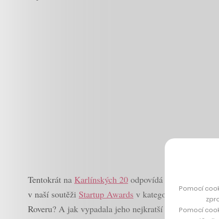
Tentokrát na
Karlínských 20
odpovídá Jaroslav Janouš,
Pomocí cook
v naší soutěži
Startup Awards
v kategorii Nejpopulárn
zpro
Roveru? A jak vypadala jeho nejkratší práce v životě?
Pomocí cook