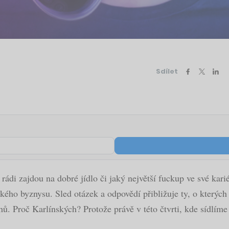
Sdílet
i rádi zajdou na dobré jídlo či jaký největší fuckup ve své ka
ého byznysu. Sled otázek a odpovědí přibližuje ty, o kterých 
. Proč Karlínských? Protože právě v této čtvrti, kde sídlíme i