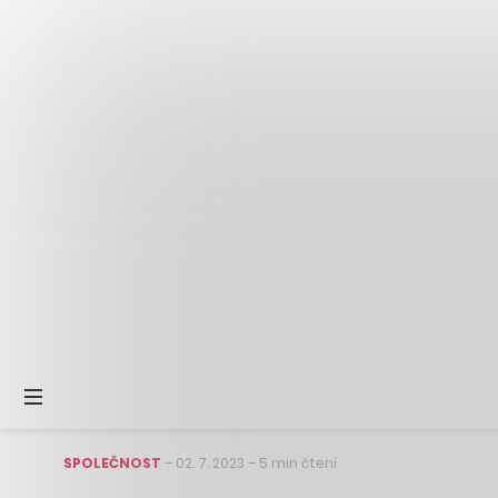
SPOLEČNOST
–
02. 7. 2023
–
5 min čtení