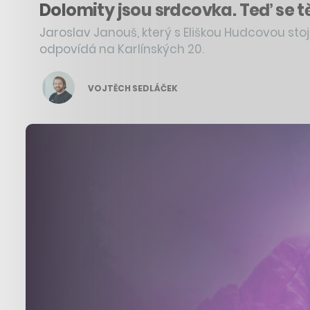
Dolomity jsou srdcovka. Teď se t
Jaroslav Janouš, který s Eliškou Hudcovou stoj
odpovídá na Karlínských 20.
VOJTĚCH SEDLÁČEK