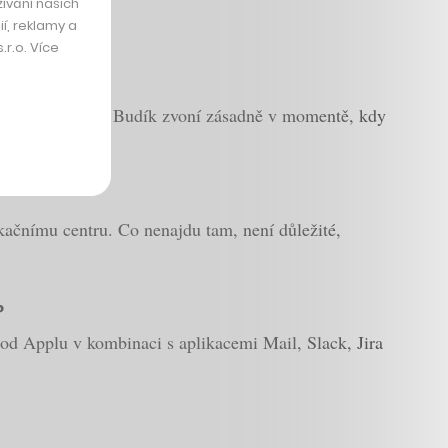
ívání našich
í, reklamy a
r.o. Více
oblém ani vstát. Budík zvoní zásadně v momentě, kdy
ikačnímu centru. Co nenajdu tam, není důležité,
?
 od Applu v kombinaci s aplikacemi Mail, Slack, Jira