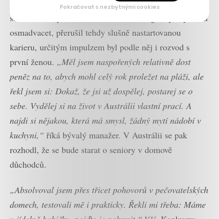
Aniž by tušil, že se mu to jednou bude hodit, odjel před
Pokračovat s nezbytnými cookies
sedmnácti lety do Austrálie naučit se anglicky. Bylo mu
osmadvacet, přerušil tehdy slušně nastartovanou
karieru, určitým impulzem byl podle něj i rozvod s
první ženou.
„Měl jsem naspořených relativně dost
peněz na to, abych mohl celý rok proležet na pláži, ale
řekl jsem si: Dokaž, že jsi už dospělej, postarej se o
sebe. Vydělej si na život v Austrálii vlastní prací. A
najdi si nějakou, která má smysl, žádný mytí nádobí v
kuchyni,“
říká bývalý manažer. V Austrálii se pak
rozhodl, že se bude starat o seniory v domově
důchodců.
„Absolvoval jsem přes třicet pohovorů v pečovatelských
domech, testovali mě i prakticky. Řekli mi třeba: Máme