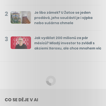
2
Je libo zámek? U Žatce se jeden
prodává, jeho součástí je i sýpka
nebo sušárna chmele
3
Jak vydělat 200 milionů za pár
měsíců? Mladý investor to zvládl s
akciemi Xeroxu, ale chce mnohem víc
CO SE DĚJE V AI