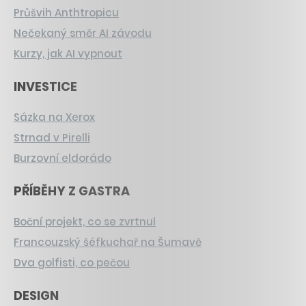
Průšvih Anthtropicu
Nečekaný směr AI závodu
Kurzy, jak AI vypnout
INVESTICE
Sázka na Xerox
Strnad v Pirelli
Burzovní eldorádo
PŘÍBĚHY Z GASTRA
Boční projekt, co se zvrtnul
Francouzský šéfkuchař na Šumavě
Dva golfisti, co pečou
DESIGN