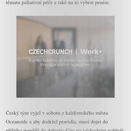
tématu paliativní péče a také na ni vybrat peníze.
Český tým vyjel v sobotu z kalifornského města
Oceanside a aby dodržel pravidla, musí dojet do
příštího pondělí do Atlantic City na východním pobřeží.