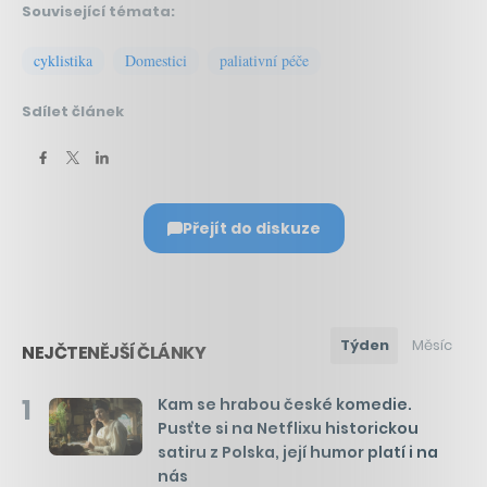
Související témata:
cyklistika
Domestici
paliativní péče
Sdílet článek
Přejít do diskuze
Týden
Měsíc
NEJČTENĚJŠÍ ČLÁNKY
1
Kam se hrabou české komedie.
Pusťte si na Netflixu historickou
satiru z Polska, její humor platí i na
nás