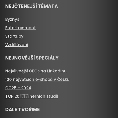
NEJČTENĚJŠÍ TÉMATA
Byznys
Entertainment
Startupy
Vzdělávání
NEJNOVĚJŠÍ SPECIÁLY
Nejvlivnější CEOs na LinkedInu
100 největších e-shopů v Česku
CC25 – 2024
TOP 20 🇨🇿 herních studií
DÁLE TVOŘÍME