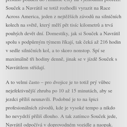
Souček a Navrátil se totiž rozhodli vyrazit na Race
Across America, jeden z nejtěžších závodů na silničních
kolech na světě, který měří pět tisíc kilometrů a trvá
pouhých devět dní. Domestiky, jak si Souček a Navrátil
spolu s podpůrným týmem říkají, tak čeká až 216 hodin
v sedle silničních kol, a to skoro nonstop. Spí se
maximálně tři hodiny denně, jinak se v jízdě Souček s
Navrátilem střídají.
A to velmi často – pro dvojice je to totiž prý vůbec
nejefektivnější zhruba po 10 až 15 minutách, aby se
jezdci příliš neunavili. Podobné je to na špici
profesionálních závodů, kde je vysoké tempo a nikdo
ho nevydrží příliš dlouho. A tak zatímco Souček jede,
Navrátil odpočívá v doprovodném vozidle a naopak.