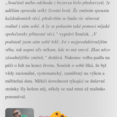
„Součástí mého odchodu z byznysu bylo předsevzetí, že
udělám opravdu velký životní krok. Že změním spoustu
každodenních věcí, především se budu víc věnovat
rodině i sám sobě. A že se pokusím také pomoci nějaké
společensky přínosné věci,“
vypráví Souček.
„V
podstatě jsem sám sobě řekl: Jsi v nejproduktivnějším
věku, tak napni síly někam, kde to má smysl. Zkus něco
zásadnějšího změnit,“
dodává. Nakonec volba padla na
péči o lidi na konci života. Souček o sobě říká, že byl
vždy racionální, systematický, zaměřený na výkon a
měřitelná data. Měkčí dovednosti týkající se duševní
stránky šly kolem něj, někdy se nad nimi až malinko
pousmíval.