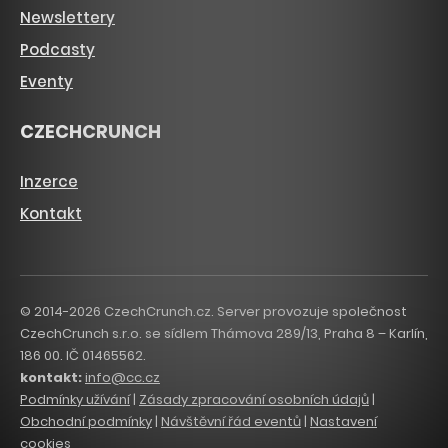
Newslettery
Podcasty
Eventy
CZECHCRUNCH
Inzerce
Kontakt
© 2014-2026 CzechCrunch.cz. Server provozuje společnost
CzechCrunch s.r.o. se sídlem Thámova 289/13, Praha 8 – Karlín,
186 00. IČ 01465562.
kontakt:
info@cc.cz
Podmínky užívání
|
Zásady zpracování osobních údajů
|
Obchodní podmínky
|
Návštěvní řád eventů
|
Nastavení
cookies