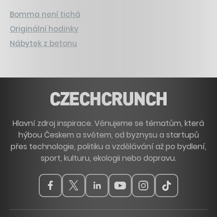
Bomma není tichá
Originální hodinky
Nábytek z betonu
Hlavní zdroj inspirace. Věnujeme se tématům, která
hýbou Českem a světem, od byznysu a startupů
přes technologie, politiku a vzdělávání až po bydlení,
sport, kulturu, ekologii nebo dopravu.