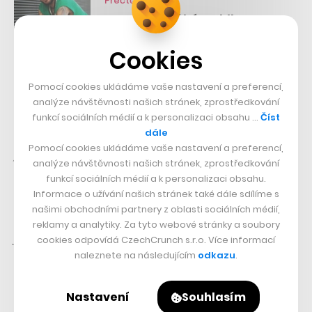
Přečtěte si také
Humor pomáhá na blbost,
říká influencer na vozíku
Cookies
Pomocí cookies ukládáme vaše nastavení a preferencí,
„Před třemi lety mi ale do života vstoupila žena, díky
analýze návštěvnosti našich stránek, zprostředkování
níž jsem se dostal do kontaktu se světem, který jsem do
funkcí sociálních médií a k personalizaci obsahu …
Číst
té doby v podstatě nevnímal. A patřila do něj právě
dále
Pomocí cookies ukládáme vaše nastavení a preferencí,
paliativa. Martě v průběhu několika let zemřeli oba
analýze návštěvnosti našich stránek, zprostředkování
rodiče, dotkla se tedy celého tématu velmi zblízka,
funkcí sociálních médií a k personalizaci obsahu.
Informace o užívání našich stránek také dále sdílíme s
nějakou dobu potom pracovala jako dobrovolník v
našimi obchodními partnery z oblasti sociálních médií,
hospicu,“
říká Souček a připomíná:
„A vlastně je tam
reklamy a analytiky. Za tyto webové stránky a soubory
ještě něco. Když jsme o tom doma mluvili, došlo mi, že
cookies odpovídá CzechCrunch s.r.o. Více informací
naleznete na následujícím
odkazu
.
mám z mládí v hlavě zaparkovanou jednu zásadní
zkušenost.“
Nastavení
Souhlasím