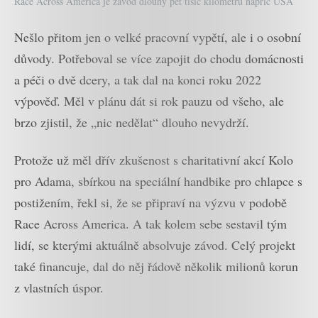
Race Across America je závod dlouhý pět tisíc kilometrů napříč USA
Nešlo přitom jen o velké pracovní vypětí, ale i o osobní
důvody. Potřeboval se více zapojit do chodu domácnosti
a péči o dvě dcery, a tak dal na konci roku 2022
výpověď. Měl v plánu dát si rok pauzu od všeho, ale
brzo zjistil, že „nic nedělat“ dlouho nevydrží.
Protože už měl dřív zkušenost s charitativní akcí Kolo
pro Adama, sbírkou na speciální handbike pro chlapce s
postižením, řekl si, že se připraví na výzvu v podobě
Race Across America. A tak kolem sebe sestavil tým
lidí, se kterými aktuálně absolvuje závod. Celý projekt
také financuje, dal do něj řádově několik milionů korun
z vlastních úspor.