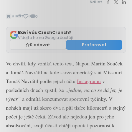
Sdílet
Uložit
0
0
Zobrazit
komentáře
Baví vás CzechCrunch?
Vídejte ho na Googlu častěji.
Sledovat
Preferovat
Ve chvíli, kdy vzniká tento text, šlapou Martin Souček
a Tomáš Navrátil na kole skrze americký stát Missouri.
Tomáš Navrátil podle jejich účtu
Instagramu
v
posledních dnech zjistil, že
„jediné, na co se dá jet, je
vývar“
a odmítá konzumovat sportovní tyčinky. V
nohách mají už skoro dva a půl tisíce kilometrů a stejný
počet je ještě čeká. Závod ale nejedou jen pro jeho
absolvování, svojí účastí chtějí upoutat pozornost k