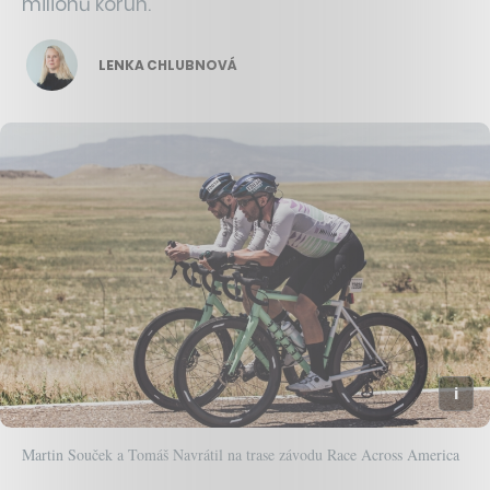
milionů korun.
LENKA CHLUBNOVÁ
Martin Souček a Tomáš Navrátil na trase závodu Race Across America