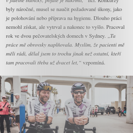
v jídelně babičky, pojďte je nakrmit,“
líčí. Konkurzy
byly náročné, musel se naučit požadované úkony, jako
je polohování nebo příprava na hygienu. Dlouho práci
nemohl získat, ale vytrval a nakonec to vyšlo. Pracoval
rok ve dvou pečovatelských domech v Sydney.
„Ta
práce mě obrovsky naplňovala. Myslím, že pacienti mě
měli rádi, dělal jsem to trochu jinak než ostatní, kteří
tam pracovali třeba už dvacet let,“
vzpomíná.