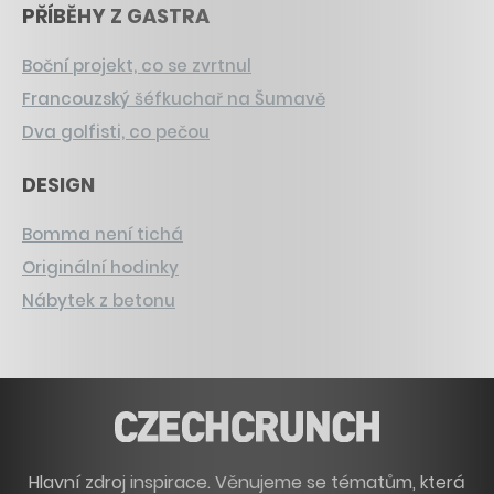
PŘÍBĚHY Z GASTRA
Boční projekt, co se zvrtnul
Francouzský šéfkuchař na Šumavě
Dva golfisti, co pečou
DESIGN
Bomma není tichá
Originální hodinky
Nábytek z betonu
Hlavní zdroj inspirace. Věnujeme se tématům, která