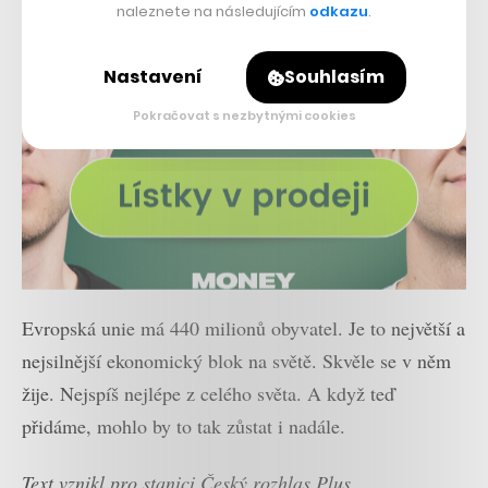
naleznete na následujícím
odkazu
.
Nastavení
Souhlasím
Pokračovat s nezbytnými cookies
Evropská unie má 440 milionů obyvatel. Je to největší a
nejsilnější ekonomický blok na světě. Skvěle se v něm
žije. Nejspíš nejlépe z celého světa. A když teď
přidáme, mohlo by to tak zůstat i nadále.
Text vznikl pro stanici Český rozhlas Plus.