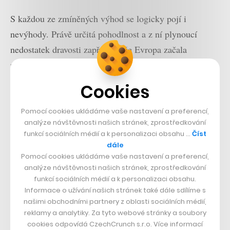
S každou ze zmíněných výhod se logicky pojí i
nevýhody. Právě určitá pohodlnost a z ní plynoucí
nedostatek dravosti zapříčinil, že Evropa začala
pokulhávat. Američané, kteří jsou nucení myslet a šetřit
na doktory, na školy, na penzi, se umí vybičovat k
Cookies
větším výkonům. Jenže každý, kdo v USA někdy byl,
ví, že to není ráj na zemi. A že když tam člověk má do
Pomocí cookies ukládáme vaše nastavení a preferencí,
analýze návštěvnosti našich stránek, zprostředkování
života jen o něco méně štěstí, protloukat se jím je pak
funkcí sociálních médií a k personalizaci obsahu …
Číst
setsakramentsky těžké. Těžší než v Evropě.
dále
Pomocí cookies ukládáme vaše nastavení a preferencí,
analýze návštěvnosti našich stránek, zprostředkování
funkcí sociálních médií a k personalizaci obsahu.
Informace o užívání našich stránek také dále sdílíme s
našimi obchodními partnery z oblasti sociálních médií,
reklamy a analytiky. Za tyto webové stránky a soubory
cookies odpovídá CzechCrunch s.r.o. Více informací