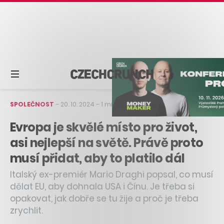
SPOLEČNOST
–
20. 10. 2024
–
1 min čtení
Evropa je skvělé místo pro život,
asi nejlepší na světě. Právě proto
musí přidat, aby to platilo dál
Italský ex-premiér Mario Draghi popsal, co musí
dělat EU, aby dohnala USA i Čínu. Je třeba si
opakovat, jak dobře se tu žije a proč je třeba
zrychlit.