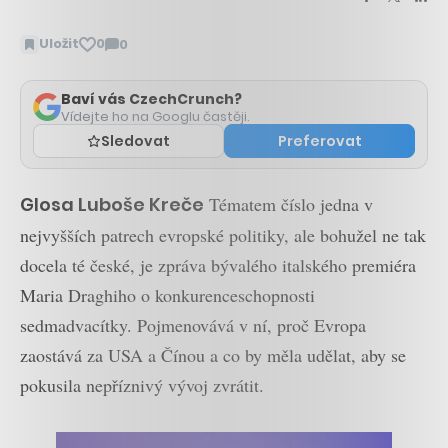
Uložit
0
0
Zobrazit
komentáře
Baví vás CzechCrunch?
Vídejte ho na Googlu častěji.
Sledovat
Preferovat
Glosa Luboše Kreče
Tématem číslo jedna v
nejvyšších patrech evropské politiky, ale bohužel ne tak
docela té české, je zpráva bývalého italského premiéra
Maria Draghiho o konkurenceschopnosti
sedmadvacítky. Pojmenovává v ní, proč Evropa
zaostává za USA a Čínou a co by měla udělat, aby se
pokusila nepříznivý vývoj zvrátit.