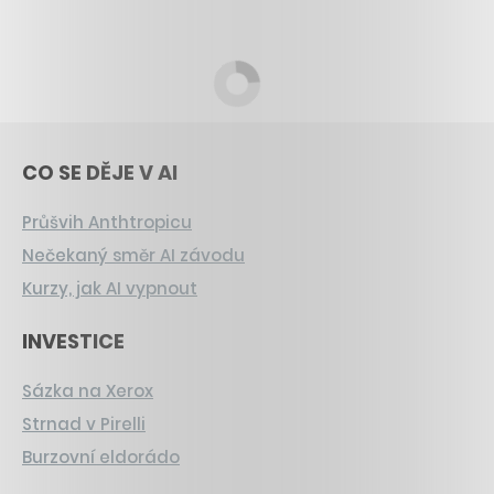
CO SE DĚJE V AI
Průšvih Anthtropicu
Nečekaný směr AI závodu
Kurzy, jak AI vypnout
INVESTICE
Sázka na Xerox
Strnad v Pirelli
Burzovní eldorádo