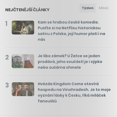
Týden
Měsíc
NEJČTENĚJŠÍ ČLÁNKY
1
Kam se hrabou české komedie.
Pusťte si na Netflixu historickou
satiru z Polska, její humor platí i na
nás
2
Je libo zámek? U Žatce se jeden
prodává, jeho součástí je i sýpka
nebo sušárna chmele
3
Hvězda Kingdom Come otevírá
hospodu na Vinohradech. Je to moje
vyznání lásky k Česku, říká miláček
fanoušků