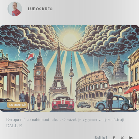
LUBOŠ KREČ
KOMENTÁŘ
Evropa má co nabídnout, ale… Obrázek je vygenerovaný v nástroji
DALL-E
Sdílet