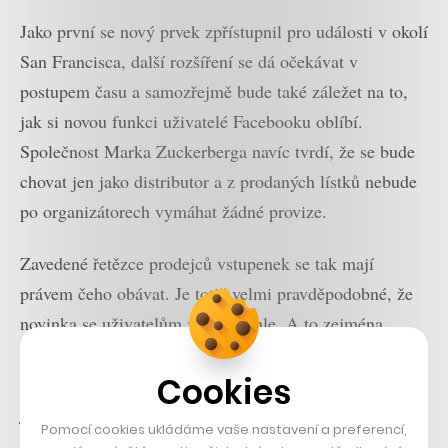
Jako první se nový prvek zpřístupnil pro události v okolí
San Francisca, další rozšíření se dá očekávat v
postupem času a samozřejmě bude také záležet na to,
jak si novou funkci uživatelé Facebooku oblíbí.
Společnost Marka Zuckerberga navíc tvrdí, že se bude
chovat jen jako distributor a z prodaných lístků nebude
po organizátorech vymáhat žádné provize.
Zavedené řetězce prodejců vstupenek se tak mají
právem čeho obávat. Je totiž velmi pravděpodobné, že
novinka se uživatelům zalíbí rychle. A to zejména
proto, že drtivá většina návštěvníků kulturních akcí
Cookies
svou účast potvrzuje pomocí Facebooku s předstihem,
jako velmi lákavá se tedy jeví možnost zakoupit si lístky
Pomocí cookies ukládáme vaše nastavení a preferencí,
okamžitě bez potřeby opouštět stránku události.