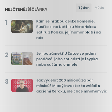
Týden
Měsíc
NEJČTENĚJŠÍ ČLÁNKY
1
Kam se hrabou české komedie.
Pusťte si na Netflixu historickou
satiru z Polska, její humor platí i na
nás
2
Je libo zámek? U Žatce se jeden
prodává, jeho součástí je i sýpka
nebo sušárna chmele
3
Jak vydělat 200 milionů za pár
měsíců? Mladý investor to zvládl s
akciemi Xeroxu, ale chce mnohem víc