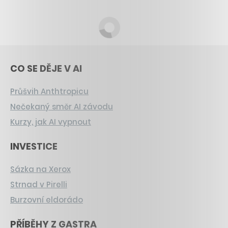
CO SE DĚJE V AI
Průšvih Anthtropicu
Nečekaný směr AI závodu
Kurzy, jak AI vypnout
INVESTICE
Sázka na Xerox
Strnad v Pirelli
Burzovní eldorádo
PŘÍBĚHY Z GASTRA