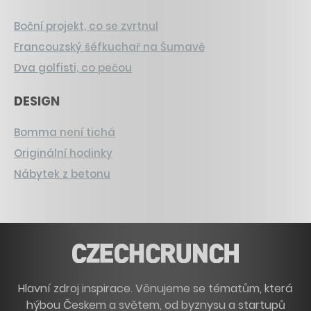
Boční projekt, co se zvrtnul
Francouzský šéfkuchař na Šumavě
Dva golfisti, co pečou
DESIGN
Bomma není tichá
Originální hodinky
Nábytek z betonu
Hlavní zdroj inspirace. Věnujeme se tématům, která
hýbou Českem a světem, od byznysu a startupů