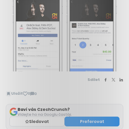
Sdílet
Uložit
0
0
Zobrazit
komentáře
Baví vás CzechCrunch?
Vídejte ho na Googlu častěji.
Sledovat
Preferovat