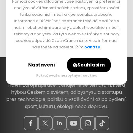
Pomocí cookies ukládáme vaše nastavení a preferencí,
DESIGN
analýze návštěvnosti našich stránek, zprostředkování
funkcí sociálních médií a k personalizaci obsahu.
Bomma není tichá
Informace o užívání našich stránek také dále sdílíme s
Originální hodinky
našimi obchodními partnery z oblasti sociálních médií,
reklamy a analytiky. Za tyto webové stránky a soubory
Nábytek z betonu
cookies odpovídá CzechCrunch s.r.o. Více informací
naleznete na následujícím
odkazu
.
Nastavení
Souhlasím
Pokračovat s nezbytnými cookies
Hlavní zdroj inspirace. Věnujeme se tématům, která
hýbou Českem a světem, od byznysu a startupů
přes technologie, politiku a vzdělávání až po bydlení,
sport, kulturu, ekologii nebo dopravu.