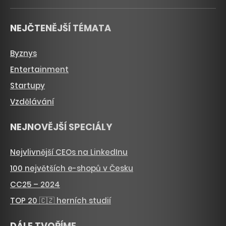
NEJČTENĚJŠÍ TÉMATA
Byznys
Entertainment
Startupy
Vzdělávání
NEJNOVĚJŠÍ SPECIÁLY
Nejvlivnější CEOs na LinkedInu
100 největších e-shopů v Česku
CC25 – 2024
TOP 20 🇨🇿 herních studií
DÁLE TVOŘÍME