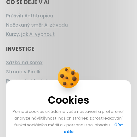
CO SE DĚJE V AI
Průšvih Anthtropicu
Nečekaný směr AI závodu
Kurzy, jak AI vypnout
INVESTICE
Sázka na Xerox
Strnad v Pirelli
Burzovní eldorádo
PŘÍBĚHY Z GASTRA
Cookies
Boční projekt, co se zvrtnul
Pomocí cookies ukládáme vaše nastavení a preferencí,
Francouzský šéfkuchař na Šumavě
analýze návštěvnosti našich stránek, zprostředkování
funkcí sociálních médií a k personalizaci obsahu …
Číst
Dva golfisti, co pečou
dále