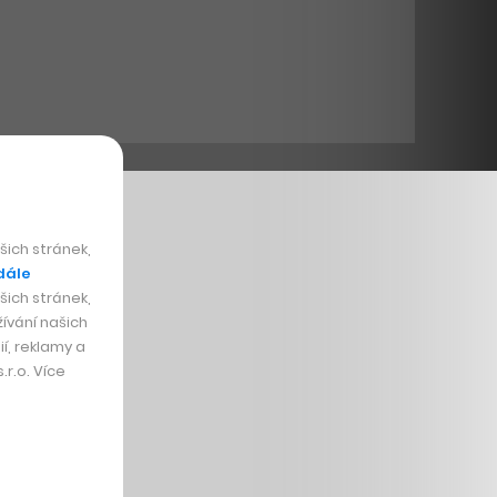
ich stránek,
dále
ich stránek,
ívání našich
í, reklamy a
r.o. Více