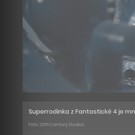
Superrodinka z Fantastické 4 je mn
Foto: 20th Century Studios