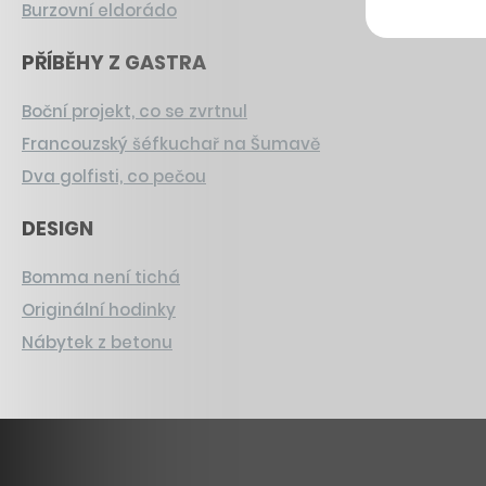
Burzovní eldorádo
PŘÍBĚHY Z GASTRA
Boční projekt, co se zvrtnul
Francouzský šéfkuchař na Šumavě
Dva golfisti, co pečou
DESIGN
Bomma není tichá
Originální hodinky
Nábytek z betonu