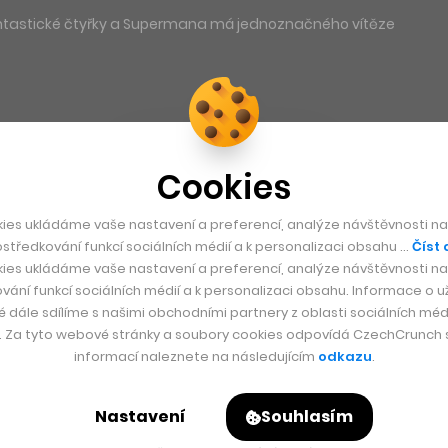
antastické čtyřky a Supermana má jednoznačného vítěze
Cookies
ies ukládáme vaše nastavení a preferencí, analýze návštěvnosti naš
středkování funkcí sociálních médií a k personalizaci obsahu …
Číst 
ies ukládáme vaše nastavení a preferencí, analýze návštěvnosti naš
vání funkcí sociálních médií a k personalizaci obsahu. Informace o už
é dále sdílíme s našimi obchodními partnery z oblasti sociálních médi
y. Za tyto webové stránky a soubory cookies odpovídá CzechCrunch s.
informací naleznete na následujícím
odkazu
.
Nastavení
Souhlasím