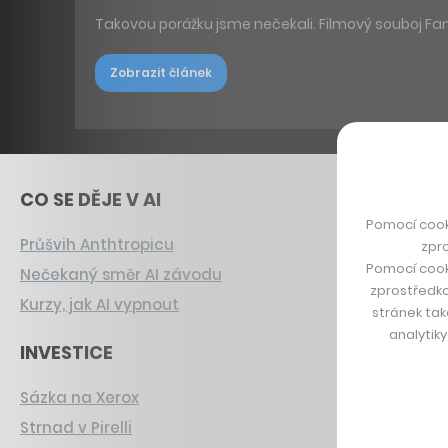
Takovou porážku jsme nečekali. Filmový souboj F
Zobrazit článek
CO SE DĚJE V AI
Pomocí cook
Průšvih Anthtropicu
zpro
Pomocí cook
Nečekaný směr AI závodu
zprostředko
Kurzy, jak AI vypnout
stránek tak
analytik
INVESTICE
Sázka na Xerox
Strnad v Pirelli