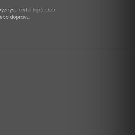
byznysu a startupů přes
 nebo dopravu.