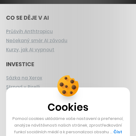
CO SE DĚJE V AI
Průšvih Anthtropicu
Nečekaný směr AI závodu
Kurzy, jak AI vypnout
INVESTICE
Sázka na Xerox
Strnad v Pirelli
Burzovní eldorádo
Cookies
PŘÍBĚHY Z GASTRA
Pomocí cookies ukládáme vaše nastavení a preferencí,
Boční projekt, co se zvrtnul
analýze návštěvnosti našich stránek, zprostředkování
funkcí sociálních médií a k personalizaci obsahu …
Číst
Francouzský šéfkuchař na Šumavě