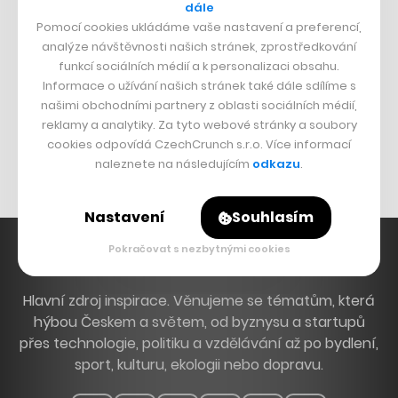
dále
Dva golfisti, co pečou
Pomocí cookies ukládáme vaše nastavení a preferencí,
analýze návštěvnosti našich stránek, zprostředkování
DESIGN
funkcí sociálních médií a k personalizaci obsahu.
Informace o užívání našich stránek také dále sdílíme s
Bomma není tichá
našimi obchodními partnery z oblasti sociálních médií,
reklamy a analytiky. Za tyto webové stránky a soubory
Originální hodinky
cookies odpovídá CzechCrunch s.r.o. Více informací
Nábytek z betonu
naleznete na následujícím
odkazu
.
Nastavení
Souhlasím
Pokračovat s nezbytnými cookies
Hlavní zdroj inspirace. Věnujeme se tématům, která
hýbou Českem a světem, od byznysu a startupů
přes technologie, politiku a vzdělávání až po bydlení,
sport, kulturu, ekologii nebo dopravu.