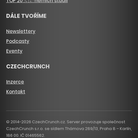
TOP 20 🇨🇿 herních studií
DÁLE TVOŘÍME
Newslettery
Podcasty
Eventy
CZECHCRUNCH
Inzerce
Kontakt
© 2014-2026 CzechCrunch.cz. Server provozuje společnost
CzechCrunch s.r.o. se sídlem Thámova 289/13, Praha 8 – Karlín,
186 00. IČ 01465562.