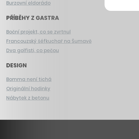
Burzovní eldorádo
PŘÍBĚHY Z GASTRA
Boční projekt, co se zvrtnul
Francouzský šéfkuchař na Šumavě
Dva golfisti, co pečou
DESIGN
Bomma není tichá
Originální hodinky
Nábytek z betonu