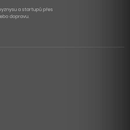
byznysu a startupů přes
 nebo dopravu.