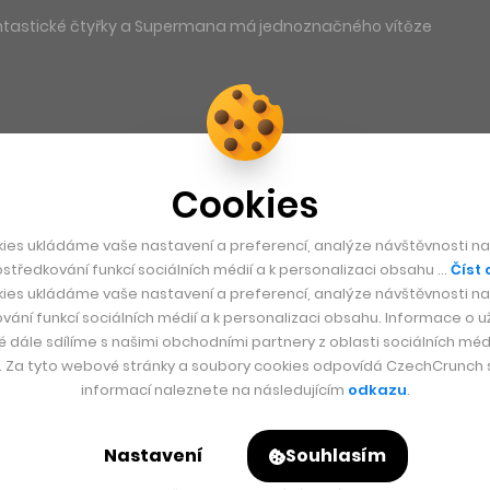
antastické čtyřky a Supermana má jednoznačného vítěze
Cookies
ies ukládáme vaše nastavení a preferencí, analýze návštěvnosti naš
středkování funkcí sociálních médií a k personalizaci obsahu …
Číst 
ies ukládáme vaše nastavení a preferencí, analýze návštěvnosti naš
vání funkcí sociálních médií a k personalizaci obsahu. Informace o už
é dále sdílíme s našimi obchodními partnery z oblasti sociálních médi
y. Za tyto webové stránky a soubory cookies odpovídá CzechCrunch s.
informací naleznete na následujícím
odkazu
.
Nastavení
Souhlasím