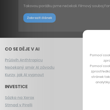
Takovou porážku jsme nečekali. Filmový souboj F
Zobrazit článek
CO SE DĚJE V AI
Pomocí cook
Průšvih Anthtropicu
zpro
Pomocí cook
Nečekaný směr AI závodu
zprostředko
Kurzy, jak AI vypnout
stránek tak
analytik
INVESTICE
Sázka na Xerox
Strnad v Pirelli