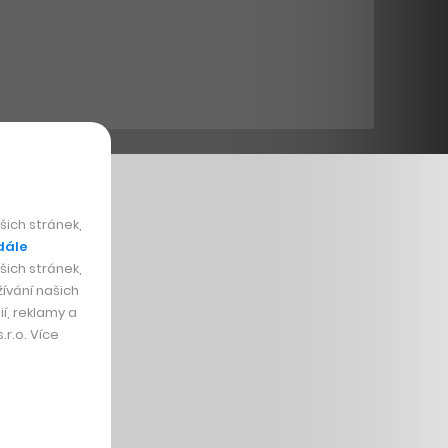
ich stránek,
dále
ich stránek,
ívání našich
í, reklamy a
r.o. Více