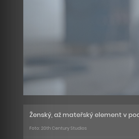
Ženský, až mateřský element v po
Foto: 20th Century Studios