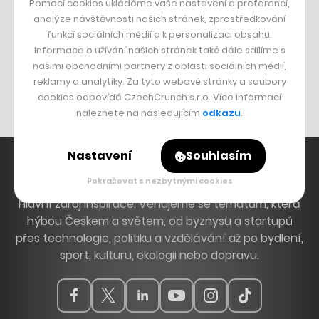
Pomocí cookies ukládáme vaše nastavení a preferencí,
DESIGN
analýze návštěvnosti našich stránek, zprostředkování
funkcí sociálních médií a k personalizaci obsahu.
Bomma není tichá
Informace o užívání našich stránek také dále sdílíme s
Originální hodinky
našimi obchodními partnery z oblasti sociálních médií,
reklamy a analytiky. Za tyto webové stránky a soubory
Nábytek z betonu
cookies odpovídá CzechCrunch s.r.o. Více informací
naleznete na následujícím
odkazu
.
Nastavení
Souhlasím
Pokračovat s nezbytnými cookies
Hlavní zdroj inspirace. Věnujeme se tématům, která
hýbou Českem a světem, od byznysu a startupů
přes technologie, politiku a vzdělávání až po bydlení,
sport, kulturu, ekologii nebo dopravu.