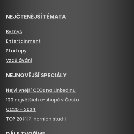
NEJČTENĚJŠÍ TÉMATA
Byznys
Entertainment
Startupy
Vzdělávání
NEJNOVĚJŠÍ SPECIÁLY
Nejvlivnější CEOs na LinkedInu
100 největších e-shopů v Česku
CC25 – 2024
TOP 20 🇨🇿 herních studií
DÁLE TVOŘÍME