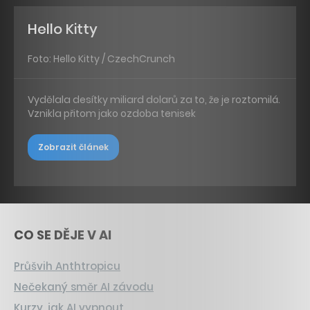
Hello Kitty
Foto: Hello Kitty / CzechCrunch
Vydělala desítky miliard dolarů za to, že je roztomilá.
Vznikla přitom jako ozdoba tenisek
Zobrazit článek
CO SE DĚJE V AI
Průšvih Anthtropicu
Nečekaný směr AI závodu
Kurzy, jak AI vypnout