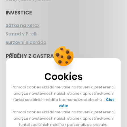
INVESTICE
Sázka na Xerox
Strnad v Pirelli
Burzovní eldorádo
PŘÍBĚHY Z GASTRA
Boční projekt, co se zvrtnul
Cookies
Francouzský šéfkuchař na Šumavě
Dva golfisti, co pečou
Pomocí cookies ukládáme vaše nastavení a preferencí,
analýze návštěvnosti našich stránek, zprostředkování
DESIGN
funkcí sociálních médií a k personalizaci obsahu …
Číst
dále
Bomma není tichá
Pomocí cookies ukládáme vaše nastavení a preferencí,
analýze návštěvnosti našich stránek, zprostředkování
Originální hodinky
funkcí sociálních médií a k personalizaci obsahu.