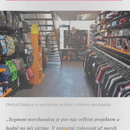
Obchod Gamlery se specializuje na herní a filmový merchandise
„Segment merchandisu je pro nás velkým projektem a
hodně na něj sázíme.
V provozní ziskovosti už merch