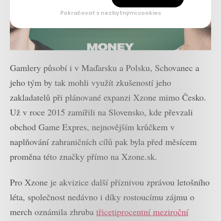
Pokračovat s nezbytnými cookies
Gamlery působí i v Maďarsku a Polsku, Schovanec a
jeho tým by tak mohli využít zkušeností jeho
zakladatelů při plánované expanzi Xzone mimo Česko.
Už v roce 2015 zamířili na Slovensko, kde převzali
obchod Game Expres, nejnovějším krůčkem v
naplňování zahraničních cílů pak byla před měsícem
proměna této značky přímo na Xzone.sk.
Pro Xzone je akvizice další příznivou zprávou letošního
léta, společnost nedávno i díky rostoucímu zájmu o
merch oznámila zhruba
třicetiprocentní meziroční