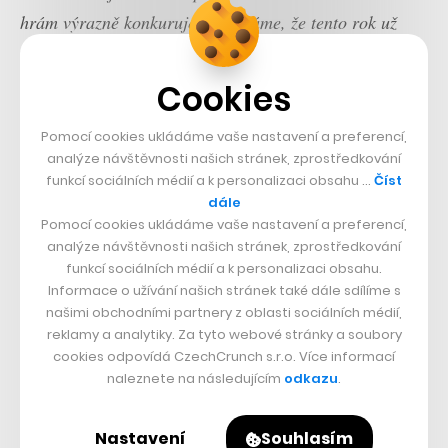
hrám výrazně konkuruje a počítáme, že tento rok už
nám bude generovat více než hry,“
řekl tehdy
Schovanec. S novým prodejcem pod křídly se tak zdá
Cookies
pravděpodobné, že se tato předpověď skutečně vyplní.
Pomocí cookies ukládáme vaše nastavení a preferencí,
analýze návštěvnosti našich stránek, zprostředkování
funkcí sociálních médií a k personalizaci obsahu …
Číst
dále
Pomocí cookies ukládáme vaše nastavení a preferencí,
analýze návštěvnosti našich stránek, zprostředkování
funkcí sociálních médií a k personalizaci obsahu.
Informace o užívání našich stránek také dále sdílíme s
našimi obchodními partnery z oblasti sociálních médií,
reklamy a analytiky. Za tyto webové stránky a soubory
cookies odpovídá CzechCrunch s.r.o. Více informací
naleznete na následujícím
odkazu
.
Nastavení
Souhlasím