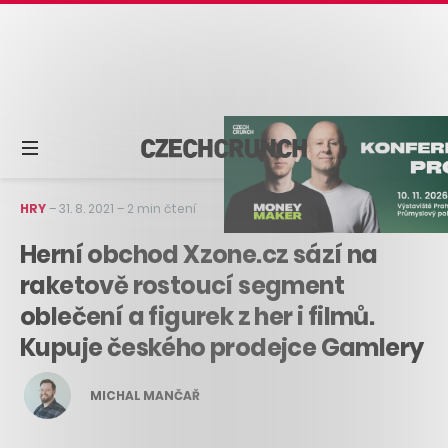
HRY
–
31. 8. 2021
–
2 min čtení
Herní obchod Xzone.cz sází na
raketově rostoucí segment
oblečení a figurek z her i filmů.
Kupuje českého prodejce Gamlery
MICHAL MANČAŘ