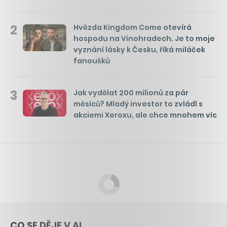
2
Hvězda Kingdom Come otevírá
hospodu na Vinohradech. Je to moje
vyznání lásky k Česku, říká miláček
fanoušků
3
Jak vydělat 200 milionů za pár
měsíců? Mladý investor to zvládl s
akciemi Xeroxu, ale chce mnohem víc
CO SE DĚJE V AI