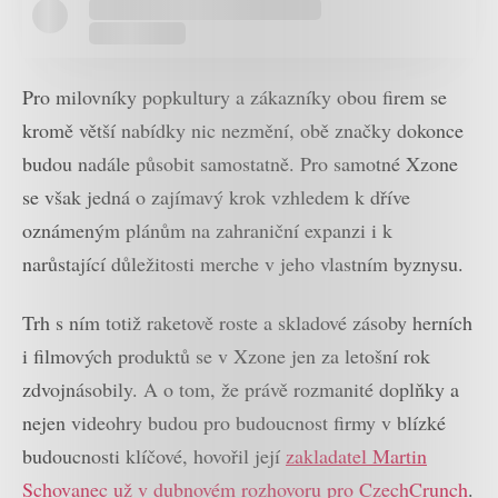
Pro milovníky popkultury a zákazníky obou firem se
kromě větší nabídky nic nezmění, obě značky dokonce
budou nadále působit samostatně. Pro samotné Xzone
se však jedná o zajímavý krok vzhledem k dříve
oznámeným plánům na zahraniční expanzi i k
narůstající důležitosti merche v jeho vlastním byznysu.
Trh s ním totiž raketově roste a skladové zásoby herních
i filmových produktů se v Xzone jen za letošní rok
zdvojnásobily. A o tom, že právě rozmanité doplňky a
nejen videohry budou pro budoucnost firmy v blízké
budoucnosti klíčové, hovořil její
zakladatel Martin
Schovanec už v dubnovém rozhovoru pro CzechCrunch
.