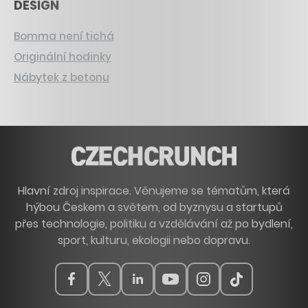
DESIGN
Bomma není tichá
Originální hodinky
Nábytek z betonu
Hlavní zdroj inspirace. Věnujeme se tématům, která
hýbou Českem a světem, od byznysu a startupů
přes technologie, politiku a vzdělávání až po bydlení,
sport, kulturu, ekologii nebo dopravu.