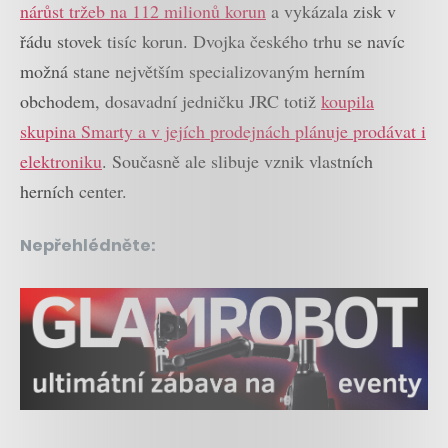
nárůst tržeb na 112 milionů korun
a vykázala zisk v
řádu stovek tisíc korun. Dvojka českého trhu se navíc
možná stane největším specializovaným herním
obchodem, dosavadní jedničku JRC totiž
koupila
skupina Smarty a v jejích prodejnách plánuje prodávat i
elektroniku
. Současně ale slibuje vznik vlastních
herních center.
Nepřehlédněte: