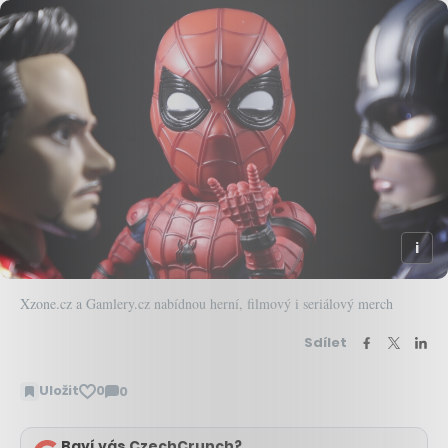
Xzone.cz a Gamlery.cz nabídnou herní, filmový i seriálový merch
Sdílet
Uložit
0
0
Zobrazit
komentáře
Baví vás CzechCrunch?