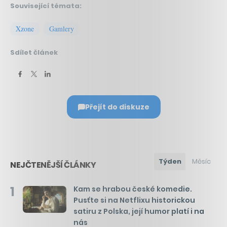
Související témata:
Xzone
Gamlery
Sdílet článek
Přejít do diskuze
Týden
Měsíc
NEJČTENĚJŠÍ ČLÁNKY
1
Kam se hrabou české komedie.
Pusťte si na Netflixu historickou
satiru z Polska, její humor platí i na
nás