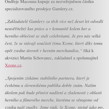
Ondřeje Macouna kupuje za nezveřejněnou částku
specializovaného prodejce Gamlery.cz.
„Zakladatelé Gamlery za těch více než deset let odvedli
neuvěřitelný kus práce a v komunitě kolem her a
herního oblečení se stali celebritami. Je pro nás velká
čest, že se stávají součástí týmu Xzone, který díky tomu
opět zvedne úroveň v herním merchandise,“
říká k
akvizici Martin Schovanec, zakladatel a spolumajitel
Xzone.cz
.
„Spojením získáme stabilního partnera, který je
českému a slovenskému publiku dobře znám. Našim
úkolem pak bude přinést nadšení a zkušenosti z oblasti
herního a filmového merche, kterému se věnujeme od
vzniku naší značky. Jsme rádi, že Xzone, stejně jako my,