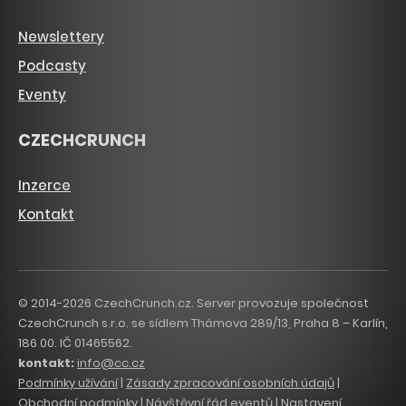
Newslettery
Podcasty
Eventy
CZECHCRUNCH
Inzerce
Kontakt
© 2014-2026 CzechCrunch.cz. Server provozuje společnost
CzechCrunch s.r.o. se sídlem Thámova 289/13, Praha 8 – Karlín,
186 00. IČ 01465562.
kontakt:
info@cc.cz
Podmínky užívání
|
Zásady zpracování osobních údajů
|
Obchodní podmínky
|
Návštěvní řád eventů
|
Nastavení