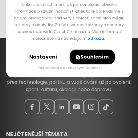
funkcí sociálních médií a k personalizaci obsahu.
Originální hodinky
Informace o užívání našich stránek také dále sdílíme s
Nábytek z betonu
našimi obchodními partnery z oblasti sociálních médií,
reklamy a analytiky. Za tyto webové stránky a soubory
cookies odpovídá CzechCrunch s.r.o. Více informací
naleznete na následujícím
odkazu
.
Nastavení
Souhlasím
Hlavní zdroj inspirace. Věnujeme se tématům, která
Pokračovat s nezbytnými cookies
hýbou Českem a světem, od byznysu a startupů
přes technologie, politiku a vzdělávání až po bydlení,
sport, kulturu, ekologii nebo dopravu.
NEJČTENĚJŠÍ TÉMATA