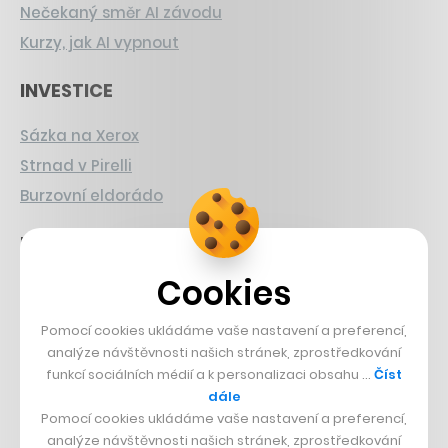
Nečekaný směr AI závodu
Kurzy, jak AI vypnout
INVESTICE
Sázka na Xerox
Strnad v Pirelli
Burzovní eldorádo
PŘÍBĚHY Z GASTRA
Cookies
Boční projekt, co se zvrtnul
Francouzský šéfkuchař na Šumavě
Pomocí cookies ukládáme vaše nastavení a preferencí,
Dva golfisti, co pečou
analýze návštěvnosti našich stránek, zprostředkování
funkcí sociálních médií a k personalizaci obsahu …
Číst
DESIGN
dále
Pomocí cookies ukládáme vaše nastavení a preferencí,
analýze návštěvnosti našich stránek, zprostředkování
Bomma není tichá