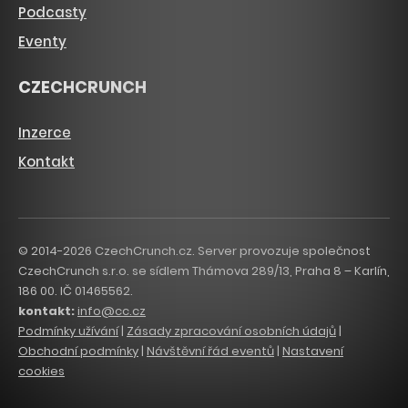
Podcasty
Eventy
CZECHCRUNCH
Inzerce
Kontakt
© 2014-2026 CzechCrunch.cz. Server provozuje společnost
CzechCrunch s.r.o. se sídlem Thámova 289/13, Praha 8 – Karlín,
186 00. IČ 01465562.
kontakt:
info@cc.cz
Podmínky užívání
|
Zásady zpracování osobních údajů
|
Obchodní podmínky
|
Návštěvní řád eventů
|
Nastavení
cookies