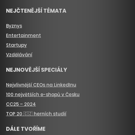
NEJČTENĚJŠÍ TÉMATA
Byznys
Entertainment
Startupy
Vzdělávání
NEJNOVĚJŠÍ SPECIÁLY
Nejvlivnější CEOs na LinkedInu
100 největších e-shopů v Česku
CC25 – 2024
TOP 20 🇨🇿 herních studií
DÁLE TVOŘÍME