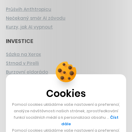
Průšvih Anthtropicu
Nečekaný směr AI závodu
Kurzy, jak AI vypnout
INVESTICE
Sázka na Xerox
Strnad v Pirelli
Burzovní eldorádo
PŘÍBĚHY Z GASTRA
Cookies
Boční projekt, co se zvrtnul
Pomocí cookies ukládáme vaše nastavení a preferencí,
Francouzský šéfkuchař na Šumavě
analýze návštěvnosti našich stránek, zprostředkování
Dva golfisti, co pečou
funkcí sociálních médií a k personalizaci obsahu …
Číst
dále
DESIGN
Pomocí cookies ukládáme vaše nastavení a preferencí,