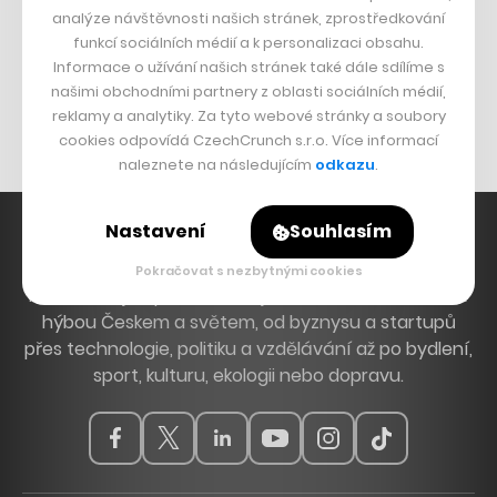
analýze návštěvnosti našich stránek, zprostředkování
funkcí sociálních médií a k personalizaci obsahu.
Bomma není tichá
Informace o užívání našich stránek také dále sdílíme s
Originální hodinky
našimi obchodními partnery z oblasti sociálních médií,
Nábytek z betonu
reklamy a analytiky. Za tyto webové stránky a soubory
cookies odpovídá CzechCrunch s.r.o. Více informací
naleznete na následujícím
odkazu
.
Nastavení
Souhlasím
Pokračovat s nezbytnými cookies
Hlavní zdroj inspirace. Věnujeme se tématům, která
hýbou Českem a světem, od byznysu a startupů
přes technologie, politiku a vzdělávání až po bydlení,
sport, kulturu, ekologii nebo dopravu.