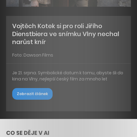
Vojtěch Kotek si pro roli Jiřího
Dienstbiera ve snímku Vlny nechal
narůst knír
Foto: Dawson Films
Je 21. srpna. Symbolické datum k tomu, abyste šli do
kina na Vlny, nejlepší český film za mnoho let
Zobrazit článek
CO SE DĚJE V AI