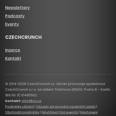
Newslettery
Podcasty
Eventy
CZECHCRUNCH
Inzerce
Kontakt
© 2014-2026 CzechCrunch.cz. Server provozuje společnost
CzechCrunch s.r.o. se sídlem Thámova 289/13, Praha 8 – Karlín,
186 00. IČ 01465562.
kontakt:
info@cc.cz
Podmínky užívání
|
Zásady zpracování osobních údajů
|
Obchodní podmínky
|
Návštěvní řád eventů
|
Nastavení