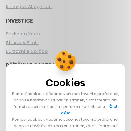
Kurzy, jak AI vypnout
INVESTICE
Sázka na Xerox
Strnad v Pirelli
Burzovní eldorádo
PŘÍBĚHY Z GASTRA
Boční projekt, co se zvrtnul
Cookies
Francouzský šéfkuchař na Šumavě
Pomocí cookies ukládáme vaše nastavení a preferencí,
Dva golfisti, co pečou
analýze návštěvnosti našich stránek, zprostředkování
funkcí sociálních médií a k personalizaci obsahu …
Číst
DESIGN
dále
Pomocí cookies ukládáme vaše nastavení a preferencí,
Bomma není tichá
analýze návštěvnosti našich stránek, zprostředkování