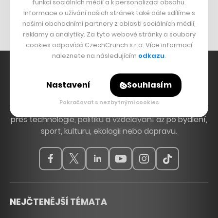
Originální hodinky
funkcí sociálních médií a k personalizaci obsahu.
Informace o užívání našich stránek také dále sdílíme s
Nábytek z betonu
našimi obchodními partnery z oblasti sociálních médií,
reklamy a analytiky. Za tyto webové stránky a soubory
cookies odpovídá CzechCrunch s.r.o. Více informací
naleznete na následujícím
odkazu
.
Nastavení
Souhlasím
Hlavní zdroj inspirace. Věnujeme se tématům, která
Pokračovat s nezbytnými cookies
hýbou Českem a světem, od byznysu a startupů
přes technologie, politiku a vzdělávání až po bydlení,
sport, kulturu, ekologii nebo dopravu.
NEJČTENĚJŠÍ TÉMATA