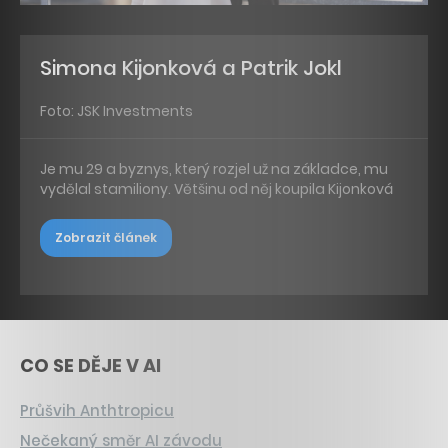
Simona Kijonková a Patrik Jokl
Foto: JSK Investments
Je mu 29 a byznys, který rozjel už na základce, mu
vydělal stamiliony. Většinu od něj koupila Kijonková
Zobrazit článek
CO SE DĚJE V AI
Průšvih Anthtropicu
Nečekaný směr AI závodu