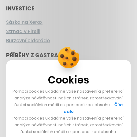
INVESTICE
Sázka na Xerox
Strnad v Pirelli
Burzovní eldorádo
PŘÍBĚHY Z GASTRA
Boční projekt, co se zvrtnul
Cookies
Francouzský šéfkuchař na Šumavě
Dva golfisti, co pečou
Pomocí cookies ukládáme vaše nastavení a preferencí,
analýze návštěvnosti našich stránek, zprostředkování
DESIGN
funkcí sociálních médií a k personalizaci obsahu …
Číst
dále
Bomma není tichá
Pomocí cookies ukládáme vaše nastavení a preferencí,
Originální hodinky
analýze návštěvnosti našich stránek, zprostředkování
funkcí sociálních médií a k personalizaci obsahu.
Nábytek z betonu