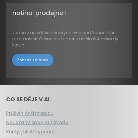
notino-prodejna1
Jeden z největších českých e-shopů Notino hlásí
rekordní rok. Online parfumerie utržila 8,4 miliardy
korun
Zobrazit článek
CO SE DĚJE V AI
Průšvih Anthtropicu
Nečekaný směr AI závodu
Kurzy, jak AI vypnout