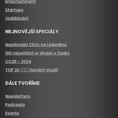
Entertainment
Startupy
Vzdělávání
NEJNOVĚJŠÍ SPECIÁLY
Nejvlivnější CEOs na LinkedInu
100 největších e-shopů v Česku
CC25 – 2024
TOP 20 🇨🇿 herních studií
DÁLE TVOŘÍME
Newslettery
Podcasty
Eventy