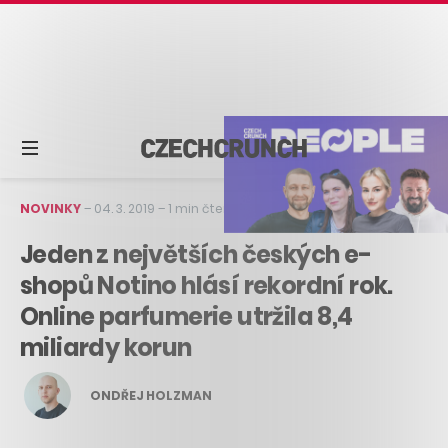
NOVINKY
–
04. 3. 2019
–
1 min čtení
Jeden z největších českých e-
shopů Notino hlásí rekordní rok.
Online parfumerie utržila 8,4
miliardy korun
ONDŘEJ HOLZMAN