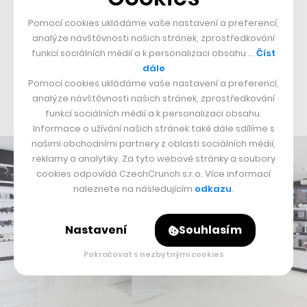
sezóně se tento počet až zčtyřnásobí. V tuto chvíli jsme
kapacitně schopni odbavit přes sto tisíc balíků denně,“
Pomocí cookies ukládáme vaše nastavení a preferencí,
analýze návštěvnosti našich stránek, zprostředkování
doplňuje ředitel logistiky firmy Tomáš Hofer. Během
funkcí sociálních médií a k personalizaci obsahu …
Číst
Black Friday se podle něj prodalo celkem 301 tisíc
dále
produktů, když si zákazníci objednávali v průměru 209
Pomocí cookies ukládáme vaše nastavení a preferencí,
analýze návštěvnosti našich stránek, zprostředkování
produktů za minutu.
funkcí sociálních médií a k personalizaci obsahu.
Informace o užívání našich stránek také dále sdílíme s
našimi obchodními partnery z oblasti sociálních médií,
reklamy a analytiky. Za tyto webové stránky a soubory
cookies odpovídá CzechCrunch s.r.o. Více informací
naleznete na následujícím
odkazu
.
Nastavení
Souhlasím
Pokračovat s nezbytnými cookies