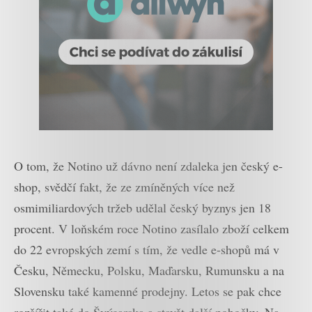
O tom, že Notino už dávno není zdaleka jen český e-
shop, svědčí fakt, že ze zmíněných více než
osmimiliardových tržeb udělal český byznys jen 18
procent. V loňském roce Notino zasílalo zboží celkem
do 22 evropských zemí s tím, že vedle e-shopů má v
Česku, Německu, Polsku, Maďarsku, Rumunsku a na
Slovensku také kamenné prodejny. Letos se pak chce
rozšířit také do Švýcarska a stavět další pobočky. Na