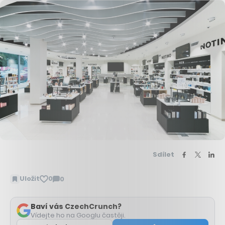
Sdílet
Uložit
0
0
Zobrazit
komentáře
Baví vás CzechCrunch?
Vídejte ho na Googlu častěji.