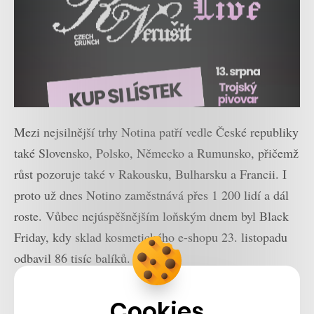
Mezi nejsilnější trhy Notina patří vedle České republiky
také Slovensko, Polsko, Německo a Rumunsko, přičemž
růst pozoruje také v Rakousku, Bulharsku a Francii. I
proto už dnes Notino zaměstnává přes 1 200 lidí a dál
roste. Vůbec nejúspěšnějším loňským dnem byl Black
Friday, kdy sklad kosmetického e-shopu 23. listopadu
odbavil 86 tisíc balíků.
„Denně odešleme průměrně 25 tisíc balíků, ve vánoční
Cookies