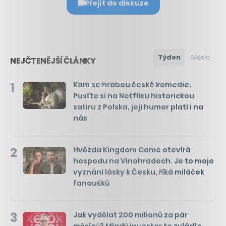
Přejít do diskuze
Týden
Měsíc
NEJČTENĚJŠÍ ČLÁNKY
1
Kam se hrabou české komedie.
Pusťte si na Netflixu historickou
satiru z Polska, její humor platí i na
nás
2
Hvězda Kingdom Come otevírá
hospodu na Vinohradech. Je to moje
vyznání lásky k Česku, říká miláček
fanoušků
3
Jak vydělat 200 milionů za pár