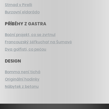
Strnad v Pirelli
Burzovní eldorádo
PŘÍBĚHY Z GASTRA
Boční projekt, co se zvrtnul
Francouzský šéfkuchař na Šumavě
Dva golfisti, co pečou
DESIGN
Bomma není tichá
Originální hodinky
Nábytek z betonu