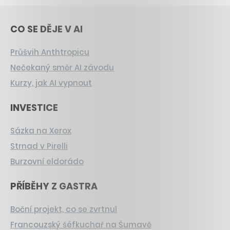
CO SE DĚJE V AI
Průšvih Anthtropicu
Nečekaný směr AI závodu
Kurzy, jak AI vypnout
INVESTICE
Sázka na Xerox
Strnad v Pirelli
Burzovní eldorádo
PŘÍBĚHY Z GASTRA
Boční projekt, co se zvrtnul
Francouzský šéfkuchař na Šumavě