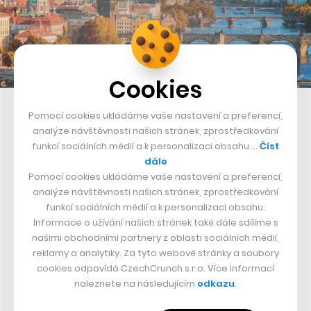
Cookies
Pohled na Prahu
Pomocí cookies ukládáme vaše nastavení a preferencí,
analýze návštěvnosti našich stránek, zprostředkování
„Většina cenových nástrojů dnes radí trochu scestně.
funkcí sociálních médií a k personalizaci obsahu …
Číst
Pracují se starými daty, bude tak chvíli trvat, než se
dále
Pomocí cookies ukládáme vaše nastavení a preferencí,
srovnají s novou situací. Dost majitelů to přehodnotí až
analýze návštěvnosti našich stránek, zprostředkování
ve chvíli, kdy své požadavky konfrontují s trhem. Ale to
funkcí sociálních médií a k personalizaci obsahu.
samozřejmě může být pozdě,“
dodává Škrabánek.
Informace o užívání našich stránek také dále sdílíme s
našimi obchodními partnery z oblasti sociálních médií,
reklamy a analytiky. Za tyto webové stránky a soubory
cookies odpovídá CzechCrunch s.r.o. Více informací
naleznete na následujícím
odkazu
.