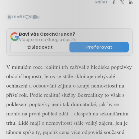
Sdílet
Uložit
0
0
Zobrazit
komentáře
Baví vás CzechCrunch?
Vídejte ho na Googlu častěji.
Sledovat
Preferovat
V minulém roce realitní trh zažíval z hlediska poptávky
období hojnosti, letos se stále skloňuje nebývalé
ochlazení a odsouvání zájmu o koupi nemovitosti na
příští rok. Podle realitní služby Bezrealitky to však s
poklesem poptávky není tak dramatické, jak by se
mohlo na první pohled zdát – alespoň na sekundárním
trhu. Lidé mají o nemovitosti stále velký zájem, jen je
táhnou spíše ty, jejichž cena více odpovídá současné