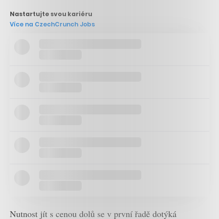
Nastartujte svou kariéru
Více na CzechCrunch Jobs
Nutnost jít s cenou dolů se v první řadě dotýká