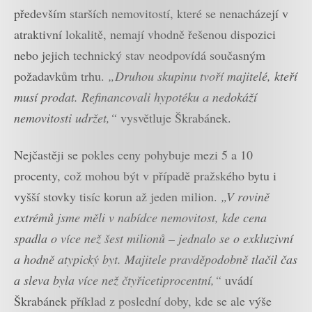
především starších nemovitostí, které se nenacházejí v
atraktivní lokalitě, nemají vhodně řešenou dispozici
nebo jejich technický stav neodpovídá současným
požadavkům trhu.
„Druhou skupinu tvoří majitelé, kteří
musí prodat. Refinancovali hypotéku a nedokáží
nemovitosti udržet,“
vysvětluje Škrabánek.
Nejčastěji se pokles ceny pohybuje mezi 5 a 10
procenty, což mohou být v případě pražského bytu i
vyšší stovky tisíc korun až jeden milion.
„V rovině
extrémů jsme měli v nabídce nemovitost, kde cena
spadla o více než šest milionů – jednalo se o exkluzivní
a hodně atypický byt. Majitele pravděpodobně tlačil čas
a sleva byla více než čtyřicetiprocentní,“
uvádí
Škrabánek příklad z poslední doby, kde se ale výše