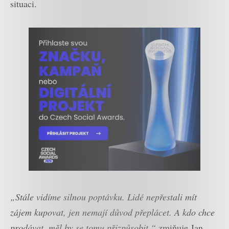
situaci.
„Stále vidíme silnou poptávku. Lidé nepřestali mít
zájem kupovat, jen nemají důvod přeplácet. A kdo chce
prodávat, měl by se tomu přizpůsobit,“
zmiňuje Jan