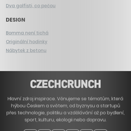
Dva golfisti, co pečou
DESIGN
Bomma není tichá
Originální hodinky
Nábytek z betonu
Hlavní zdroj inspirace. Věnujeme se tématům, která
hýbou Českem a světem, od byznysu a startupů
přes technologie, politiku a vzdělávání až po bydlení,
sport, kulturu, ekologii nebo dopravu.