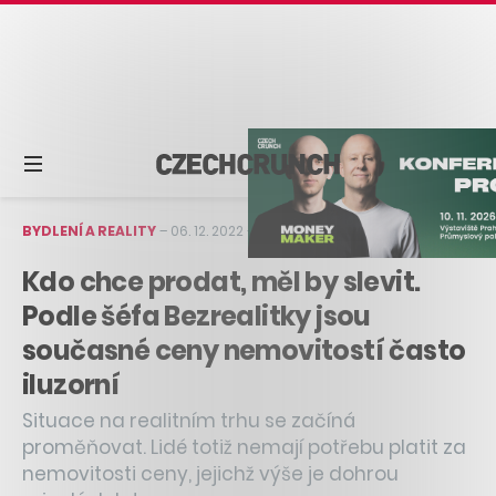
BYDLENÍ A REALITY
–
06. 12. 2022
–
2 min čtení
Kdo chce prodat, měl by slevit.
Podle šéfa Bezrealitky jsou
současné ceny nemovitostí často
iluzorní
Situace na realitním trhu se začíná
proměňovat. Lidé totiž nemají potřebu platit za
nemovitosti ceny, jejichž výše je dohrou