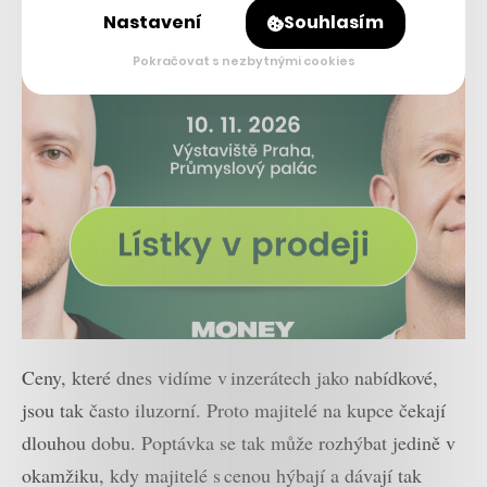
Nastavení
Souhlasím
Pokračovat s nezbytnými cookies
Ceny, které dnes vidíme v inzerátech jako nabídkové,
jsou tak často iluzorní. Proto majitelé na kupce čekají
dlouhou dobu. Poptávka se tak může rozhýbat jedině v
okamžiku, kdy majitelé s cenou hýbají a dávají tak