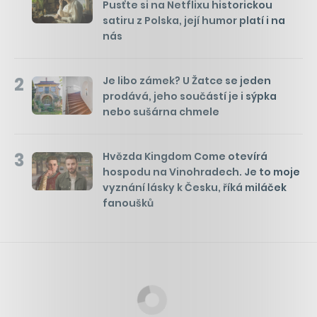
Pusťte si na Netflixu historickou
satiru z Polska, její humor platí i na
nás
2
Je libo zámek? U Žatce se jeden
prodává, jeho součástí je i sýpka
nebo sušárna chmele
3
Hvězda Kingdom Come otevírá
hospodu na Vinohradech. Je to moje
vyznání lásky k Česku, říká miláček
fanoušků