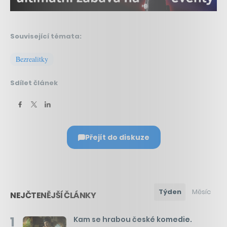
Související témata:
Bezrealitky
Sdílet článek
Přejít do diskuze
Týden
Měsíc
NEJČTENĚJŠÍ ČLÁNKY
1
Kam se hrabou české komedie.