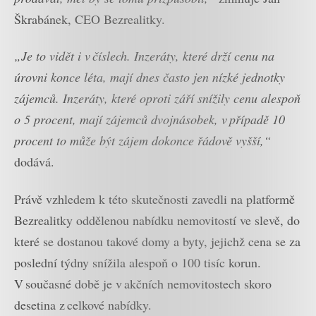
Škrabánek, CEO Bezrealitky.
„Je to vidět i v číslech. Inzeráty, které drží cenu na
úrovni konce léta, mají dnes často jen nízké jednotky
zájemců. Inzeráty, které oproti září snížily cenu alespoň
o 5 procent, mají zájemců dvojnásobek, v případě 10
procent to může být zájem dokonce řádově vyšší,“
dodává.
Právě vzhledem k této skutečnosti zavedli na platformě
Bezrealitky oddělenou nabídku nemovitostí ve slevě, do
které se dostanou takové domy a byty, jejichž cena se za
poslední týdny snížila alespoň o 100 tisíc korun.
V současné době je v akčních nemovitostech skoro
desetina z celkové nabídky.