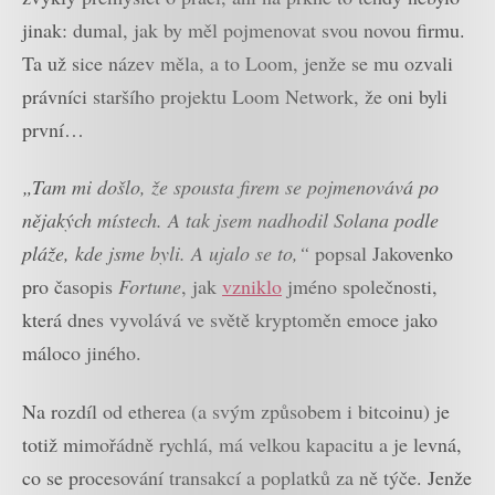
jinak: dumal, jak by měl pojmenovat svou novou firmu.
Ta už sice název měla, a to Loom, jenže se mu ozvali
právníci staršího projektu Loom Network, že oni byli
první…
„Tam mi došlo, že spousta firem se pojmenovává po
nějakých místech. A tak jsem nadhodil Solana podle
pláže, kde jsme byli. A ujalo se to,“
popsal Jakovenko
pro časopis
Fortune
, jak
vzniklo
jméno společnosti,
která dnes vyvolává ve světě kryptoměn emoce jako
máloco jiného.
Na rozdíl od etherea (a svým způsobem i bitcoinu) je
totiž mimořádně rychlá, má velkou kapacitu a je levná,
co se procesování transakcí a poplatků za ně týče. Jenže