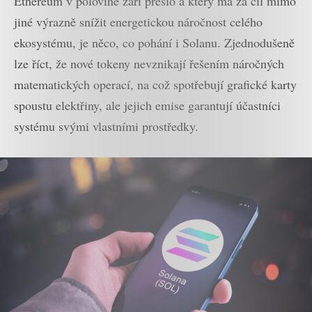
Ethereum v polovině září přešlo a který má za cíl mimo
jiné výrazně snížit energetickou náročnost celého
ekosystému, je něco, co pohání i Solanu. Zjednodušeně
lze říct, že nové tokeny nevznikají řešením náročných
matematických operací, na což spotřebují grafické karty
spoustu elektřiny, ale jejich emise garantují účastníci
systému svými vlastními prostředky.