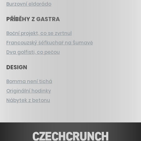
Burzovní eldorádo
PŘÍBĚHY Z GASTRA
Boční projekt, co se zvrtnul
Francouzský šéfkuchař na Šumavě
Dva golfisti, co pečou
DESIGN
Bomma není tichá
Originální hodinky
Nábytek z betonu