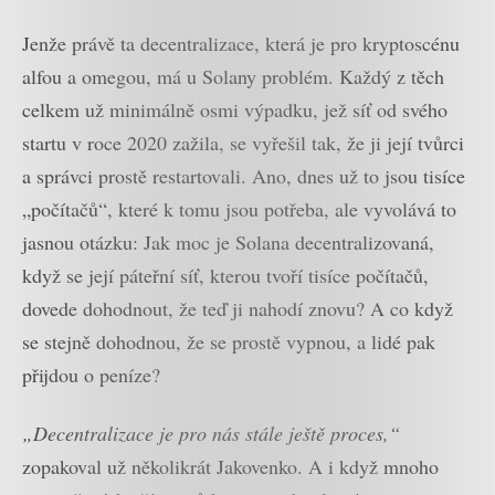
Jenže právě ta decentralizace, která je pro kryptoscénu
alfou a omegou, má u Solany problém. Každý z těch
celkem už minimálně osmi výpadku, jež síť od svého
startu v roce 2020 zažila, se vyřešil tak, že ji její tvůrci
a správci prostě restartovali. Ano, dnes už to jsou tisíce
„počítačů“, které k tomu jsou potřeba, ale vyvolává to
jasnou otázku: Jak moc je Solana decentralizovaná,
když se její páteřní síť, kterou tvoří tisíce počítačů,
dovede dohodnout, že teď ji nahodí znovu? A co když
se stejně dohodnou, že se prostě vypnou, a lidé pak
přijdou o peníze?
„Decentralizace je pro nás stále ještě proces,“
zopakoval už několikrát Jakovenko. A i když mnoho