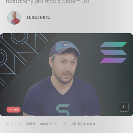
nastavený pro život s webem 3.0.
LUBOŠ KREČ
STORY
Zakladatel digitální měny Solana Anatolij Jakovenko