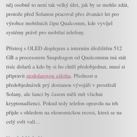
něj osobně to není tak velký úlet, jak by se mohlo zdát,
protože před Solanou pracoval přes dvanáct let pro
výrobce mobilních čipu Qualcomm, kde vyvíjel
systémy právě pro mobilní telefony.
Přístroj s OLED displejem a interním úložištěm 512
GB a procesorem Snapdragon od Qualcommu má stát
tisíc dolarů a kdo by si ho chtěl předobjednat, musí si
připravit
stodolarovou zálohu
. Přednost u
předobjednávek prý dostanou vývojáři v prostředí
Solany, ale šanci by časem měli mít všichni
kryptonadšenci. Pokud tedy telefon opravdu na trh
přijde s ohledem na ekonomickou recesi, která se na
celý svět valí…