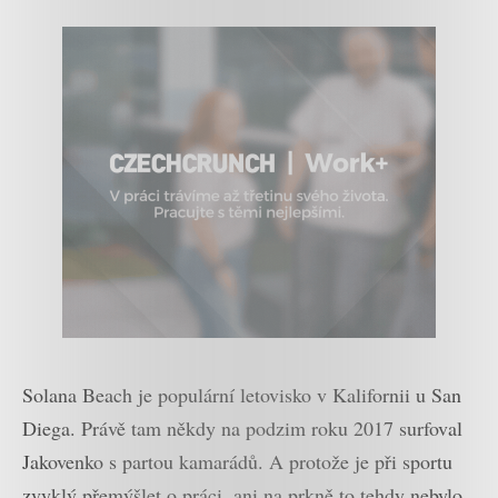
Solana Beach je populární letovisko v Kalifornii u San
Diega. Právě tam někdy na podzim roku 2017 surfoval
Jakovenko s partou kamarádů. A protože je při sportu
zvyklý přemýšlet o práci, ani na prkně to tehdy nebylo