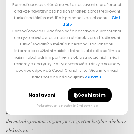
Cardano nebo Polkadot.
Pomocí cookies ukládáme vaše nastavení a preferencí,
analýze návštěvnosti našich stránek, zprostředkování
funkcí sociálních médií a k personalizaci obsahu …
Číst
dále
Přečtěte si také
Pomocí cookies ukládáme vaše nastavení a preferencí,
Nová éra Etherea.
analýze návštěvnosti našich stránek, zprostředkování
Kryptoměna sníží spotřebu
funkcí sociálních médií a k personalizaci obsahu.
energie o 99,95 %
Informace o užívání našich stránek také dále sdílíme s
našimi obchodními partnery z oblasti sociálních médií,
reklamy a analytiky. Za tyto webové stránky a soubory
Když se novináři z Fortune Jakovenka zeptali, jak si
cookies odpovídá CzechCrunch s.r.o. Více informací
představuje kryptoměnovou budoucnost za deset let,
naleznete na následujícím
odkazu
.
vykreslil ji poměrně impozantně:
„Solana by měla být
něco jako operační systém, nad nímž si lidé budou
Nastavení
Souhlasím
tvořit… Ideální scénář je, že krypto bude držet přes
Pokračovat s nezbytnými cookies
miliardu lidí po celé planetě. Ti spolu utvoří
decentralizovanou organizaci a zavřou každou uhelnou
elektrárnu.“