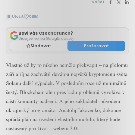
Sdílet
Uložit
0
0
Zobrazit
komentáře
Baví vás CzechCrunch?
Vídejte ho na Googlu častěji.
Sledovat
Preferovat
Vlastně už by to nikoho nemělo překvapit – na přelomu
září a října zachvátil devátou největší kryptoměnu světa
Solanu další výpadek. V posledním roce už minimálně
šestý. Blockchain ale i přes řadu problémů vyvolává v
části komunity nadšení. A jeho zakladatel, původem
ukrajinský programátor Anatolij Jakovenko, dokonce
spřádá plán na uvedení vlastního mobilu, který bude
nastavený pro život s webem 3.0.