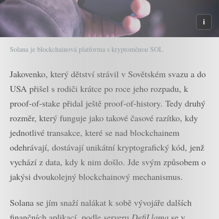
Solana je blockchainová platforma s kryptoměnou SOL
Jakovenko, který dětství strávil v Sovětském svazu a do
USA přišel s rodiči krátce po roce jeho rozpadu, k
proof-of-stake přidal ještě proof-of-history. Tedy druhý
rozměr, který funguje jako takové časové razítko, kdy
jednotlivé transakce, které se nad blockchainem
odehrávají, dostávají unikátní kryptografický kód, jenž
vychází z data, kdy k nim došlo. Jde svým způsobem o
jakýsi dvoukolejný blockchainový mechanismus.
Solana se jím snaží nalákat k sobě vývojáře dalších
finančních aplikací, podle serveru
DefiLlama
se v