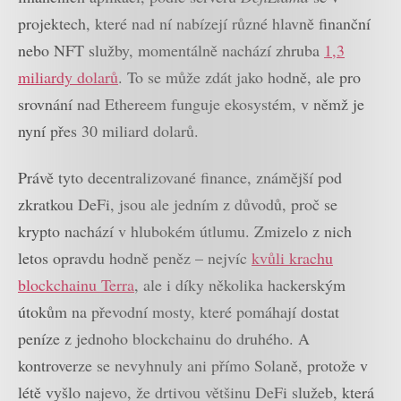
projektech, které nad ní nabízejí různé hlavně finanční
nebo NFT služby, momentálně nachází zhruba
1,3
miliardy dolarů
. To se může zdát jako hodně, ale pro
srovnání nad Ethereem funguje ekosystém, v němž je
nyní přes 30 miliard dolarů.
Právě tyto decentralizované finance, známější pod
zkratkou DeFi, jsou ale jedním z důvodů, proč se
krypto nachází v hlubokém útlumu. Zmizelo z nich
letos opravdu hodně peněz – nejvíc
kvůli krachu
blockchainu Terra
, ale i díky několika hackerským
útokům na převodní mosty, které pomáhají dostat
peníze z jednoho blockchainu do druhého. A
kontroverze se nevyhnuly ani přímo Solaně, protože v
létě vyšlo najevo, že drtivou většinu DeFi služeb, která