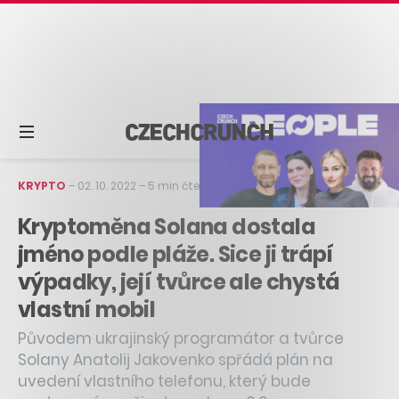
KRYPTO
–
02. 10. 2022
–
5 min čtení
Kryptoměna Solana dostala
jméno podle pláže. Sice ji trápí
výpadky, její tvůrce ale chystá
vlastní mobil
Původem ukrajinský programátor a tvůrce
Solany Anatolij Jakovenko spřádá plán na
uvedení vlastního telefonu, který bude