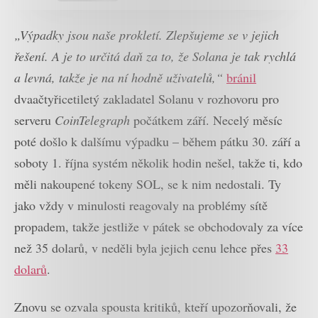
„Výpadky jsou naše prokletí. Zlepšujeme se v jejich
řešení. A je to určitá daň za to, že Solana je tak rychlá
a levná, takže je na ní hodně uživatelů,“
bránil
dvaačtyřicetiletý zakladatel Solanu v rozhovoru pro
serveru
CoinTelegraph
počátkem září. Necelý měsíc
poté došlo k dalšímu výpadku – během pátku 30. září a
soboty 1. října systém několik hodin nešel, takže ti, kdo
měli nakoupené tokeny SOL, se k nim nedostali. Ty
jako vždy v minulosti reagovaly na problémy sítě
propadem, takže jestliže v pátek se obchodovaly za více
než 35 dolarů, v neděli byla jejich cenu lehce přes
33
dolarů
.
Znovu se ozvala spousta kritiků, kteří upozorňovali, že