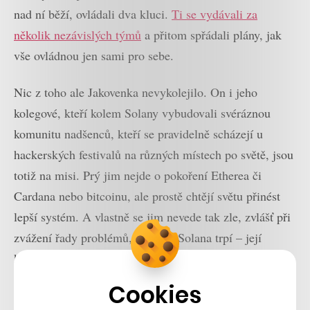
nad ní běží, ovládali dva kluci.
Ti se vydávali za
několik nezávislých týmů
a přitom spřádali plány, jak
vše ovládnou jen sami pro sebe.
Nic z toho ale Jakovenka nevykolejilo. On i jeho
kolegové, kteří kolem Solany vybudovali svéráznou
komunitu nadšenců, kteří se pravidelně scházejí u
hackerských festivalů na různých místech po světě, jsou
totiž na misi. Prý jim nejde o pokoření Etherea či
Cardana nebo bitcoinu, ale prostě chtějí světu přinést
lepší systém. A vlastně se jim nevede tak zle, zvlášť při
zvážení řady problémů, kterými Solana trpí – její
kryptoměna SOL je za poslední rok dole o 80 procent,
což je sice víc než u bitcoinu nebo etherea, jež se
Cookies
propadly o 60 procent, ale na úrovni konkurentů