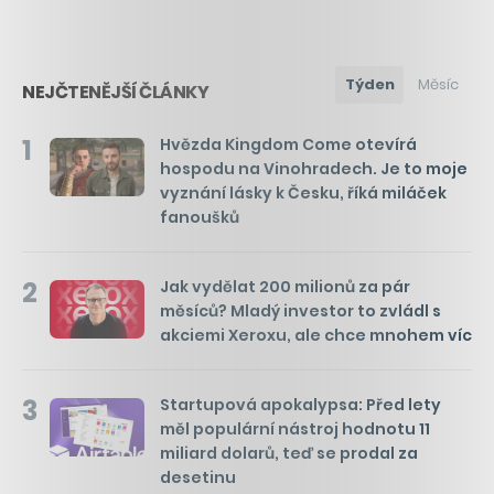
Týden
Měsíc
NEJČTENĚJŠÍ ČLÁNKY
1
Hvězda Kingdom Come otevírá
hospodu na Vinohradech. Je to moje
vyznání lásky k Česku, říká miláček
fanoušků
2
Jak vydělat 200 milionů za pár
měsíců? Mladý investor to zvládl s
akciemi Xeroxu, ale chce mnohem víc
3
Startupová apokalypsa: Před lety
měl populární nástroj hodnotu 11
miliard dolarů, teď se prodal za
desetinu