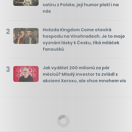
satiru z Polska, její humor platí i na
nás
2
Hvězda Kingdom Come otevírá
hospodu na Vinohradech. Je to moje
vyznání lásky k Česku, říká miláček
fanoušků
3
Jak vydělat 200 milionů za pár
měsíců? Mladý investor to zvládl s
akciemi Xeroxu, ale chce mnohem víc