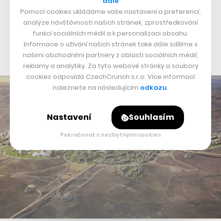
dále
drony. Rezidenční oblast by měla být navrhována se
Pomocí cookies ukládáme vaše nastavení a preferencí,
zaměřením na člověka (human-centric design) a vedle
analýze návštěvnosti našich stránek, zprostředkování
funkcí sociálních médií a k personalizaci obsahu.
toho, že město poběží na blockchainu, by ho měla
Informace o užívání našich stránek také dále sdílíme s
pohánět energie z obnovitelných zdrojů.
našimi obchodními partnery z oblasti sociálních médií,
reklamy a analytiky. Za tyto webové stránky a soubory
cookies odpovídá CzechCrunch s.r.o. Více informací
naleznete na následujícím
odkazu
.
Nastavení
Souhlasím
Pokračovat s nezbytnými cookies