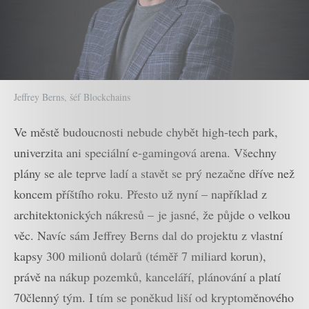
Jeffrey Berns, šéf Blockchains
Ve městě budoucnosti nebude chybět high-tech park,
univerzita ani speciální e-gamingová arena. Všechny
plány se ale teprve ladí a stavět se prý nezačne dříve než
koncem příštího roku. Přesto už nyní – například z
architektonických nákresů – je jasné, že půjde o velkou
věc. Navíc sám Jeffrey Berns dal do projektu z vlastní
kapsy 300 milionů dolarů (téměř 7 miliard korun),
právě na nákup pozemků, kanceláří, plánování a platí
70členný tým. I tím se poněkud liší od kryptoměnového