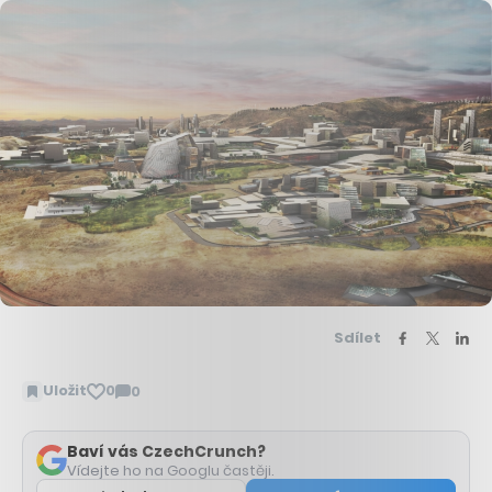
Sdílet
Uložit
0
0
Zobrazit
komentáře
Baví vás CzechCrunch?
Vídejte ho na Googlu častěji.