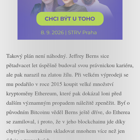
Takový plán není náhodný. Jeffrey Berns sice
pětadvacet let úspěšně budoval svou právnickou kariéru,
ale pak narazil na zlatou žílu. Při velkém výprodeji se
mu podařilo v roce 2015 koupit velké množství
kryptoměny Ethereum, které pak dokázal loni před
dalším významným propadem náležitě zpeněžit. Byť o
původním Bitcoinu věděl Berns ještě dříve, do Etherea
se zamiloval, i proto, že v jeho blockchainu jde díky
chytrým kontraktům skladovat mnohem více než jen
údaje o transakcích.