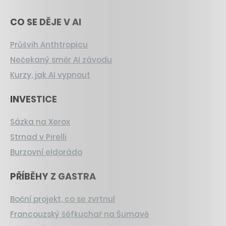
CO SE DĚJE V AI
Průšvih Anthtropicu
Nečekaný směr AI závodu
Kurzy, jak AI vypnout
INVESTICE
Sázka na Xerox
Strnad v Pirelli
Burzovní eldorádo
PŘÍBĚHY Z GASTRA
Boční projekt, co se zvrtnul
Francouzský šéfkuchař na Šumavě