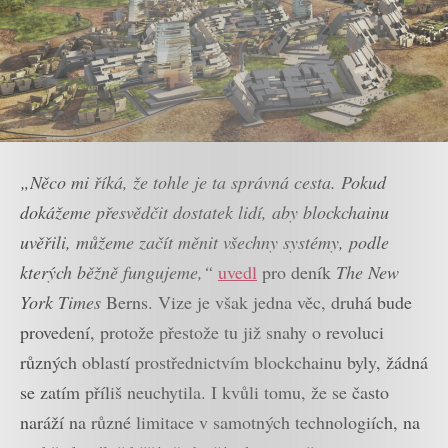
„Něco mi říká, že tohle je ta správná cesta. Pokud
dokážeme přesvědčit dostatek lidí, aby blockchainu
uvěřili, můžeme začít měnit všechny systémy, podle
kterých běžně fungujeme,“
uvedl
pro deník
The New
York Times
Berns. Vize je však jedna věc, druhá bude
provedení, protože přestože tu již snahy o revoluci
různých oblastí prostřednictvím blockchainu byly, žádná
se zatím příliš neuchytila. I kvůli tomu, že se často
naráží na různé limitace v samotných technologiích, na