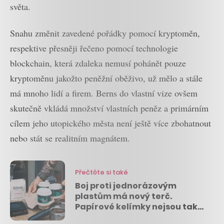
světa.
Snahu změnit zavedené pořádky pomocí kryptoměn,
respektive přesněji řečeno pomocí technologie
blockchain, která zdaleka nemusí pohánět pouze
kryptoměnu jakožto peněžní oběživo, už mělo a stále
má mnoho lidí a firem. Berns do vlastní vize ovšem
skutečně vkládá množství vlastních peněz a primárním
cílem jeho utopického města není ještě více zbohatnout
nebo stát se realitním magnátem.
Přečtěte si také
Boj proti jednorázovým
plastům má nový terč.
Papírové kelímky nejsou tak
ekologické, jak by se mohlo