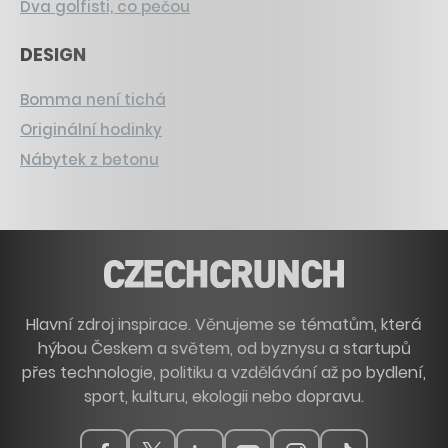
Dva golfisti, co pečou
DESIGN
Bomma není tichá
Originální hodinky
Nábytek z betonu
Hlavní zdroj inspirace. Věnujeme se tématům, která
hýbou Českem a světem, od byznysu a startupů
přes technologie, politiku a vzdělávání až po bydlení,
sport, kulturu, ekologii nebo dopravu.