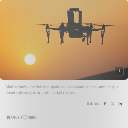
Malé rozměry a nízká váha spolu s autonomními schopnostmi dělají z
dronů jedinečný nástroj při detekci radiace
Sdílet
Uložit
0
0
Zobrazit
komentáře