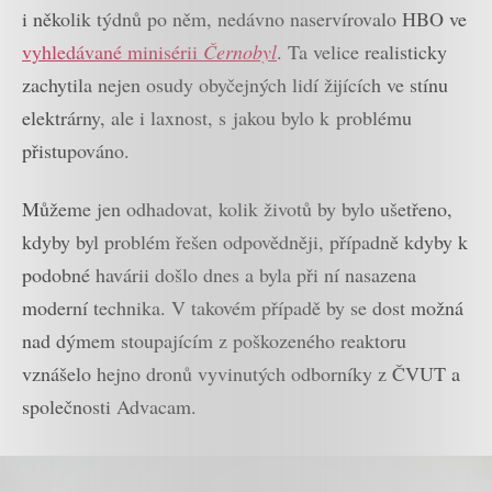
i několik týdnů po něm, nedávno naservírovalo HBO ve
vyhledávané minisérii
Černobyl
. Ta velice realisticky
zachytila nejen osudy obyčejných lidí žijících ve stínu
elektrárny, ale i laxnost, s jakou bylo k problému
přistupováno.
Můžeme jen odhadovat, kolik životů by bylo ušetřeno,
kdyby byl problém řešen odpovědněji, případně kdyby k
podobné havárii došlo dnes a byla při ní nasazena
moderní technika. V takovém případě by se dost možná
nad dýmem stoupajícím z poškozeného reaktoru
vznášelo hejno dronů vyvinutých odborníky z ČVUT a
společnosti Advacam.