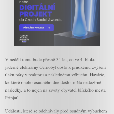
V neděli tomu bude přesně 34 let, co ve 4. bloku
jaderné elektrárny Černobyl došlo k prudkému zvýšení
tlaku páry v reaktoru a následnému výbuchu. Havárie,
ke které onoho osudného dne došlo, měla nedozírné
následky, a to nejen na životy obyvatel blízkého města
Pripjať.
Události, které se odehrávaly před osudným výbuchem