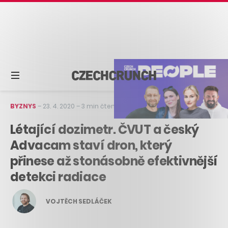
BYZNYS
–
23. 4. 2020
–
3 min čtení
Létající dozimetr. ČVUT a český
Advacam staví dron, který
přinese až stonásobně efektivnější
detekci radiace
VOJTĚCH SEDLÁČEK