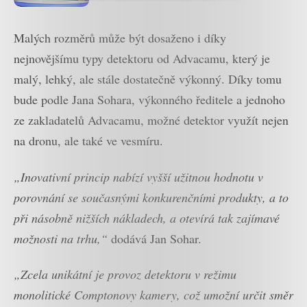
Prima News začne vysílat 3.
května
Malých rozměrů může být dosaženo i díky
nejnovějšímu typy detektoru od Advacamu, který je
malý, lehký, ale stále dostatečně výkonný. Díky tomu
bude podle Jana Sohara, výkonného ředitele a jednoho
ze zakladatelů Advacamu, možné detektor využít nejen
na dronu, ale také ve vesmíru.
„Inovativní princip nabízí vyšší užitnou hodnotu v
porovnání se současnými konkurenčními produkty, a to
při násobně nižších nákladech, a otevírá tak zajímavé
možnosti na trhu,“
dodává Jan Sohar.
„Zcela unikátní je provoz detektoru v režimu
monolitické Comptonovy kamery, což umožní určit směr