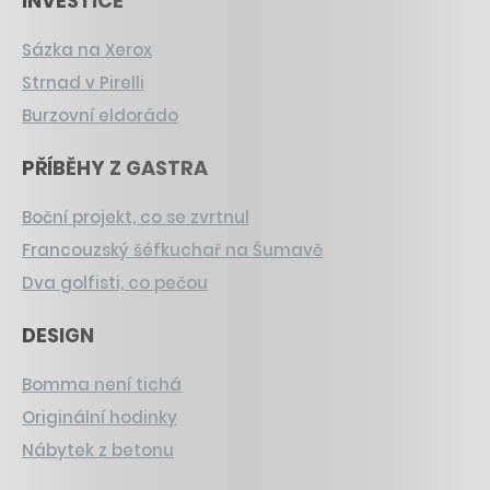
INVESTICE
Sázka na Xerox
Strnad v Pirelli
Burzovní eldorádo
PŘÍBĚHY Z GASTRA
Boční projekt, co se zvrtnul
Francouzský šéfkuchař na Šumavě
Dva golfisti, co pečou
DESIGN
Bomma není tichá
Originální hodinky
Nábytek z betonu