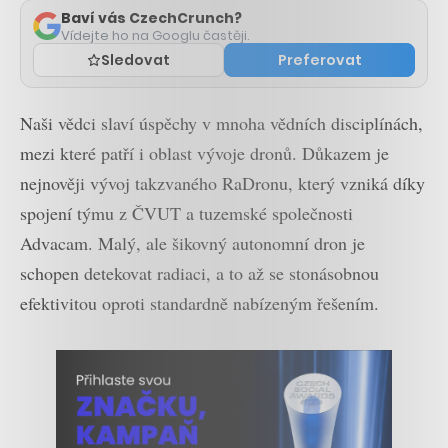
Baví vás CzechCrunch?
Vídejte ho na Googlu častěji.
Sledovat
Preferovat
Naši vědci slaví úspěchy v mnoha vědních disciplínách,
mezi které patří i oblast vývoje dronů. Důkazem je
nejnověji vývoj takzvaného RaDronu, který vzniká díky
spojení týmu z ČVUT a tuzemské společnosti
Advacam. Malý, ale šikovný autonomní dron je
schopen detekovat radiaci, a to až se stonásobnou
efektivitou oproti standardně nabízeným řešením.