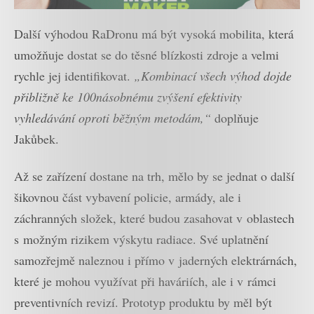
Další výhodou RaDronu má být vysoká mobilita, která
umožňuje dostat se do těsné blízkosti zdroje a velmi
rychle jej identifikovat.
„Kombinací všech výhod dojde
přibližně ke 100násobnému zvýšení efektivity
vyhledávání oproti běžným metodám,“
doplňuje
Jakůbek.
Až se zařízení dostane na trh, mělo by se jednat o další
šikovnou část vybavení policie, armády, ale i
záchranných složek, které budou zasahovat v oblastech
s možným rizikem výskytu radiace. Své uplatnění
samozřejmě naleznou i přímo v jaderných elektrárnách,
které je mohou využívat při haváriích, ale i v rámci
preventivních revizí. Prototyp produktu by měl být