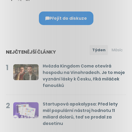
Přejít do diskuze
Týden
Měsíc
NEJČTENĚJŠÍ ČLÁNKY
1
Hvězda Kingdom Come otevírá
hospodu na Vinohradech. Je to moje
vyznání lásky k Česku, říká miláček
fanoušků
2
Startupová apokalypsa: Před lety
měl populární nástroj hodnotu 11
miliard dolarů, teď se prodal za
desetinu