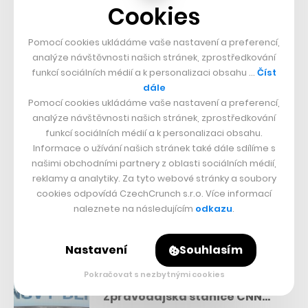
Saska, vedoucí skupiny MRS.
Cookies
Na vývoji dronu se budou podílet i studenti programu
Pomocí cookies ukládáme vaše nastavení a preferencí,
Kybernetika a robotika Fakulty elektrotechnické na
analýze návštěvnosti našich stránek, zprostředkování
funkcí sociálních médií a k personalizaci obsahu …
Číst
ČVUT a zároveň se jedná o spolupráci s Národní
dále
technickou univerzitou Ukrajiny. Na Ukrajině totiž
Pomocí cookies ukládáme vaše nastavení a preferencí,
nedávno zuřily požáry, které se dostaly do těsné
analýze návštěvnosti našich stránek, zprostředkování
funkcí sociálních médií a k personalizaci obsahu.
blízkosti jaderné elektrárny Černobyl, a právě při
Informace o užívání našich stránek také dále sdílíme s
likvidaci podobných požárů by vyvíjené drony mohly
našimi obchodními partnery z oblasti sociálních médií,
reklamy a analytiky. Za tyto webové stránky a soubory
výrazně pomoci hasičům a dalším složkám záchranného
cookies odpovídá CzechCrunch s.r.o. Více informací
systému.
naleznete na následujícím
odkazu
.
Nastavení
Souhlasím
Přečtěte si také
Nové studio, stovka novinářů
Pokračovat s nezbytnými cookies
a výhoda mezinárodní sítě.
Zpravodajská stanice CNN