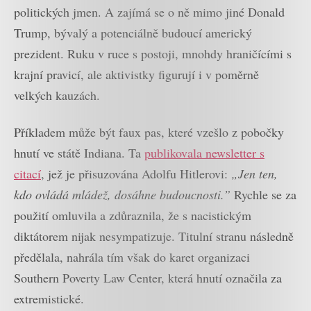
politických jmen. A zajímá se o ně mimo jiné Donald
Trump, bývalý a potenciálně budoucí americký
prezident. Ruku v ruce s postoji, mnohdy hraničícími s
krajní pravicí, ale aktivistky figurují i v poměrně
velkých kauzách.
Příkladem může být faux pas, které vzešlo z pobočky
hnutí ve státě Indiana. Ta
publikovala newsletter s
citací
, jež je přisuzována Adolfu Hitlerovi:
„Jen ten,
kdo ovládá mládež, dosáhne budoucnosti.”
Rychle se za
použití omluvila a zdůraznila, že s nacistickým
diktátorem nijak nesympatizuje. Titulní stranu následně
předělala, nahrála tím však do karet organizaci
Southern Poverty Law Center, která hnutí označila za
extremistické.