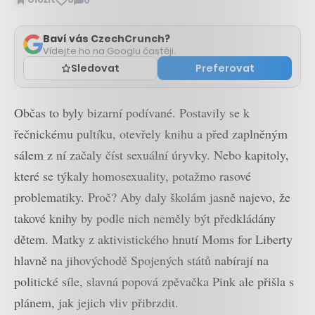
0
Zobrazit
komentáře
Baví vás CzechCrunch?
Vídejte ho na Googlu častěji.
Sledovat
Preferovat
Občas to byly bizarní podívané. Postavily se k
řečnickému pultíku, otevřely knihu a před zaplněným
sálem z ní začaly číst sexuální úryvky. Nebo kapitoly,
které se týkaly homosexuality, potažmo rasové
problematiky. Proč? Aby daly školám jasně najevo, že
takové knihy by podle nich neměly být předkládány
dětem. Matky z aktivistického hnutí Moms for Liberty
hlavně na jihovýchodě Spojených států nabírají na
politické síle, slavná popová zpěvačka Pink ale přišla s
plánem, jak jejich vliv přibrzdit.