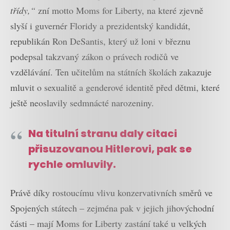
třídy,“
zní motto Moms for Liberty, na které zjevně
slyší i guvernér Floridy a prezidentský kandidát,
republikán Ron DeSantis, který už loni v březnu
podepsal takzvaný zákon o právech rodičů ve
vzdělávání. Ten učitelům na státních školách zakazuje
mluvit o sexualitě a genderové identitě před dětmi, které
ještě neoslavily sedmnácté narozeniny.
Na titulní stranu daly citaci
přisuzovanou Hitlerovi, pak se
rychle omluvily.
Právě díky rostoucímu vlivu konzervativních směrů ve
Spojených státech – zejména pak v jejich jihovýchodní
části – mají Moms for Liberty zastání také u velkých