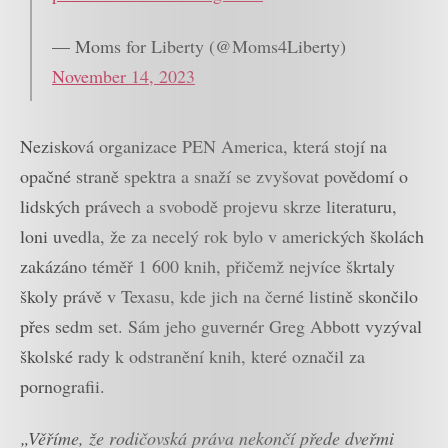
— Moms for Liberty (@Moms4Liberty)
November 14, 2023
Nezisková organizace PEN America, která stojí na
opačné straně spektra a snaží se zvyšovat povědomí o
lidských právech a svobodě projevu skrze literaturu,
loni uvedla, že za necelý rok bylo v amerických školách
zakázáno téměř 1 600 knih, přičemž nejvíce škrtaly
školy právě v Texasu, kde jich na černé listině skončilo
přes sedm set. Sám jeho guvernér Greg Abbott vyzýval
školské rady k odstranění knih, které označil za
pornografii.
„Věříme, že rodičovská práva nekončí přede dveřmi