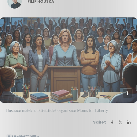
FILIP HOUSKA
Ilustrace matek z aktivistické organizace Moms for Liberty
Sdílet
Uložit
0