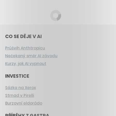
CO SE DĚJE V AI
Průšvih Anthtropicu
Nečekaný směr AI závodu
Kurzy, jak AI vypnout
INVESTICE
Sázka na Xerox
Strnad v Pirelli
Burzovní eldorádo
PŘÍBĚHY Z GASTRA