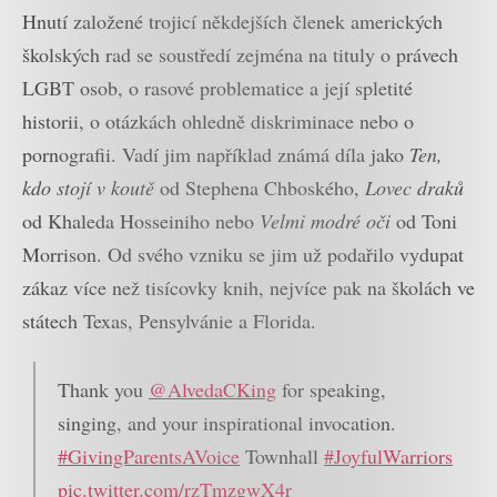
Hnutí založené trojicí někdejších členek amerických
školských rad se soustředí zejména na tituly o právech
LGBT osob, o rasové problematice a její spletité
historii, o otázkách ohledně diskriminace nebo o
pornografii. Vadí jim například známá díla jako
Ten,
kdo stojí v koutě
od Stephena Chboského,
Lovec draků
od Khaleda Hosseiniho nebo
Velmi modré oči
od Toni
Morrison. Od svého vzniku se jim už podařilo vydupat
zákaz více než tisícovky knih, nejvíce pak na školách ve
státech Texas, Pensylvánie a Florida.
Thank you
@AlvedaCKing
for speaking,
singing, and your inspirational invocation.
#GivingParentsAVoice
Townhall
#JoyfulWarriors
pic.twitter.com/rzTmzgwX4r