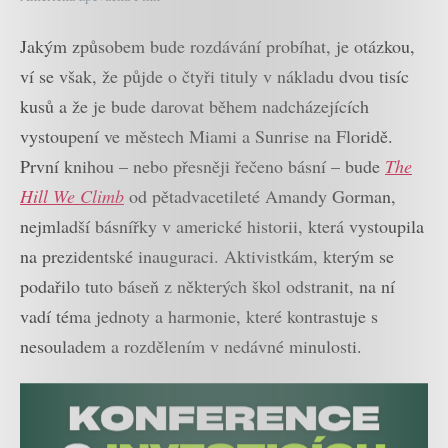
Jakým způsobem bude rozdávání probíhat, je otázkou,
ví se však, že půjde o čtyři tituly v nákladu dvou tisíc
kusů a že je bude darovat během nadcházejících
vystoupení ve městech Miami a Sunrise na Floridě.
První knihou – nebo přesněji řečeno básní – bude
The
Hill We Climb
od pětadvacetileté Amandy Gorman,
nejmladší básnířky v americké historii, která vystoupila
na prezidentské inauguraci. Aktivistkám, kterým se
podařilo tuto báseň z některých škol odstranit, na ní
vadí téma jednoty a harmonie, které kontrastuje s
nesouladem a rozdělením v nedávné minulosti.