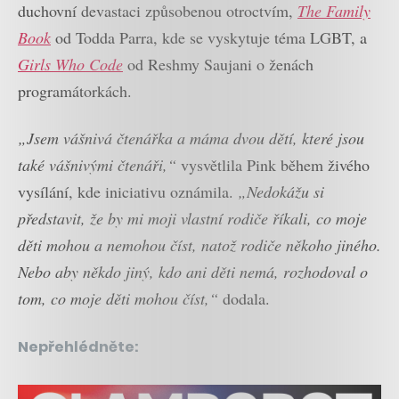
duchovní devastaci způsobenou otroctvím,
The Family
Book
od Todda Parra, kde se vyskytuje téma LGBT, a
Girls Who Code
od Reshmy Saujani o ženách
programátorkách.
„Jsem vášnivá čtenářka a máma dvou dětí, které jsou
také vášnivými čtenáři,“
vysvětlila Pink během živého
vysílání, kde iniciativu oznámila.
„Nedokážu si
představit, že by mi moji vlastní rodiče říkali, co moje
děti mohou a nemohou číst, natož rodiče někoho jiného.
Nebo aby někdo jiný, kdo ani děti nemá, rozhodoval o
tom, co moje děti mohou číst,“
dodala.
Nepřehlédněte: