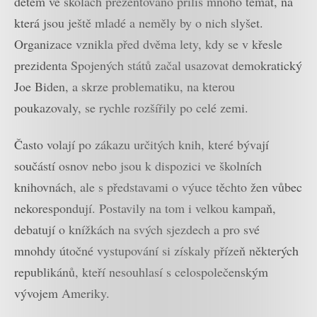
dětem ve školách prezentováno příliš mnoho témat, na
která jsou ještě mladé a neměly by o nich slyšet.
Organizace vznikla před dvěma lety, kdy se v křesle
prezidenta Spojených států začal usazovat demokratický
Joe Biden, a skrze problematiku, na kterou
poukazovaly, se rychle rozšířily po celé zemi.
Často volají po zákazu určitých knih, které bývají
součástí osnov nebo jsou k dispozici ve školních
knihovnách, ale s představami o výuce těchto žen vůbec
nekorespondují. Postavily na tom i velkou kampaň,
debatují o knížkách na svých sjezdech a pro své
mnohdy útočné vystupování si získaly přízeň některých
republikánů, kteří nesouhlasí s celospolečenským
vývojem Ameriky.