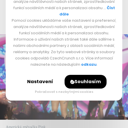
analýze návštěvnosti našich stránek, zprostředkování
zvrátit,“
zmínila čtyřiačtyřicetiletá Pink, celým jménem
funkcí sociálních médií a k personalizaci obsahu …
Číst
Alecia Beth Moore Hart, která se v rámci tohoto plánu
dále
Pomocí cookies ukládáme vaše nastavení a preferencí,
spojila se zmíněnou neziskovkou PEN America.
analýze návštěvnosti našich stránek, zprostředkování
funkcí sociálních médií a k personalizaci obsahu.
Informace o užívání našich stránek také dále sdílíme s
našimi obchodními partnery z oblasti sociálních médií,
reklamy a analytiky. Za tyto webové stránky a soubory
cookies odpovídá CzechCrunch s.r.o. Více informací
naleznete na následujícím
odkazu
.
Nastavení
Souhlasím
Pokračovat s nezbytnými cookies
Americká zpěvačka Pink