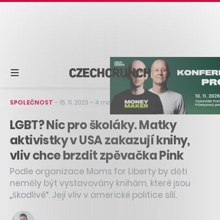
SPOLEČNOST
–
15. 11. 2023
–
4 min čtení
LGBT? Nic pro školáky. Matky
aktivistky v USA zakazují knihy,
vliv chce brzdit zpěvačka Pink
Podle organizace Moms for Liberty by děti
neměly být vystavovány knihám, které jsou
„škodlivé“. Její vliv v americké politice sílí.