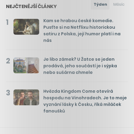
Týden
Měsíc
NEJČTENĚJŠÍ ČLÁNKY
1
Kam se hrabou české komedie.
Pusťte si na Netflixu historickou
satiru z Polska, její humor platí i na
nás
2
Je libo zámek? U Žatce se jeden
prodává, jeho součástí je i sýpka
nebo sušárna chmele
3
Hvězda Kingdom Come otevírá
hospodu na Vinohradech. Je to moje
vyznání lásky k Česku, říká miláček
fanoušků