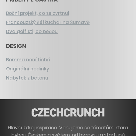
Boční projekt, co se zvrtnul
Francouzský šéfkuchař na Šumavě
Dva golfisti, co pečou
DESIGN
Bomma není tichá
Originální hodinky
Nábytek z betonu
Hlavní zdroj inspirace. Věnujeme se tématům, která
hýbou Českem a světem, od byznysu a startupů