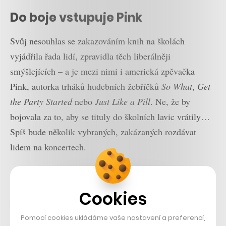
Do boje vstupuje Pink
Svůj nesouhlas se zakazováním knih na školách
vyjádřila řada lidí, zpravidla těch liberálněji
smýšlejících – a je mezi nimi i americká zpěvačka
Pink, autorka trháků hudebních žebříčků
So What
,
Get
the Party Started
nebo
Just Like a Pill
. Ne, že by
bojovala za to, aby se tituly do školních lavic vrátily…
Spíš bude několik vybraných, zakázaných rozdávat
lidem na koncertech.
„Je obzvlášť nenávistné, když úřady cílí na knihy o rase
a rasismu a pořádají tažení proti autorům z komunity
Cookies
LGBT. V této zemi jsme už slavili tolik úspěchů na cestě
k větší rovnosti. Nikdo by tento pokrok neměl chtít
Pomocí cookies ukládáme vaše nastavení a preferencí,