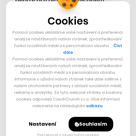
peníze pro děti s handicapem.
Umělec David Černý úřadoval v
Pardubicích
Cookies
LENKA CHLUBNOVÁ
Pomocí cookies ukládáme vaše nastavení a preferencí,
analýze návštěvnosti našich stránek, zprostředkování
funkcí sociálních médií a k personalizaci obsahu …
Číst
dále
Pomocí cookies ukládáme vaše nastavení a preferencí,
31. 5. 2024 06:33
analýze návštěvnosti našich stránek, zprostředkování
funkcí sociálních médií a k personalizaci obsahu.
Informace o užívání našich stránek také dále sdílíme s
našimi obchodními partnery z oblasti sociálních médií,
reklamy a analytiky. Za tyto webové stránky a soubory
cookies odpovídá CzechCrunch s.r.o. Více informací
naleznete na následujícím
odkazu
.
Nastavení
Souhlasím
Pokračovat s nezbytnými cookies