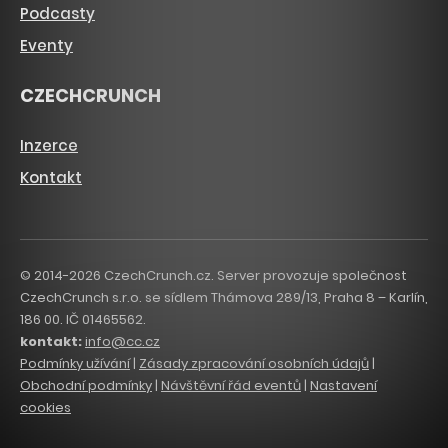
Podcasty
Eventy
CZECHCRUNCH
Inzerce
Kontakt
© 2014-2026 CzechCrunch.cz. Server provozuje společnost
CzechCrunch s.r.o. se sídlem Thámova 289/13, Praha 8 – Karlín,
186 00. IČ 01465562.
kontakt:
info@cc.cz
Podmínky užívání
|
Zásady zpracování osobních údajů
|
Obchodní podmínky
|
Návštěvní řád eventů
|
Nastavení
cookies