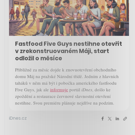
Fastfood Five Guys nestihne otevřít
v zrekonstruovaném Máji, start
odložil o měsíce
Přibližně za měsíc dojde k znovuotevření obchodního
domu Máj na pražské Národní třídě. Jedním z hlavních
taháků v něm má být i pobočka amerického fastfoodu
Five Guys, jak ale
informuje
portál
iDnes
, došlo ke
zpoždění a restaurace červnové slavnostní otevření
nestihne. Svou premiéru plánuje nejdříve na podzim.
iDnes.cz