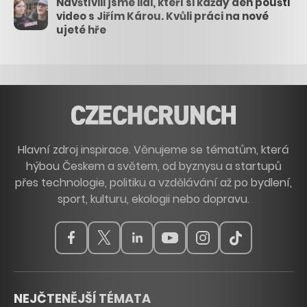
Navštívili jsme lidi, kteří si každý den pouští
video s Jiřím Károu. Kvůli práci na nové
ujeté hře
Hlavní zdroj inspirace. Věnujeme se tématům, která
hýbou Českem a světem, od byznysu a startupů
přes technologie, politiku a vzdělávání až po bydlení,
sport, kulturu, ekologii nebo dopravu.
NEJČTENĚJŠÍ TÉMATA