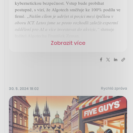
kybernetickou bezpečnost. Vstup bude probíhat
postupně, s vizí, že Algotech směřuje ke 100% podílu ve
firmě.
„Naším cílem je udržet si pozici mezi špičkou v
oboru ICT. Letos jsme se proto rozhodli založit expertní
oddělení pro AI a více investovat do akvizic,“
shrnuje
ředitel Algotechu František Zeman.
Zobrazit více
Rychlá zpráva
30. 5. 2024 18:02