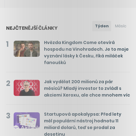
Týden
Měsíc
NEJČTENĚJŠÍ ČLÁNKY
1
Hvězda Kingdom Come otevírá
hospodu na Vinohradech. Je to moje
vyznání lásky k Česku, říká miláček
fanoušků
2
Jak vydělat 200 milionů za pár
měsíců? Mladý investor to zvládl s
akciemi Xeroxu, ale chce mnohem víc
3
Startupová apokalypsa: Před lety
měl populární nástroj hodnotu 11
miliard dolarů, teď se prodal za
desetinu