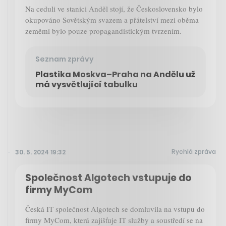
Na ceduli ve stanici Anděl stojí, že Československo bylo
okupováno Sovětským svazem a přátelství mezi oběma
zeměmi bylo pouze propagandistickým tvrzením.
Seznam zprávy
Plastika Moskva–Praha na Andělu už
má vysvětlující tabulku
Rychlá zpráva
30. 5. 2024 19:32
Společnost Algotech vstupuje do
firmy MyCom
Česká IT společnost Algotech se domluvila na vstupu do
firmy MyCom, která zajišťuje IT služby a soustředí se na