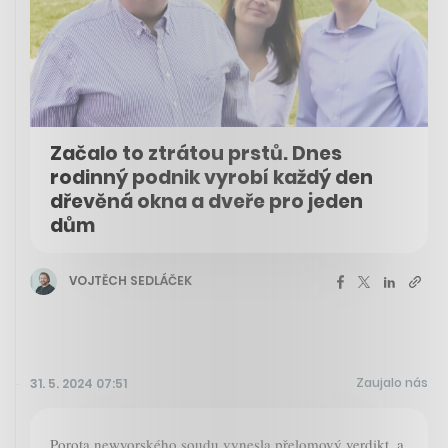
Začalo to ztrátou prstů. Dnes
rodinný podnik vyrobí každý den
dřevěná okna a dveře pro jeden
dům
VOJTĚCH SEDLÁČEK
Zaujalo nás
31. 5. 2024 07:51
Porota newyorského soudu vynesla přelomový verdikt, a