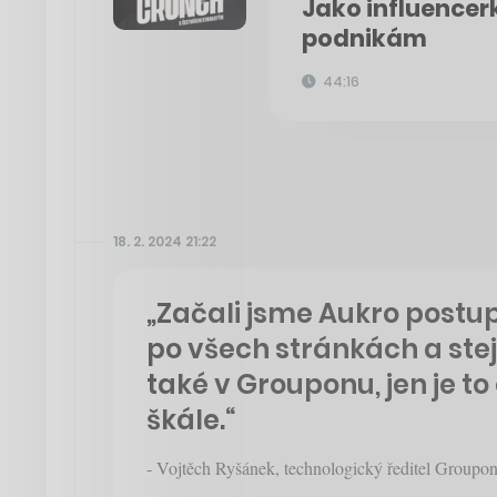
Jako influencer
podnikám
44:16
18. 2. 2024 21:22
„Začali jsme Aukro post
po všech stránkách a st
také v Grouponu, jen je t
škále.“
- Vojtěch Ryšánek, technologický ředitel Groupo