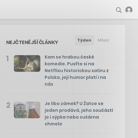
Týden
Měsíc
NEJČTENĚJŠÍ ČLÁNKY
1
Kam se hrabou české
komedie. Pusťte si na
Netflixu historickou satiru z
Polska, její humor platí i na
nás
2
Je libo zámek? U Žatce se
jeden prodává, jeho součástí
je i sýpka nebo sušárna
chmele