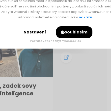
vání funkcí sociálních médií a k personalizaci obsahu. Informace o už
é dále sdílíme s našimi obchodními partnery z oblasti sociálních médi
y. Za tyto webové stránky a soubory cookies odpovídá CzechCrunch s.
informací naleznete na následujícím
odkazu
.
Nastavení
Souhlasím
Pokračovat s nezbytnými cookies
, zadek sovy
 inteligence