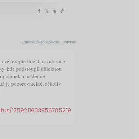
Sdíleno přes aplikaci Twitter
vé terapie lidé darovali více
ky, kde podstoupil důležitou
 odpočinek a následně
 už je pozorovatelné, ačkoliv
.
atus/1759211603956785219