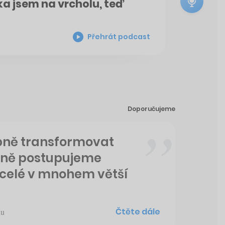
ka jsem na vrcholu, teď
Přehrát podcast
Doporučujeme
upně transformovat
ejně postupujeme
o celé v mnohem větší
Čtěte dále
nu