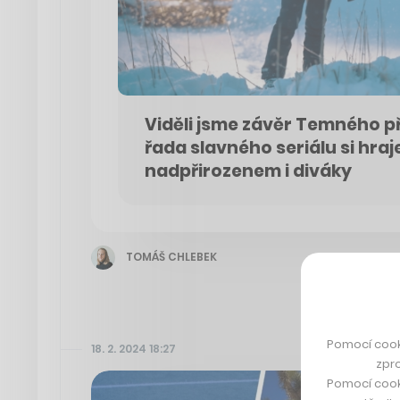
Viděli jsme závěr Temného p
řada slavného seriálu si hraj
nadpřirozenem i diváky
TOMÁŠ CHLEBEK
Pomocí cook
18. 2. 2024 18:27
zpro
Pomocí cook