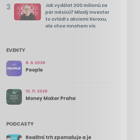
3
Jak vydělat 200 milionů za
pár měsíců? Mladý investor
to zvládl s akciemi Xeroxu,
ale chce mnohem víc
EVENTY
8. 9. 2026
People
10. 11. 2026
Money Maker Praha
PODCASTY
Realitní trh zpomaluje a je