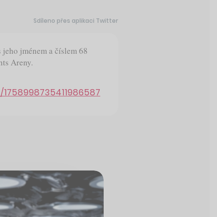
Sdíleno přes aplikaci Twitter
s jeho jménem a číslem 68
nts Areny.
us/1758998735411986587