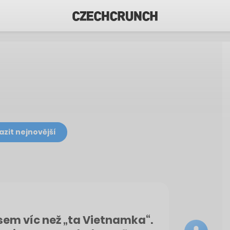
azit nejnovější
sem víc než „ta Vietnamka“.