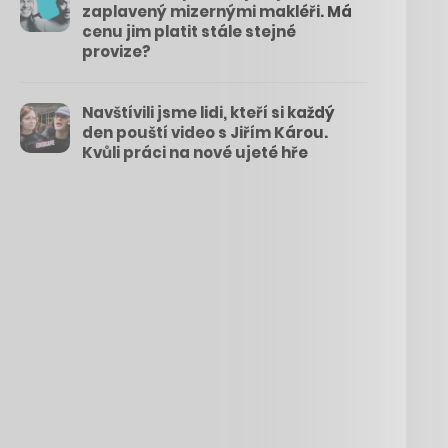
zaplavený mizernými makléři. Má
cenu jim platit stále stejné
provize?
Navštívili jsme lidi, kteří si každý
den pouští video s Jiřím Károu.
Kvůli práci na nové ujeté hře