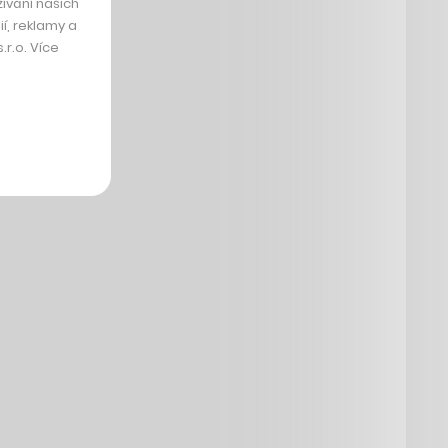
ívání našich
í, reklamy a
r.o. Více