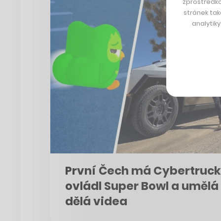
zprostředko
stránek tak
analytik
První Čech má Cybertruck
ovládl Super Bowl a umělá
dělá videa