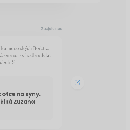
Zaujalo nás
nařka moravských Bořetic.
ké, ona se rozhodla udělat
eboli ¾.
z otce na syny.
 říká Zuzana