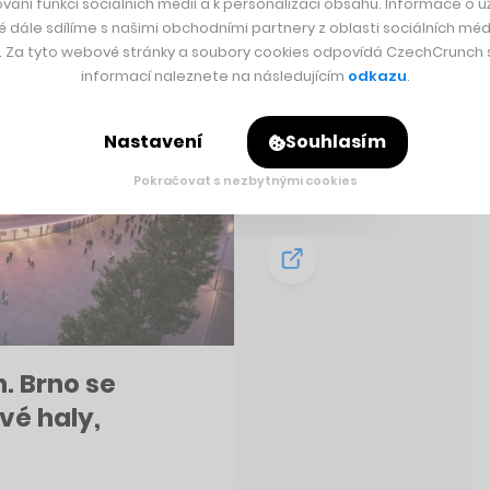
vání funkcí sociálních médií a k personalizaci obsahu. Informace o už
é dále sdílíme s našimi obchodními partnery z oblasti sociálních médi
y. Za tyto webové stránky a soubory cookies odpovídá CzechCrunch s.
informací naleznete na následujícím
odkazu
.
Nastavení
Souhlasím
Pokračovat s nezbytnými cookies
. Brno se
vé haly,