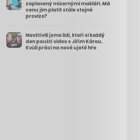
zaplavený mizernými makléři. Má
cenu jim platit stále stejné
provize?
Navštívili jsme lidi, kteří si každý
den pouští video s Jiřím Károu.
Kvůli práci na nové ujeté hře