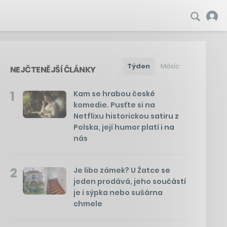
Týden
Měsíc
NEJČTENĚJŠÍ ČLÁNKY
1
Kam se hrabou české
komedie. Pusťte si na
Netflixu historickou satiru z
Polska, její humor platí i na
nás
2
Je libo zámek? U Žatce se
jeden prodává, jeho součástí
je i sýpka nebo sušárna
chmele