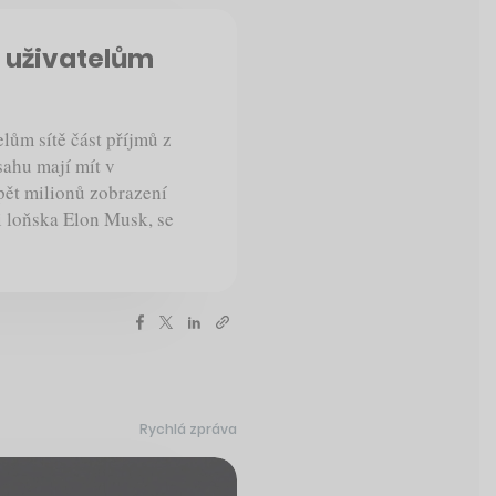
 uživatelům
elům sítě část příjmů z
sahu mají mít v
pět milionů zobrazení
i loňska Elon Musk, se
Rychlá zpráva