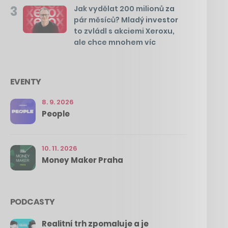
3
Jak vydělat 200 milionů za
pár měsíců? Mladý investor
to zvládl s akciemi Xeroxu,
ale chce mnohem víc
EVENTY
8. 9. 2026
People
10. 11. 2026
Money Maker Praha
PODCASTY
Realitní trh zpomaluje a je