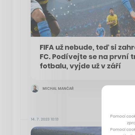
FIFA už nebude, teď si zah
FC. Podívejte se na první 
fotbalu, vyjde už v září
MICHAL MANČAŘ
Pomocí cook
14. 7. 2023 10:13
zpro
Pomocí cook