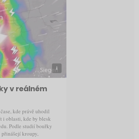
sky v reálném
čase, kde právě uhodil
 i oblasti, kde by blesk
edu. Podle studií bouřky
přinášejí kroupy,