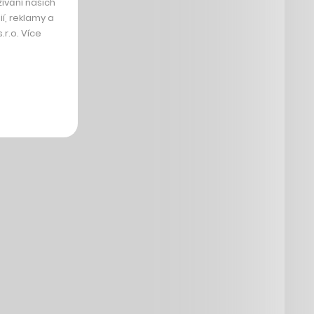
ívání našich
í, reklamy a
r.o. Více