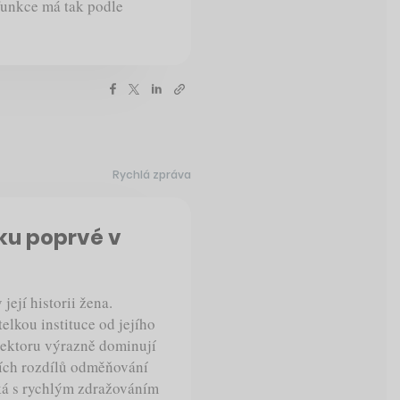
 funkce má tak podle
Rychlá zpráva
ku poprvé v
ejí historii žena.
elkou instituce od jejího
sektoru výrazně dominují
ších rozdílů odměňování
ká s rychlým zdražováním