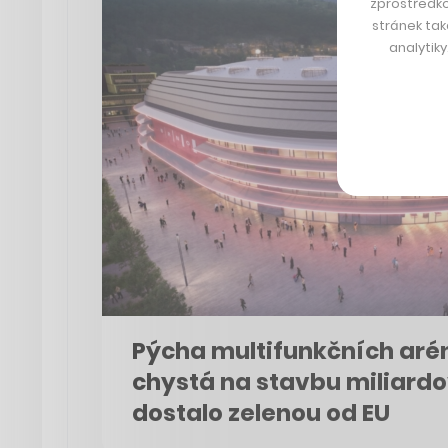
zprostředko
stránek tak
analytik
Pýcha multifunkčních arén
chystá na stavbu miliardo
dostalo zelenou od EU