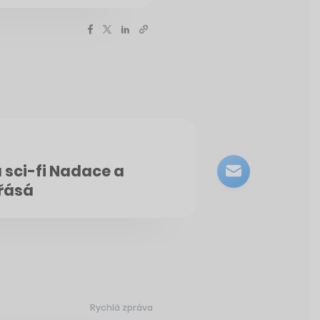
 sci-fi Nadace a
třásá
Rychlá zpráva