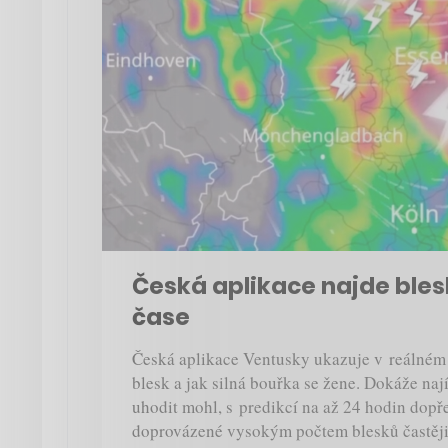
Česká aplikace najde ble
čase
Česká aplikace Ventusky ukazuje v reálném 
blesk a jak silná bouřka se žene. Dokáže najít
uhodit mohl, s predikcí na až 24 hodin dopř
doprovázené vysokým počtem blesků častěji 