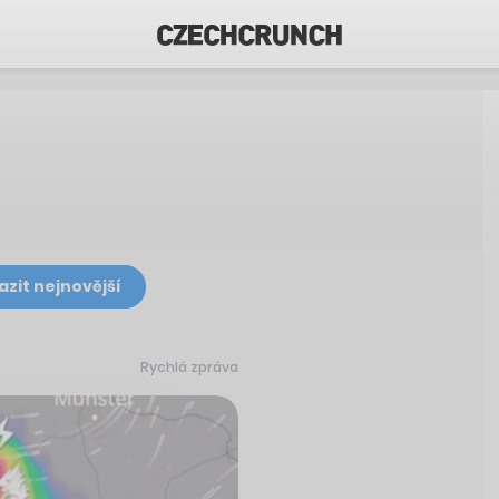
azit nejnovější
Rychlá zpráva