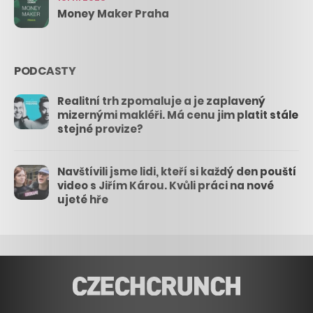
Money Maker Praha
PODCASTY
Realitní trh zpomaluje a je zaplavený
mizernými makléři. Má cenu jim platit stále
stejné provize?
Navštívili jsme lidi, kteří si každý den pouští
video s Jiřím Károu. Kvůli práci na nové
ujeté hře