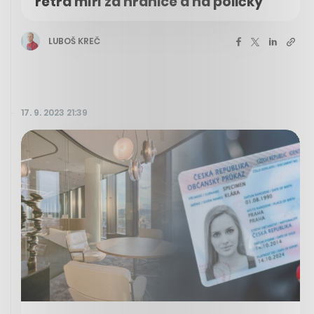
retra míří za hranice a na poličky
LUBOŠ KREČ
17. 9. 2023 21:39