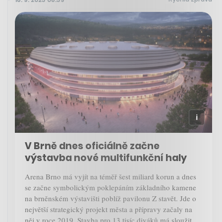
V Brně dnes oficiálně začne
výstavba nové multifunkční haly
Arena Brno má vyjít na téměř šest miliard korun a dnes
se začne symbolickým poklepáním základního kamene
na brněnském výstavišti poblíž pavilonu Z stavět. Jde o
největší strategický projekt města a přípravy začaly na
něj v roce 2019. Stavba pro 13 tisíc diváků má sloužit