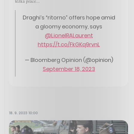
těžká práce...
Draghi’s “ritorno” offers hope amid
a gloomy economy, says
@LionelRALaurent
https://t.co/FkGKq9rvnL
— Bloomberg Opinion (@opinion)
September 18, 2023
18. 9. 2023 10:00