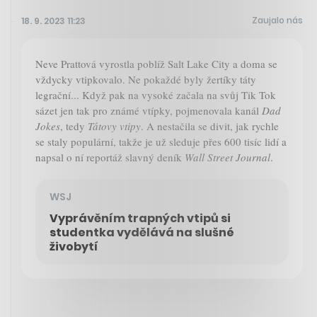
Zaujalo nás
18. 9. 2023 11:23
Neve Prattová vyrostla poblíž Salt Lake City a doma se
vždycky vtipkovalo. Ne pokaždé byly žertíky táty
legrační... Když pak na vysoké začala na svůj Tik Tok
sázet jen tak pro známé vtípky, pojmenovala kanál
Dad
Jokes
, tedy
Tátovy vtipy
. A nestačila se divit, jak rychle
se staly populární, takže je už sleduje přes 600 tisíc lidí a
napsal o ní reportáž slavný deník
Wall Street Journal
.
WSJ
Vyprávěním trapných vtipů si
studentka vydělává na slušné
živobytí