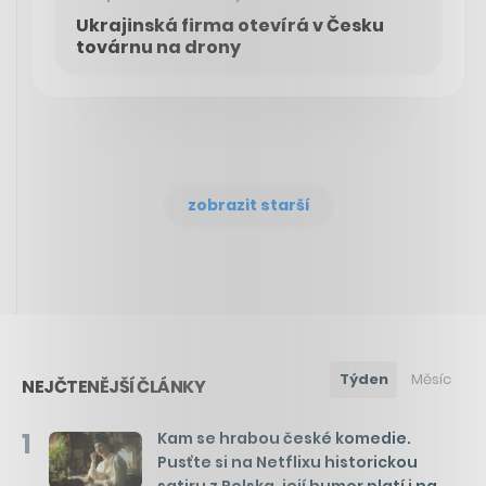
Ukrajinská firma otevírá v Česku
továrnu na drony
zobrazit starší
Týden
Měsíc
NEJČTENĚJŠÍ ČLÁNKY
1
Kam se hrabou české komedie.
Pusťte si na Netflixu historickou
satiru z Polska, její humor platí i na