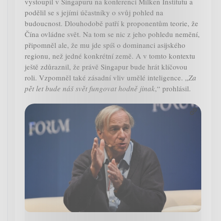
vystoupil v Singapuru na konferenci Milken Institutu a
podělil se s jejími účastníky o svůj pohled na
budoucnost. Dlouhodobě patří k proponentům teorie, že
Čína ovládne svět. Na tom se nic z jeho pohledu nemění,
připomněl ale, že mu jde spíš o dominanci asijského
regionu, než jedné konkrétní země. A v tomto kontextu
ještě zdůraznil, že právě Singapur bude hrát klíčovou
roli. Vzpomněl také zásadní vliv umělé inteligence. „
Za
pět let bude náš svět fungovat hodně jinak
,“ prohlásil.