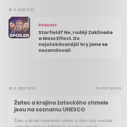
18. 9. 2023 11:23
Podcast
Starfield? Ne, raději Zaklínače
a Mass Effect. Do
nejočekávanější hry jsme se
nezamilovali
Rychlá zpráva
18. 9. 2023 10:53
Žatec a krajina žateckého chmele
jsou na seznamu UNESCO
Žatec a okolní chmelařské oblasti se dnes staly součástí
světového dědictví UNESCO. O zápisu rozhodl