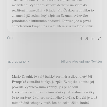
mezivládní Výbor pro světové dědictví na svém 45.
rozšířeném zasedání v Rijádu. Pro Českou republiku to
znamená již sedmnáctý zápis na Seznam světového
přírodního a kulturního dědictví. Zároveň jde o první
chmelařskou krajinu na světě, která získala tento status.
ČTK
Sdíleno přes aplikaci Twitter
18. 9. 2023 10:17
Mario Draghi, bývalý italský premiér a dlouholetý šéf
Evropské centrální banky, je zpět. Evropská komise jej
pověřila vypracováním zprávy, jak je na tom
konkurenceschopnost a inovační výtlak sedmadvacítky.
Je to správný úkol pro správného člověka, Draghi je totiž
mimořádně schopný muž. Jen ho čeká těžká, hodně