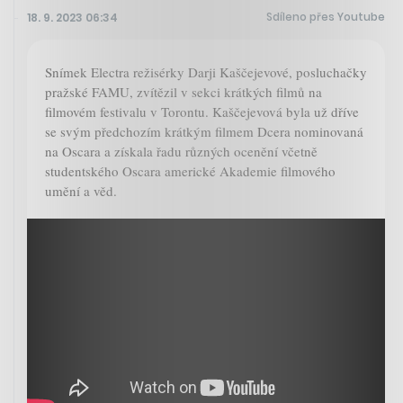
Sdíleno přes Youtube
18. 9. 2023 06:34
Snímek Electra režisérky Darji Kaščejevové, posluchačky
pražské FAMU, zvítězil v sekci krátkých filmů na
filmovém festivalu v Torontu. Kaščejevová byla už dříve
se svým předchozím krátkým filmem Dcera nominovaná
na Oscara a získala řadu různých ocenění včetně
studentského Oscara americké Akademie filmového
umění a věd.