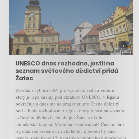
UNESCO dnes rozhodne, jestli na
seznam světového dědictví přidá
Žatec
Zasedání výboru OSN pro výchovu, vědu a kulturu,
který je lépe známý pod zkratkou UNESCO, v Rijádu
pokračuje a dnes má na programu pro Česko důležitý
bod – bude rozhodovat o zápisu nových míst na seznam
světového dědictví a ve hře je i Žatec a okolní
chmelařská krajina. Město na severozápadě Čech usiluje
o přidání se seznam už několik let, a pokud by dnes
uspělo, stalo by se 17. památkou hmotného kulturního či