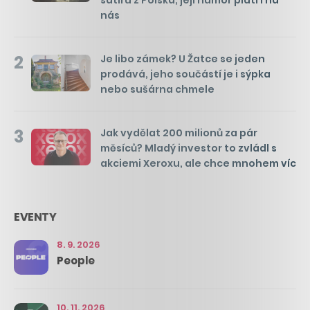
nás
2
Je libo zámek? U Žatce se jeden
prodává, jeho součástí je i sýpka
nebo sušárna chmele
3
Jak vydělat 200 milionů za pár
měsíců? Mladý investor to zvládl s
akciemi Xeroxu, ale chce mnohem víc
EVENTY
8. 9. 2026
People
10. 11. 2026