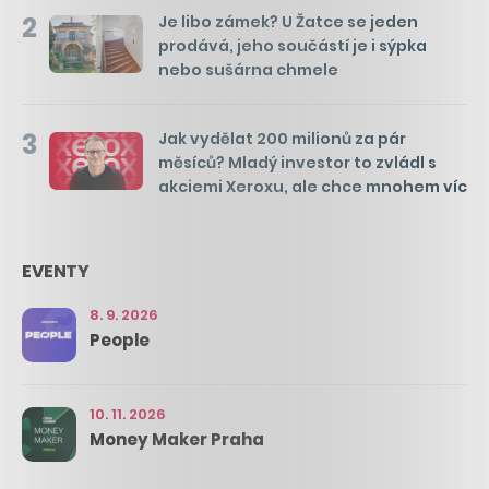
2
Je libo zámek? U Žatce se jeden
prodává, jeho součástí je i sýpka
nebo sušárna chmele
3
Jak vydělat 200 milionů za pár
měsíců? Mladý investor to zvládl s
akciemi Xeroxu, ale chce mnohem víc
EVENTY
8. 9. 2026
People
10. 11. 2026
Money Maker Praha