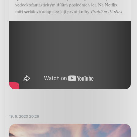
vědeckofantastickým dílům posledních let. Na Netflix
míří seriálová adaptace její první knihy
Problém tří těles
.
19. 6. 2023 20:29