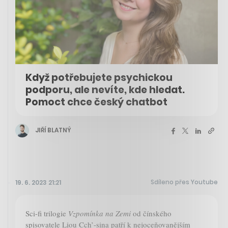
Když potřebujete psychickou
podporu, ale nevíte, kde hledat.
Pomoct chce český chatbot
JIŘÍ BLATNÝ
Sdíleno přes Youtube
19. 6. 2023 21:21
Sci-fi trilogie
Vzpomínka na Zemi
od čínského
spisovatele Liou Cch’-sina patří k nejoceňovanějším