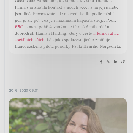
OceanGate Expedition, která plula k vraku Titaniku.
Firma s ní ztratila kontakt v neděli večer a na její palubě
jsou lidé. Provozovatel ale neuvedl kolik, podle médií
jich je ale pět, což je i maximální kapacita stroje. Podle
BBC
je mezi pohřešovanými je i britský miliardář a
dobrodruh Hamish Harding, který o cestě
informoval na
sociálních sítích
, kde jako spolucestujícího zmiňuje
francouzského pilota ponorky Paula-Henriho Nargeoleta.
20. 6. 2023 06:31