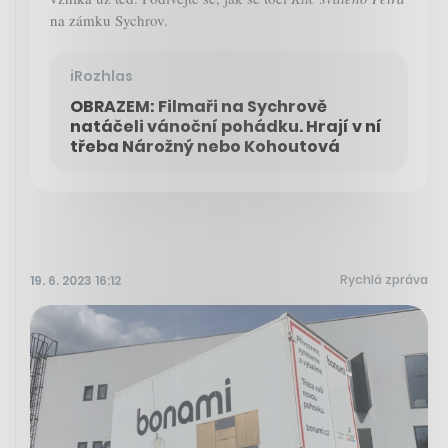
na zámku Sychrov.
iRozhlas
OBRAZEM: Filmaři na Sychrově
natáčeli vánoční pohádku. Hrají v ní
třeba Nárožný nebo Kohoutová
Rychlá zpráva
19. 6. 2023 16:12