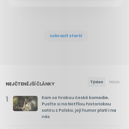
zobrazit starší
Týden
Měsíc
NEJČTENĚJŠÍ ČLÁNKY
1
Kam se hrabou české komedie.
Pusťte si na Netflixu historickou
satiru z Polska, její humor platí i na
nás