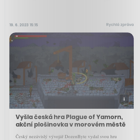
Rychlá zpráva
19. 6. 2023 15:15
Vyšla česká hra Plague of Yamorn,
akční plošinovka v morovém městě
Český nezávislý vývojář DozenByte vydal svou hru