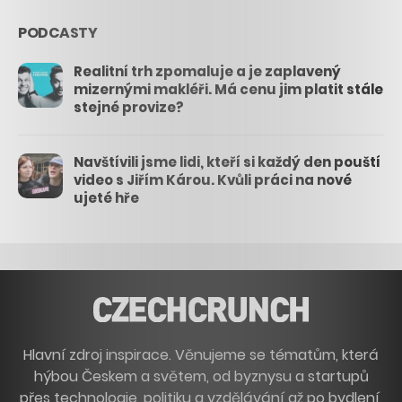
PODCASTY
Realitní trh zpomaluje a je zaplavený
mizernými makléři. Má cenu jim platit stále
stejné provize?
Navštívili jsme lidi, kteří si každý den pouští
video s Jiřím Károu. Kvůli práci na nové
ujeté hře
Hlavní zdroj inspirace. Věnujeme se tématům, která
hýbou Českem a světem, od byznysu a startupů
přes technologie, politiku a vzdělávání až po bydlení,