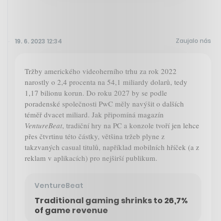
Zaujalo nás
19. 6. 2023 12:34
Tržby amerického videoherního trhu za rok 2022
narostly o 2,4 procenta na 54,1 miliardy dolarů, tedy
1,17 bilionu korun. Do roku 2027 by se podle
poradenské společnosti PwC měly navýšit o dalších
téměř dvacet miliard. Jak připomíná magazín
VentureBeat
, tradiční hry na PC a konzole tvoří jen lehce
přes čtvrtinu této částky, většina tržeb plyne z
takzvaných casual titulů, například mobilních hříček (a z
reklam v aplikacích) pro nejširší publikum.
VentureBeat
Traditional gaming shrinks to 26,7%
of game revenue