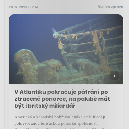
Rychlá zpráva
20. 6. 2023 06:34
V Atlantiku pokračuje pátrání po
ztracené ponorce, na palubě mát
být i britský miliardář
Americká a kanadská pobřežní hlídka stále hledají
pohřešovanou turistickou ponorku společnosti