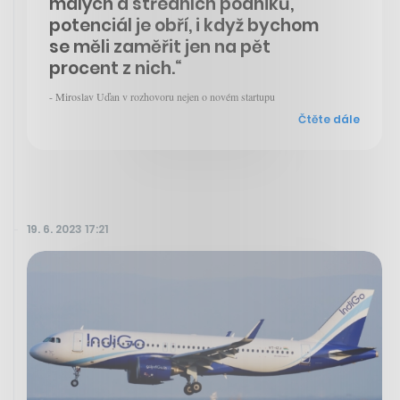
malých a středních podniků,
potenciál je obří, i když bychom
se měli zaměřit jen na pět
procent z nich.“
- Miroslav Uďan v rozhovoru nejen o novém startupu
Čtěte dále
19. 6. 2023 17:21