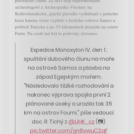
pravěkého člunu. Za akcí stojí experimentální
archeologové z Archeoparku Všestary na
Královéhradecku, jejichž plavidlo vydlabané z jednoho
kusu kmene včera vyplulo z řeckého ostrova Samos u
pobřeží Turecka a po 33 kilometrech dorazilo na ostrov
Furni. Na cestě má být to poloviny července.
Expedice Monoxylon IV, den 1.:
spuštění dubového člunu na moře
na ostrově Samos a plavba na
západ Egejským mořem.
"Následovalo těžké rozhodování a
nakonec výprava spojila první 2
plánované úseky a urazila tak 35
km na ostrov Fourni," píše vedoucí
doc. R. Tichý z
@UHK_cz
(📷).
pic.twitter.com/gn8vwuC2qF