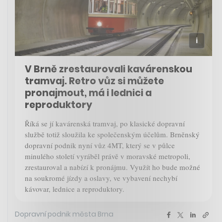
V Brně zrestaurovali kavárenskou
tramvaj. Retro vůz si můžete
pronajmout, má i lednici a
reproduktory
Říká se jí kavárenská tramvaj, po klasické dopravní
službě totiž sloužila ke společenským účelům. Brněnský
dopravní podnik nyní vůz 4MT, který se v půlce
minulého století vyráběl právě v moravské metropoli,
zrestauroval a nabízí k pronájmu. Využít ho bude možné
na soukromé jízdy a oslavy, ve vybavení nechybí
kávovar, lednice a reproduktory.
Dopravní podnik města Brna