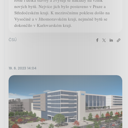
roste i délka stavby a zvyšují se náklady na vznik
nových bytů. Nejvíce jich bylo postaveno v Praze a
Středočeském kraji. K meziročnímu poklesu došlo na
Vysočině a v Jihomoravském kraji, nejméně bytů se
dokončilo v Karlovarském kraji.
ČSÚ
19. 6. 2023 14:04