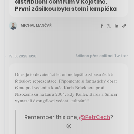
distribuční centrum v Kojetíně.
První zásilkou byla stolní lampička
MICHAL MANČAŘ
Sdíleno přes aplikaci Twitter
19. 6. 2023 18:18
Dnes je to devatenáct let od nejlepšího zápasu české
fotbalové reprezentace. Připomeňte si fantastický obrat
týmu pod vedením kouče Karla Brücknera proti
Nizozemsku na Euru 2004, kdy Koller, Baroš a Šmicer
vymazali dvougólové vedení „tulipánů“.
Remember this one,
@PetrCech
?
😜