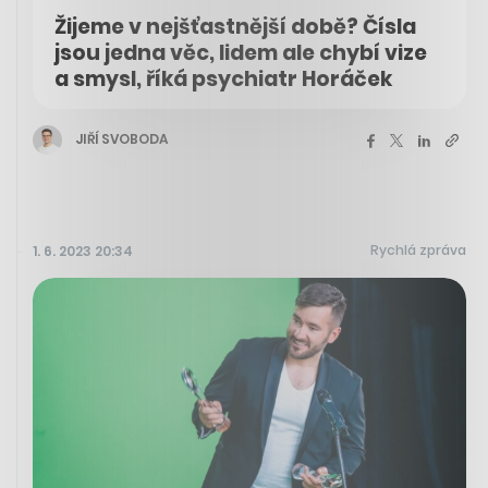
Žijeme v nejšťastnější době? Čísla
jsou jedna věc, lidem ale chybí vize
a smysl, říká psychiatr Horáček
JIŘÍ SVOBODA
Rychlá zpráva
1. 6. 2023 20:34