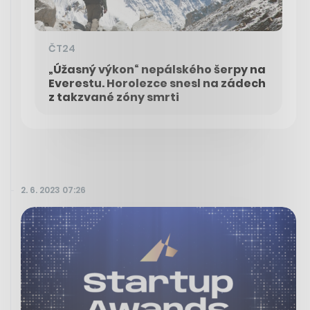
ČT24
„Úžasný výkon“ nepálského šerpy na
Everestu. Horolezce snesl na zádech
z takzvané zóny smrti
2. 6. 2023 07:26