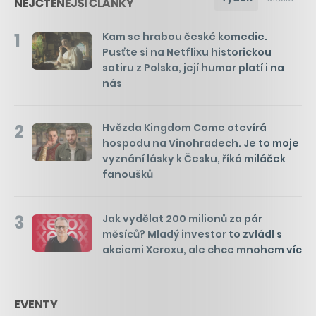
NEJČTENĚJŠÍ ČLÁNKY
1
Kam se hrabou české komedie.
Pusťte si na Netflixu historickou
satiru z Polska, její humor platí i na
nás
2
Hvězda Kingdom Come otevírá
hospodu na Vinohradech. Je to moje
vyznání lásky k Česku, říká miláček
fanoušků
3
Jak vydělat 200 milionů za pár
měsíců? Mladý investor to zvládl s
akciemi Xeroxu, ale chce mnohem víc
EVENTY