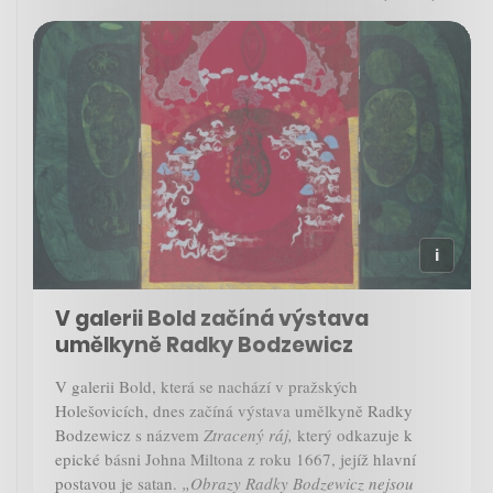
V galerii Bold začíná výstava
umělkyně Radky Bodzewicz
V galerii Bold, která se nachází v pražských
Holešovicích, dnes začíná výstava umělkyně Radky
Bodzewicz s názvem
Ztracený ráj,
který odkazuje k
epické básni Johna Miltona z roku 1667, jejíž hlavní
postavou je satan.
„Obrazy Radky Bodzewicz nejsou