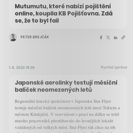
Mutumutu, které nabízí pojištění
online, koupila KB Pojišťovna. Zdá
se, že to byl fail
PETER BREJČÁK
Rychlá zpráva
1. 6. 2023 19:26
Japonské aerolinky testují měsíční
balíček neomezených letů
Regionální letecká společnost v Japonsku Star Flyer
testuje měsíční balíček neomezených letů mezi Tokiem a
městem Kitakjúšú. V souvislosti s prací na dálku se totiž
mnoho pracovníků přestěhovalo do levnějších lokalit
vzdálených od velkých měst, Star Flyer tak chce na trh