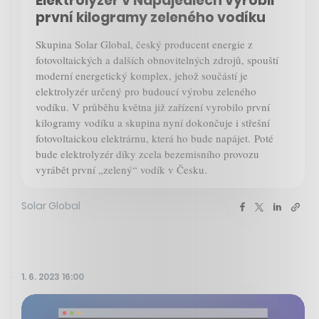
Elektrolyzér v Napajedlech vyrobil
první kilogramy zeleného vodíku
Skupina Solar Global, český producent energie z
fotovoltaických a dalších obnovitelných zdrojů, spouští
moderní energetický komplex, jehož součástí je
elektrolyzér určený pro budoucí výrobu zeleného
vodíku. V průběhu května již zařízení vyrobilo první
kilogramy vodíku a skupina nyní dokončuje i střešní
fotovoltaickou elektrárnu, která ho bude napájet. Poté
bude elektrolyzér díky zcela bezemisního provozu
vyrábět první „zelený“ vodík v Česku.
Solar Global
1. 6. 2023 16:00