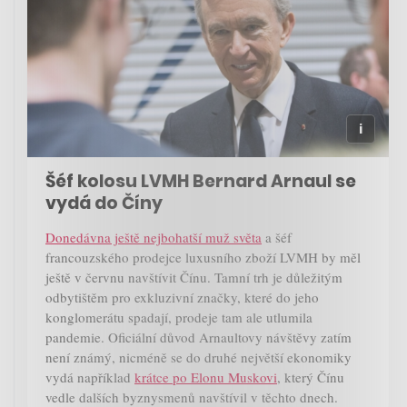
Šéf kolosu LVMH Bernard Arnaul se
vydá do Číny
Donedávna ještě nejbohatší muž světa
a šéf
francouzského prodejce luxusního zboží LVMH by měl
ještě v červnu navštívit Čínu. Tamní trh je důležitým
odbytištěm pro exkluzivní značky, které do jeho
konglomerátu spadají, prodeje tam ale utlumila
pandemie. Oficiální důvod Arnaultovy návštěvy zatím
není známý, nicméně se do druhé největší ekonomiky
vydá například
krátce po Elonu Muskovi
, který Čínu
vedle dalších byznysmenů navštívil v těchto dnech.