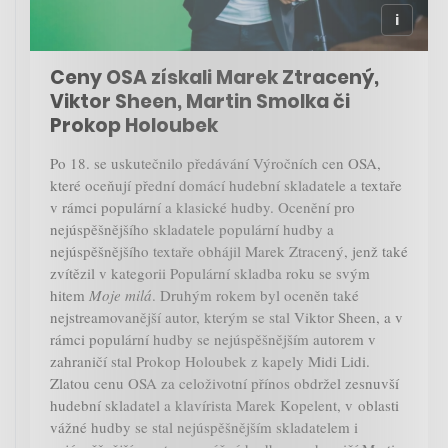
Ceny OSA získali Marek Ztracený,
Viktor Sheen, Martin Smolka či
Prokop Holoubek
Po 18. se uskutečnilo předávání Výročních cen OSA,
které oceňují přední domácí hudební skladatele a textaře
v rámci populární a klasické hudby. Ocenění pro
nejúspěšnějšího skladatele populární hudby a
nejúspěšnějšího textaře obhájil Marek Ztracený, jenž také
zvítězil v kategorii Populární skladba roku se svým
hitem
Moje milá
. Druhým rokem byl oceněn také
nejstreamovanější autor, kterým se stal Viktor Sheen, a v
rámci populární hudby se nejúspěšnějším autorem v
zahraničí stal Prokop Holoubek z kapely Midi Lidi.
Zlatou cenu OSA za celoživotní přínos obdržel zesnuvší
hudební skladatel a klavírista Marek Kopelent, v oblasti
vážné hudby se stal nejúspěšnějším skladatelem i