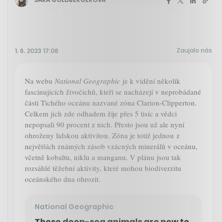
Zaujalo nás
1. 6. 2023 17:06
Na webu
National Geographic
je k vidění několik
fascinujících živočichů, kteří se nacházejí v neprobádané
části Tichého oceánu nazvané zóna Clarion-Clipperton.
Celkem jich zde odhadem žije přes 5 tisíc a vědci
nepopsali 90 procent z nich. Přesto jsou už ale nyní
ohroženy lidskou aktivitou. Zóna je totiž jednou z
největších známých zásob vzácných minerálů v oceánu,
včetně kobaltu, niklu a manganu. V plánu jsou tak
rozsáhlé těžební aktivity, které mohou biodiverzitu
oceánského dna ohrozit.
National Geographic
These deep-sea animals are new to