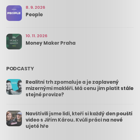
8. 9. 2026
People
10. 11. 2026
Money Maker Praha
PODCASTY
Realitní trh zpomaluje a je zaplavený
mizernými makléři. Má cenu jim platit stále
stejné provize?
Navštívili jsme lidi, kteří si každý den pouští
video s Jiřím Károu. Kvůli práci na nové
ujeté hře