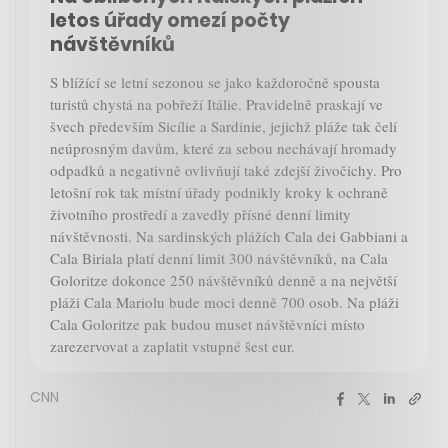
letos úřady omezí počty
návštěvníků
S blížící se letní sezonou se jako každoročně spousta
turistů chystá na pobřeží Itálie. Pravidelně praskají ve
švech především Sicílie a Sardinie, jejichž pláže tak čelí
neúprosným davům, které za sebou nechávají hromady
odpadků a negativně ovlivňují také zdejší živočichy. Pro
letošní rok tak místní úřady podnikly kroky k ochraně
životního prostředí a zavedly přísné denní limity
návštěvnosti. Na sardinských plážích Cala dei Gabbiani a
Cala Biriala platí denní limit 300 návštěvníků, na Cala
Goloritze dokonce 250 návštěvníků denně a na největší
pláži Cala Mariolu bude moci denně 700 osob. Na pláži
Cala Goloritze pak budou muset návštěvníci místo
zarezervovat a zaplatit vstupné šest eur.
CNN