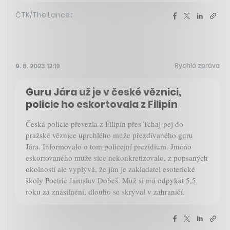
ČTK/The Lancet
Rychlá zpráva
9. 8. 2023 12:19
Guru Jára už je v české věznici,
policie ho eskortovala z Filipín
Česká policie převezla z Filipín přes Tchaj-pej do
pražské věznice uprchlého muže přezdívaného guru
Jára. Informovalo o tom policejní prezidium. Jméno
eskortovaného muže sice nekonkretizovalo, z popsaných
okolností ale vyplývá, že jím je zakladatel esoterické
školy Poetrie Jaroslav Dobeš. Muž si má odpykat 5,5
roku za znásilnění, dlouho se skrýval v zahraničí.