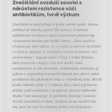
Znečištění ovzduší souvisí s
nárůstem rezistence vůči
antibiotikům, tvrdí výzkum
Znečištění ovzduší přispívá podle autorů studie, kterou
publikoval vědecký portál
The Lancet
, k nárůstu
antibiotické rezistence, která celosvětově představuje
významnou hrozbu pro lidské zdraví.
„Naše analýza
představuje silný důkaz, že zvyšující se úroveň znečištění
ovzduší je spojena se zvýšeným rizikem rezistence vůči
antibiotikům,“
napsali vědci z Číny a Velké Británie,
kteří pracovali s údaji z více než stovky zemí
nasbíranými za dvě desetiletí. Antibiotická rezistence je
jednou z nejrychleji rostoucích hrozeb pro zdraví, může
postihnout lidi jakéhokoli věku a v kterékoli zemi. Ročně
podle odhadů zabije 1,3 milionu lidí a mezi její hlavní
příčiny patří nadměrné a nesprávné užívání antibiotik.
Studie však naznačuje, že problém zhoršuje i rostoucí
úroveň znečištění ovzduší. Analýza se ale nezabývala
tím, proč by tyto dva faktory mohly být propojeny.