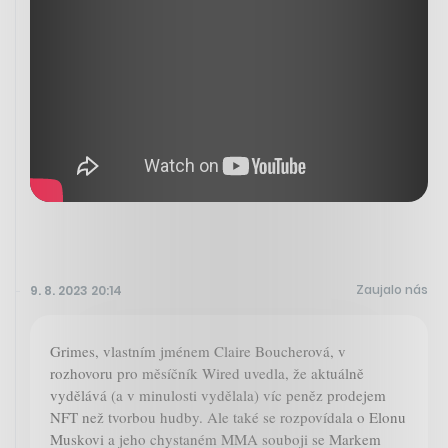
Zaujalo nás
9. 8. 2023 20:14
Grimes, vlastním jménem Claire Boucherová, v
rozhovoru pro měsíčník Wired uvedla, že aktuálně
vydělává (a v minulosti vydělala) víc peněz prodejem
NFT než tvorbou hudby. Ale také se rozpovídala o Elonu
Muskovi a jeho chystaném MMA souboji se Markem