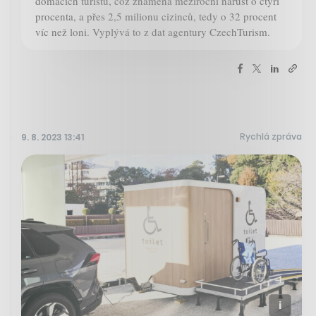
domácích turistů, což znamená meziroční nárůst o čtyři
procenta, a přes 2,5 milionu cizinců, tedy o 32 procent
víc než loni. Vyplývá to z dat agentury CzechTurism.
Rychlá zpráva
9. 8. 2023 13:41