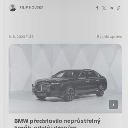
FILIP HOUSKA
Rychlá zpráva
9. 8. 2023 11:35
BMW představilo neprůstřelný
koráb, odolá i dronům