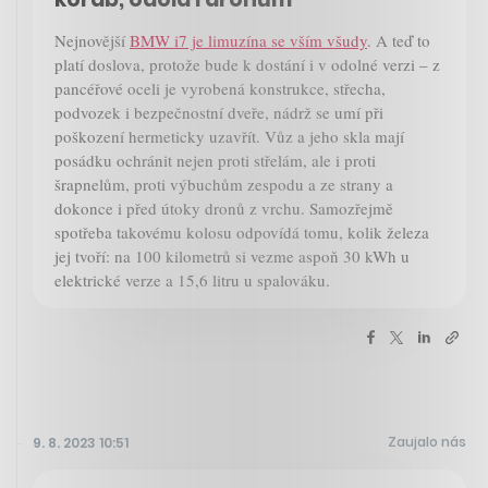
Nejnovější
BMW i7 je limuzína se vším všudy
. A teď to
platí doslova, protože bude k dostání i v odolné verzi – z
pancéřové oceli je vyrobená konstrukce, střecha,
podvozek i bezpečnostní dveře, nádrž se umí při
poškození hermeticky uzavřít. Vůz a jeho skla mají
posádku ochránit nejen proti střelám, ale i proti
šrapnelům, proti výbuchům zespodu a ze strany a
dokonce i před útoky dronů z vrchu. Samozřejmě
spotřeba takovému kolosu odpovídá tomu, kolik železa
jej tvoří: na 100 kilometrů si vezme aspoň 30 kWh u
elektrické verze a 15,6 litru u spalováku.
Zaujalo nás
9. 8. 2023 10:51