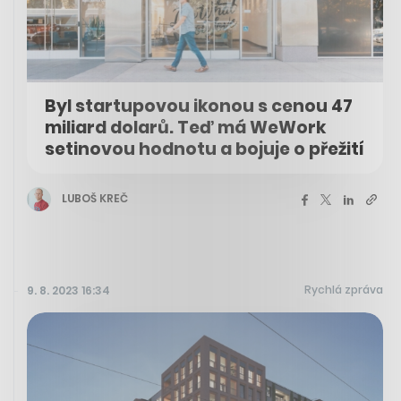
Byl startupovou ikonou s cenou 47
miliard dolarů. Teď má WeWork
setinovou hodnotu a bojuje o přežití
LUBOŠ KREČ
Rychlá zpráva
9. 8. 2023 16:34