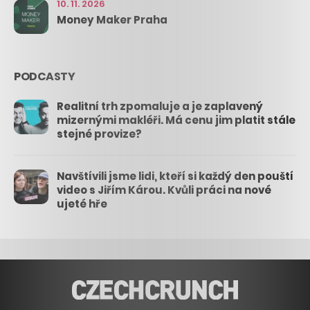
10. 11. 2026
Money Maker Praha
PODCASTY
Realitní trh zpomaluje a je zaplavený
mizernými makléři. Má cenu jim platit stále
stejné provize?
Navštívili jsme lidi, kteří si každý den pouští
video s Jiřím Károu. Kvůli práci na nové
ujeté hře