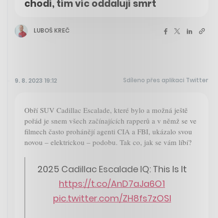
chodí, tím víc oddalují smrt
LUBOŠ KREČ
Sdíleno přes aplikaci Twitter
9. 8. 2023 19:12
Obří SUV Cadillac Escalade, které bylo a možná ještě
pořád je snem všech začínajících rapperů a v němž se ve
filmech často prohánějí agenti CIA a FBI, ukázalo svou
novou – elektrickou – podobu. Tak co, jak se vám líbí?
2025 Cadillac Escalade IQ: This Is It
https://t.co/AnD7aJa6O1
pic.twitter.com/ZH8fs7zOSl