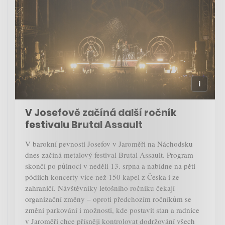
V Josefově začíná další ročník
festivalu Brutal Assault
V barokní pevnosti Josefov v Jaroměři na Náchodsku
dnes začíná metalový festival Brutal Assault. Program
skončí po půlnoci v neděli 13. srpna a nabídne na pěti
pódiích koncerty více než 150 kapel z Česka i ze
zahraničí. Návštěvníky letošního ročníku čekají
organizační změny – oproti předchozím ročníkům se
změní parkování i možnosti, kde postavit stan a radnice
v Jaroměři chce přísněji kontrolovat dodržování všech