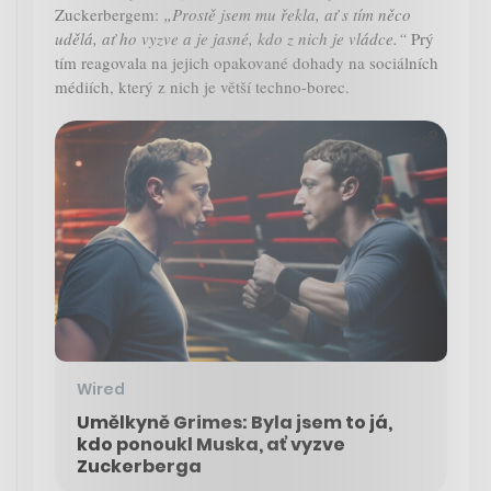
Zuckerbergem:
„Prostě jsem mu řekla, ať s tím něco
udělá, ať ho vyzve a je jasné, kdo z nich je vládce.“
Prý
tím reagovala na jejich opakované dohady na sociálních
médiích, který z nich je větší techno-borec.
Wired
Umělkyně Grimes: Byla jsem to já,
kdo ponoukl Muska, ať vyzve
Zuckerberga