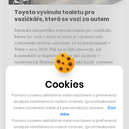
Toyota vyvinula toaletu pro
vozíčkáře, která se vozí za autem
Japonská automobilka testovala toaletu pro vozíčkáže,
kterou lze vozit z místa na místo je s pomocí auta
vybaveného tažným zařízením, už na paralympiádě v
Tokiu v roce 2020. Pak na ní dále pracovala, její
konstruktéři se inspirovali mimo jiné záchody v
rychlovlacích Shinkanzen, kde se také každý centimetr
počítá. Aktuální verze mobilní toalety se představila na
závodech WRC. Toaleta obsahuje rampu nebo o 360
stupňů otáčecí mísu.
Cookies
Pomocí cookies ukládáme vaše nastavení a preferencí,
analýze návštěvnosti našich stránek, zprostředkování
funkcí sociálních médií a k personalizaci obsahu …
Číst
dále
Pomocí cookies ukládáme vaše nastavení a preferencí,
9. 8. 2023 13:39
analýze návštěvnosti našich stránek, zprostředkování