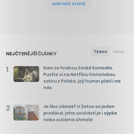
zobrazit starší
Týden
Měsíc
NEJČTENĚJŠÍ ČLÁNKY
1
Kam se hrabou české komedie.
Pusťte si na Netflixu historickou
satiru z Polska, její humor platí i na
nás
2
Je libo zámek? U Žatce se jeden
prodává, jeho součástí je i sýpka
nebo sušárna chmele