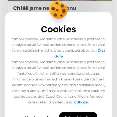
Chtěli jsme nechat panu
prezidentovi trochu prostoru. Za
měsíc sláva nemusí znamenat nic,
Cookies
říká Calin
Pomocí cookies ukládáme vaše nastavení a preferencí,
FILIP HOUSKA
analýze návštěvnosti našich stránek, zprostředkování
funkcí sociálních médií a k personalizaci obsahu …
Číst
dále
Pomocí cookies ukládáme vaše nastavení a preferencí,
analýze návštěvnosti našich stránek, zprostředkování
Rychlá zpráva
12. 10. 2023 19:43
funkcí sociálních médií a k personalizaci obsahu.
Informace o užívání našich stránek také dále sdílíme s
Soud pustil z vězení guru Járu a
našimi obchodními partnery z oblasti sociálních médií,
jeho spolupracovnici odsouzené za
reklamy a analytiky. Za tyto webové stránky a soubory
znásilnění
cookies odpovídá CzechCrunch s.r.o. Více informací
naleznete na následujícím
odkazu
.
Brněnský krajský soud propustil z vězení Jaroslava
Dobeše alias „guru Járu“ a jeho spolupracovnici Barboru
Pláškovou. Odsouzeni byli za znásilnění.
ČTK
to