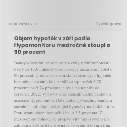
Rychlá zpráva
13. 10. 2023 07:07
Objem hypoték v září podle
Hypomonitoru meziročně stoupl o
90 procent
Banky a stavební spořitelny poskytly v září hypoteční
úvěry za 13,6 miliardy korun, což je meziroční nárůst o
90 procent. Úroková sazba u skutečně nových hypoték
bez refinancování klesla v září ze srpnových 5,78
procenta na 5,74 procenta, a byla tak nejníže od
července 2022. Vyplývá to ze statistik České bankovní
asociace Hypomonitor. Data dodávají všechny banky a
stavební spořitelny poskytující hypotéky na českém trhu.
Proti srpnu objem hypoték klesl o 3,5 procenta. Z
meziročního pohledu se projevil vliv nižší srovnávací
základny, kdy se data srovnávají s velmi slabým zářím