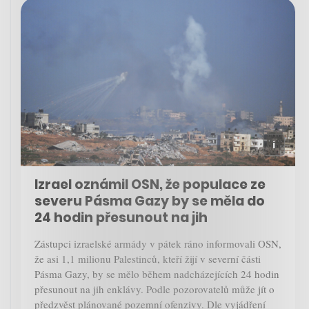
Izrael oznámil OSN, že populace ze
severu Pásma Gazy by se měla do
24 hodin přesunout na jih
Zástupci izraelské armády v pátek ráno informovali OSN,
že asi 1,1 milionu Palestinců, kteří žijí v severní části
Pásma Gazy, by se mělo během nadcházejících 24 hodin
přesunout na jih enklávy. Podle pozorovatelů může jít o
předzvěst plánované pozemní ofenzivy. Dle vyjádření