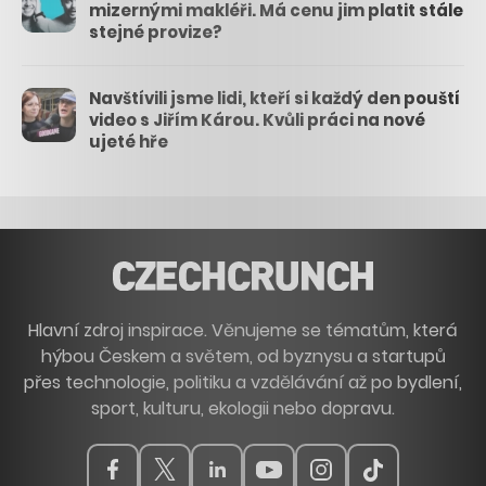
mizernými makléři. Má cenu jim platit stále
stejné provize?
Navštívili jsme lidi, kteří si každý den pouští
video s Jiřím Károu. Kvůli práci na nové
ujeté hře
Hlavní zdroj inspirace. Věnujeme se tématům, která
hýbou Českem a světem, od byznysu a startupů
přes technologie, politiku a vzdělávání až po bydlení,
sport, kulturu, ekologii nebo dopravu.