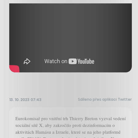
Sdíleno přes aplikaci Twitter
13. 10. 2023 07:43
Eurokomisař pro vnitřní trh Thierry Breton vyzval vedení
sociální sítě X, aby zakročilo proti dezinformacím o
aktivitách Hamásu a Izraele, které se na jeho platformě