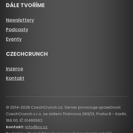
DÁLE TVOŘÍME
Newslettery
Podcasty
Eventy
CZECHCRUNCH
Inzerce
Kontakt
© 2014-2026 CzechCrunch.cz. Server provozuje společnost
CzechCrunch s.r.o. se sídlem Thámova 289/13, Praha 8 – Karlín,
186 00. IČ 01465562.
kontakt:
info@cc.cz