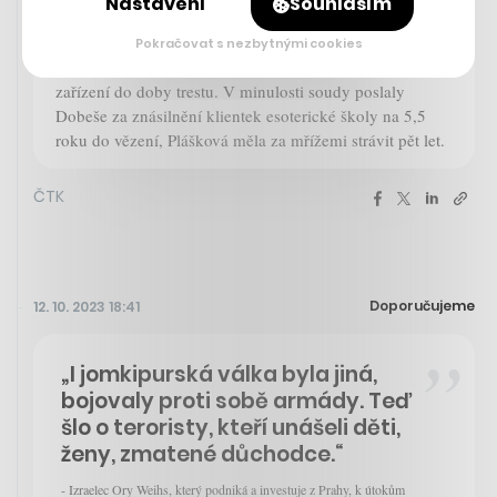
Nastavení
Souhlasím
potvrdila mluvčí Vězeňské služby Markéta Prunerová,
dvojice podle ní byla propuštěna ve středu. Soud oběma
Pokračovat s nezbytnými cookies
započítal čas strávený ve vazbě ve filipínském detenčním
zařízení do doby trestu. V minulosti soudy poslaly
Dobeše za znásilnění klientek esoterické školy na 5,5
roku do vězení, Plášková měla za mřížemi strávit pět let.
ČTK
Doporučujeme
12. 10. 2023 18:41
„I jomkipurská válka byla jiná,
bojovaly proti sobě armády. Teď
šlo o teroristy, kteří unášeli děti,
ženy, zmatené důchodce.“
- Izraelec Ory Weihs, který podniká a investuje z Prahy, k útokům