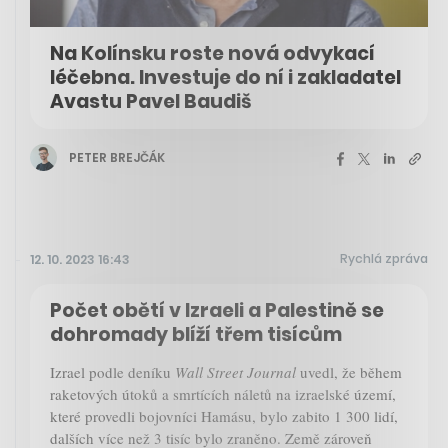
Na Kolínsku roste nová odvykací
léčebna. Investuje do ní i zakladatel
Avastu Pavel Baudiš
PETER BREJČÁK
Rychlá zpráva
12. 10. 2023 16:43
Počet obětí v Izraeli a Palestině se
dohromady blíží třem tisícům
Izrael podle deníku
Wall Street Journal
uvedl, že během
raketových útoků a smrtících náletů na izraelské území,
které provedli bojovníci Hamásu, bylo zabito 1 300 lidí,
dalších více než 3 tisíc bylo zraněno. Země zároveň