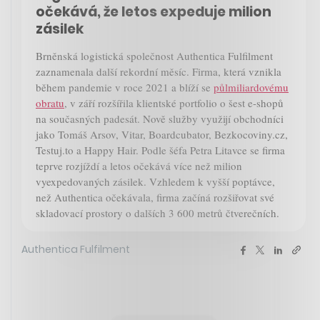
očekává, že letos expeduje milion
zásilek
Brněnská logistická společnost Authentica Fulfilment
zaznamenala další rekordní měsíc. Firma, která vznikla
během pandemie v roce 2021 a blíží se
půlmiliardovému
obratu
, v září rozšířila klientské portfolio o šest e-shopů
na současných padesát. Nově služby využijí obchodníci
jako Tomáš Arsov, Vitar, Boardcubator, Bezkocoviny.cz,
Testuj.to a Happy Hair. Podle šéfa Petra Litavce se firma
teprve rozjíždí a letos očekává více než milion
vyexpedovaných zásilek. Vzhledem k vyšší poptávce,
než Authentica očekávala, firma začíná rozšiřovat své
skladovací prostory o dalších 3 600 metrů čtverečních.
Authentica Fulfilment