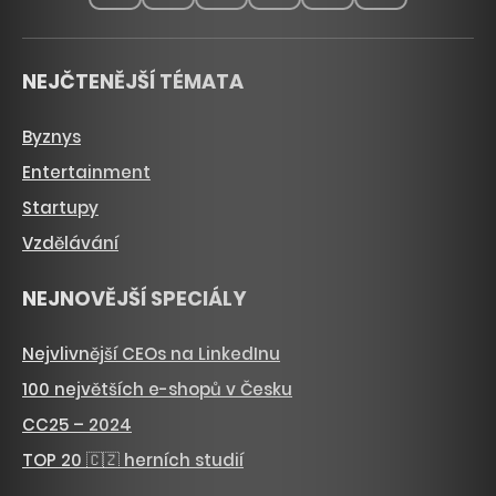
NEJČTENĚJŠÍ TÉMATA
Byznys
Entertainment
Startupy
Vzdělávání
NEJNOVĚJŠÍ SPECIÁLY
Nejvlivnější CEOs na LinkedInu
100 největších e-shopů v Česku
CC25 – 2024
TOP 20 🇨🇿 herních studií