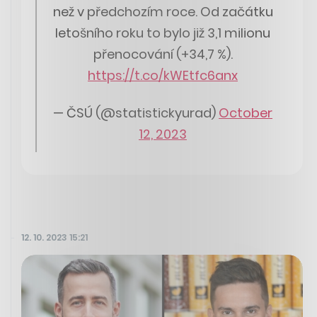
než v předchozím roce. Od začátku
letošního roku to bylo již 3,1 milionu
přenocování (+34,7 %).
https://t.co/kWEtfc6anx
— ČSÚ (@statistickyurad)
October
12, 2023
12. 10. 2023 15:21