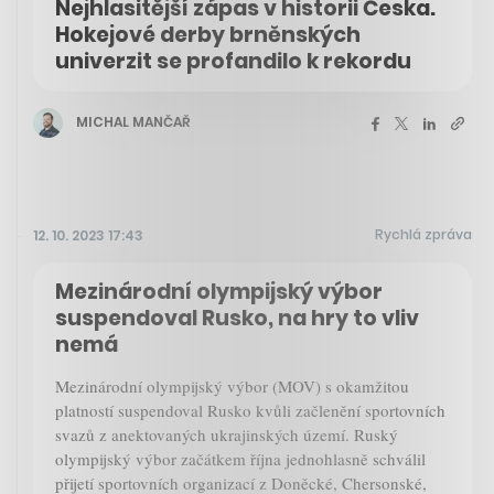
Nejhlasitější zápas v historii Česka.
Hokejové derby brněnských
univerzit se profandilo k rekordu
MICHAL MANČAŘ
Rychlá zpráva
12. 10. 2023 17:43
Mezinárodní olympijský výbor
suspendoval Rusko, na hry to vliv
nemá
Mezinárodní olympijský výbor (MOV) s okamžitou
platností suspendoval Rusko kvůli začlenění sportovních
svazů z anektovaných ukrajinských území. Ruský
olympijský výbor začátkem října jednohlasně schválil
přijetí sportovních organizací z Doněcké, Chersonské,