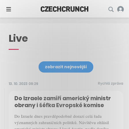
Live
zobrazit nejnovější
Rychlá zpráva
13. 10. 2023 09:29
Do Izraele zamíří americký ministr
obrany i šéfka Evropské komise
Do Izraele dnes pravděpodobně dorazí celá řada
významných zahraničních politiků. Návštěvu ohlásil
americký ministr obrany Lloyd Austin, podle deníku