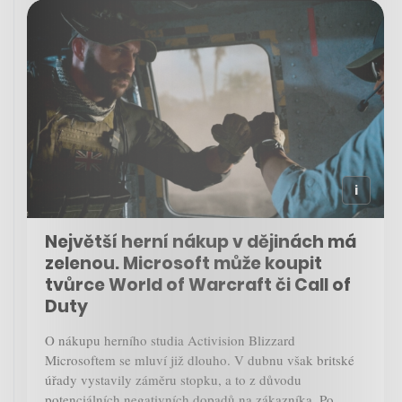
Největší herní nákup v dějinách má
zelenou. Microsoft může koupit
tvůrce World of Warcraft či Call of
Duty
O nákupu herního studia Activision Blizzard
Microsoftem se mluví již dlouho. V dubnu však britské
úřady vystavily záměru stopku, a to z důvodu
potenciálních negativních dopadů na zákazníka. Po