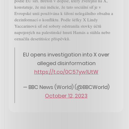
podle EU šíří. Breton v dopise, který zveřejnil na X,
konstatuje, že má indicie, že tato sociální síť je v
Evropské unii používána k šíření nelegálního obsahu a
dezinformací o konfliktu. Podle šéfky X Lindy
Yaccarinová síť od soboty odstranila stovky účtů
napojených na palestinské hnutí Hamás a stáhla nebo
označila desetitisíce příspěvků.
EU opens investigation into X over
alleged disinformation
https://t.co/0C57yw1UtW
— BBC News (World) (@BBCWorld)
October 12, 2023