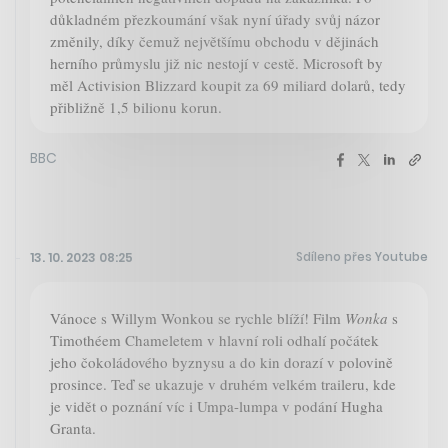
důkladném přezkoumání však nyní úřady svůj názor
změnily, díky čemuž největšímu obchodu v dějinách
herního průmyslu již nic nestojí v cestě. Microsoft by
měl Activision Blizzard koupit za 69 miliard dolarů, tedy
přibližně 1,5 bilionu korun.
BBC
Sdíleno přes Youtube
13. 10. 2023 08:25
Vánoce s Willym Wonkou se rychle blíží! Film
Wonka
s
Timothéem Chameletem v hlavní roli odhalí počátek
jeho čokoládového byznysu a do kin dorazí v polovině
prosince. Teď se ukazuje v druhém velkém traileru, kde
je vidět o poznání víc i Umpa-lumpa v podání Hugha
Granta.