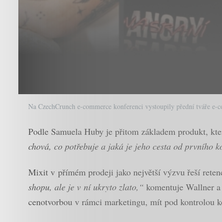
Na CzechCrunch e-commerce konferenci vystoupily přední tváře e-
Podle Samuela Huby je přitom základem produkt, kter
chová, co potřebuje a jaká je jeho cesta od prvního 
Mixit v přímém prodeji jako největší výzvu řeší reten
shopu, ale je v ní ukryto zlato,“
komentuje Wallner a j
cenotvorbou v rámci marketingu, mít pod kontrolou ko