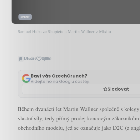
EVENT
Samuel Huba ze Shoptetu a Martin Wallner z Mixitu
Uložit
0
0
Zobrazit
komentáře
Baví vás CzechCrunch?
Vídejte ho na Googlu častěji.
Sledovat
Během dvanácti let Martin Wallner společně s kolegy
vlastní síly, tedy přímý prodej koncovým zákazníkům, 
obchodního modelu, jež se označuje jako D2C (z an