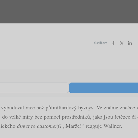
Sdílet
 vybudoval více než půlmiliardový byznys. Ve známé značce v
do velké míry bez pomoci prostředníků, jako jsou řetězce či da
glického
direct to customer
)? „Marže!“ reaguje Wallner.