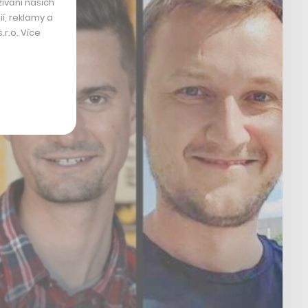
ívání našich
í, reklamy a
r.o. Více