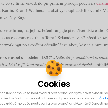
w, co se firmě osvědčilo při přímém prodeji, podělí na
dalším
ts Karlín. Kromě Wallnera na akci vystoupí také lihovarník M
ní značky Buga.
u vede firmu, na jejímž řešení funguje přes třicet tisíc e-sh
tuace na e-commerce trhu a Tomáš Szkandera z K2 předá know-
 networkingu po skončení oficiální části akce, kdy se s nimi 
 výrobce uspěl s modelem D2C?
„Důležitá je unikátnost produk
zit s D2C v již konkurenčním trhu je extrémně drahé,“
přibliž
u má pak příjmy mezi online a offline kanály rozdělené v pom
Cookies
ies ukládáme vaše nastavení a preferencí, analýze návštěvnosti naš
středkování funkcí sociálních médií a k personalizaci obsahu …
Číst 
ies ukládáme vaše nastavení a preferencí, analýze návštěvnosti naš