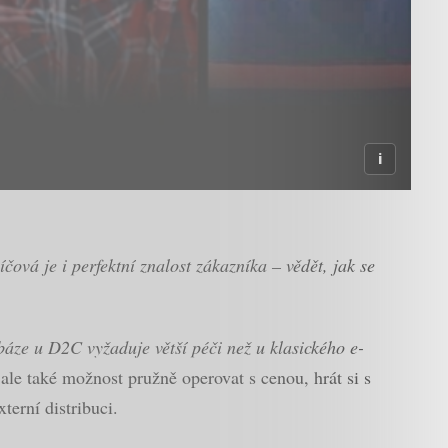
íčová je i perfektní znalost zákazníka – vědět, jak se
áze u D2C vyžaduje větší péči než u klasického e-
le také možnost pružně operovat s cenou, hrát si s
erní distribuci.