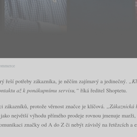
commerce
ý řeší potřeby zákazníka, je něčím zajímavý a jedinečný.
„Kl
kontaktu až k ponákupnímu servisu,“
říká ředitel Shoptetu.
ci zákazníků, protože věrnost značce je klíčová.
„Zákaznická b
ako největší výhodu přímého prodeje rovnou jmenuje marži, a
munikaci značky od A do Z či nebýt závislý na řetězcích a ext