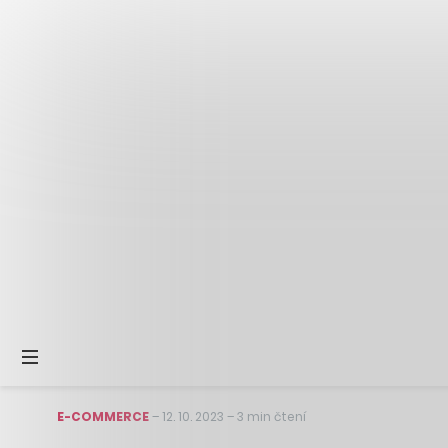
E-COMMERCE
–
12. 10. 2023
–
3 min čtení