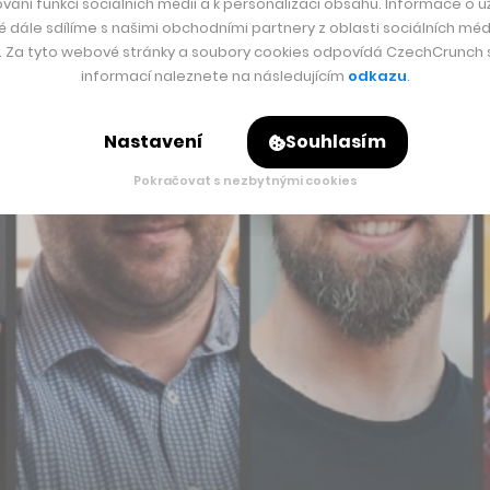
vání funkcí sociálních médií a k personalizaci obsahu. Informace o už
é dále sdílíme s našimi obchodními partnery z oblasti sociálních médi
y. Za tyto webové stránky a soubory cookies odpovídá CzechCrunch s.
informací naleznete na následujícím
odkazu
.
Nastavení
Souhlasím
Pokračovat s nezbytnými cookies