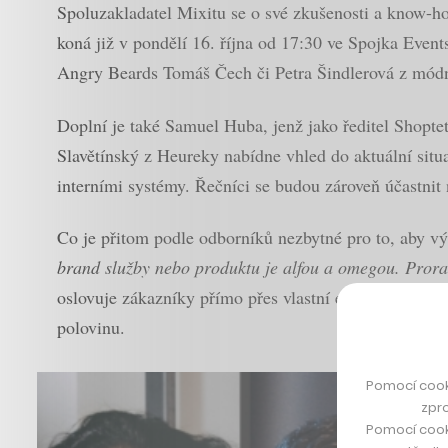
Spoluzakladatel Mixitu se o své zkušenosti a know-ho
koná již v pondělí 16. října od 17:30 ve Spojka Even
Angry Beards Tomáš Čech či Petra Šindlerová z mód
Doplní je také Samuel Huba, jenž jako ředitel Shoptet
Slavětínský z Heureky nabídne vhled do aktuální si
interními systémy. Řečníci se budou zároveň účastnit
Co je přitom podle odborníků nezbytné pro to, aby
brand služby nebo produktu je alfou a omegou. Prora
oslovuje zákazníky přímo přes vlastní e-shop. V Česk
polovinu.
Pomocí cook
zpro
Pomocí cook