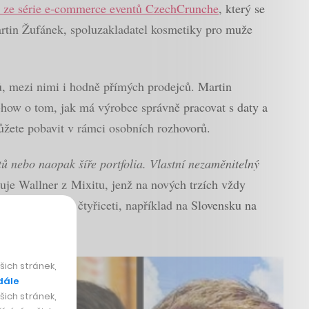
 ze série e-commerce eventů CzechCrunche
, který se
artin Žufánek, spoluzakladatel kosmetiky pro muže
opů, mezi nimi i hodně přímých prodejců. Martin
how o tom, jak má výrobce správně pracovat s daty a
můžete pobavit v rámci osobních rozhovorů.
tů nebo naopak šíře portfolia. Vlastní nezaměnitelný
uje Wallner z Mixitu, jenž na nových trzích vždy
ěru šedesát ku čtyřiceti, například na Slovensku na
ich stránek,
dále
ich stránek,