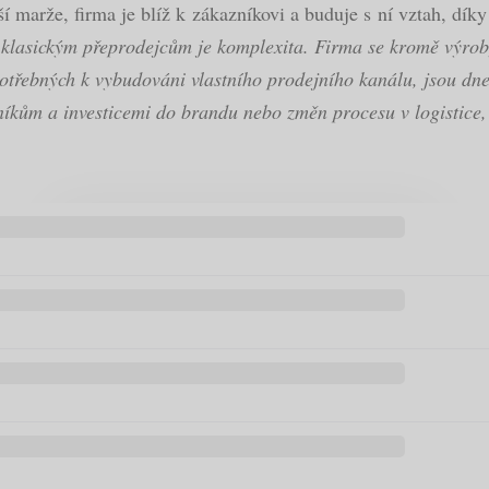
í marže, firma je blíž k zákazníkovi a buduje s ní vztah, dík
klasickým přeprodejcům je komplexita. Firma se kromě výroby
otřebných k vybudováni vlastního prodejního kanálu, jsou dnes
níkům a investicemi do brandu nebo změn procesu v logistice