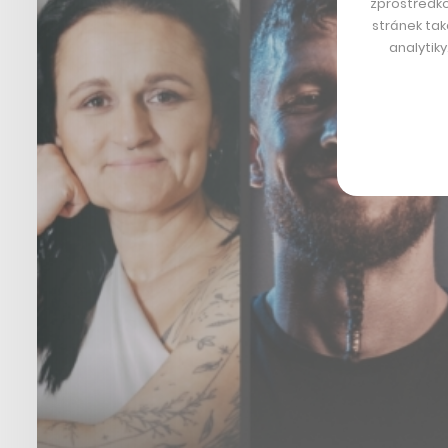
zprostředko
stránek tak
analytik