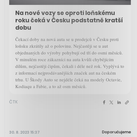
Na nové vozy se oproti loňskému
roku čeká v Česku podstatně kratší
dobu
Čekací doby na nová auta se u prodejců v Česku proti
loňsku zkrátily až o polovinu. Nejčastěji se u aut
objednaných do výroby pohybují od tří do osmi měsíců.
V minulém roce zákazníci na auta kvůli chybějícím
dílům, nejčastěji čipům, čekali i déle než rok. Vyplývá to
z informací nejprodávanějších značek aut na českém
trhu. U Škody Auto se nejdéle čeká na modely Octavie,
Kodiaqu a Fabie, a to až osm měsíců.
ČTK
Doporučujeme
30. 8. 2023 15:37