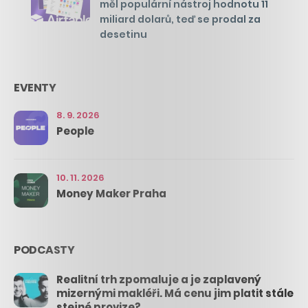
měl populární nástroj hodnotu 11
miliard dolarů, teď se prodal za
desetinu
EVENTY
8. 9. 2026
People
10. 11. 2026
Money Maker Praha
PODCASTY
Realitní trh zpomaluje a je zaplavený
mizernými makléři. Má cenu jim platit stále
stejné provize?