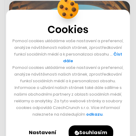
Cookies
Pomocí cookies ukládáme vaše nastavení a preferencí,
analýze návštěvnosti našich stránek, zprostředkování
funkcí sociálních médií a k personalizaci obsahu …
Číst
dále
Pomocí cookies ukládáme vaše nastavení a preferencí,
analýze návštěvnosti našich stránek, zprostředkování
funkcí sociálních médií a k personalizaci obsahu.
Londýn zavedl poplatek za vjezd
Informace o užívání našich stránek také dále sdílíme s
starých aut do celého města. V
našimi obchodními partnery z oblasti sociálních médií,
Praze zatím nic takového nehrozí
reklamy a analytiky. Za tyto webové stránky a soubory
cookies odpovídá CzechCrunch s.r.o. Více informací
naleznete na následujícím
odkazu
.
VOJTĚCH SEDLÁČEK
Nastavení
Souhlasím