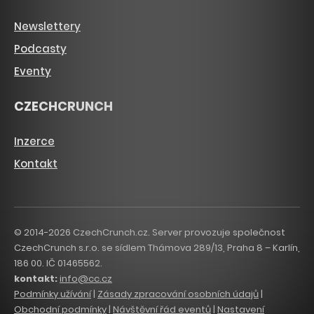
Newslettery
Podcasty
Eventy
CZECHCRUNCH
Inzerce
Kontakt
© 2014-2026 CzechCrunch.cz. Server provozuje společnost
CzechCrunch s.r.o. se sídlem Thámova 289/13, Praha 8 – Karlín,
186 00. IČ 01465562.
kontakt:
info@cc.cz
Podmínky užívání
|
Zásady zpracování osobních údajů
|
Obchodní podmínky
|
Návštěvní řád eventů
|
Nastavení