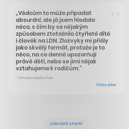
„Vědcům to může připadat
absurdní, ale já jsem hledala
něco, s čím by se nějakým
způsobem ztotožnilo čtyřleté dítě
i člověk na LDN. Zlozvyky mi přišly
jako skvělý formát, protože je to
něco, na co denně upozorňují
právě děti, nebo se jimi nějak
vztahujeme k rodičům.“
- Výtvarnice Kateřina Šedá
Čtěte dále
zobrazit starší