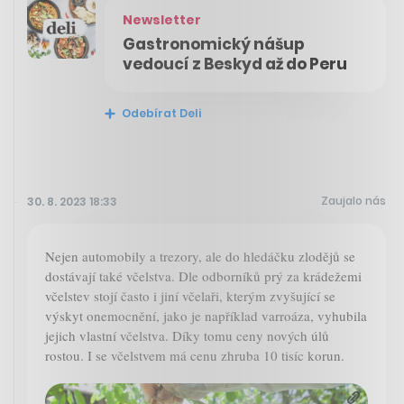
Newsletter
Gastronomický nášup
vedoucí z Beskyd až do Peru
Odebírat Deli
Zaujalo nás
30. 8. 2023 18:33
Nejen automobily a trezory, ale do hledáčku zlodějů se
dostávají také včelstva. Dle odborníků prý za krádežemi
včelstev stojí často i jiní včelaři, kterým zvyšující se
výskyt onemocnění, jako je například varroáza, vyhubila
jejich vlastní včelstva. Díky tomu ceny nových úlů
rostou. I se včelstvem má cenu zhruba 10 tisíc korun.