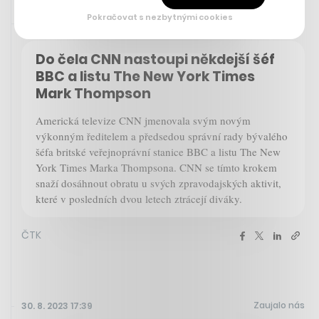
Pokračovat s nezbytnými cookies
Rychlá zpráva
30. 8. 2023 18:06
Do čela CNN nastoupi někdejší šéf
BBC a listu The New York Times
Mark Thompson
Americká televize CNN jmenovala svým novým
výkonným ředitelem a předsedou správní rady bývalého
šéfa britské veřejnoprávní stanice BBC a listu The New
York Times Marka Thompsona. CNN se tímto krokem
snaží dosáhnout obratu u svých zpravodajských aktivit,
které v posledních dvou letech ztrácejí diváky.
ČTK
Zaujalo nás
30. 8. 2023 17:39