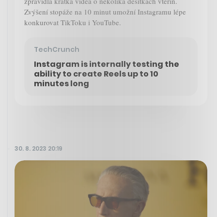
zpravidla krátká videa o několika desítkách vteřin.
Zvýšení stopáže na 10 minut umožní Instagramu lépe
konkurovat TikToku i YouTube.
TechCrunch
Instagram is internally testing the
ability to create Reels up to 10
minutes long
30. 8. 2023 20:19