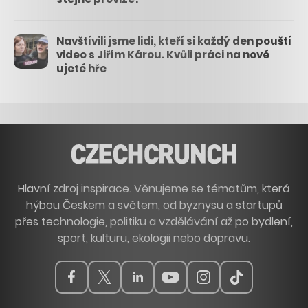
Navštívili jsme lidi, kteří si každý den pouští
video s Jiřím Károu. Kvůli práci na nové
ujeté hře
Hlavní zdroj inspirace. Věnujeme se tématům, která
hýbou Českem a světem, od byznysu a startupů
přes technologie, politiku a vzdělávání až po bydlení,
sport, kulturu, ekologii nebo dopravu.