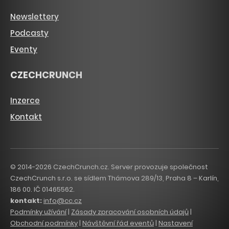
Newslettery
Podcasty
Eventy
CZECHCRUNCH
Inzerce
Kontakt
© 2014-2026 CzechCrunch.cz. Server provozuje společnost
CzechCrunch s.r.o. se sídlem Thámova 289/13, Praha 8 – Karlín,
186 00. IČ 01465562.
kontakt:
info@cc.cz
Podmínky užívání
|
Zásady zpracování osobních údajů
|
Obchodní podmínky
|
Návštěvní řád eventů
|
Nastavení