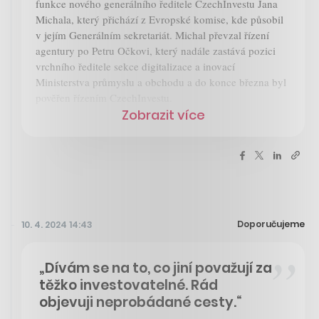
funkce nového generálního ředitele CzechInvestu Jana
Michala, který přichází z Evropské komise, kde působil
v jejím Generálním sekretariát. Michal převzal řízení
agentury po Petru Očkovi, který nadále zastává pozici
vrchního ředitele sekce digitalizace a inovací
Ministerstva průmyslu a obchodu a do konce března byl
pověřen řízením CzechInvestu.
Zobrazit více
Doporučujeme
10. 4. 2024 14:43
„Dívám se na to, co jiní považují za
těžko investovatelné. Rád
objevuji neprobádané cesty.“