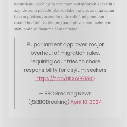
kontrolami i rychlejším vracením neúspěšných žadatelů o
azyl do zemí původu. Zavádí také princip, že migračním
tlakem přetíženým zemím unie solidárně pomohou
ostatní buď tím, že část migrantů převezmou, nebo tyto
státy podpoří finančně či materiálně.
EU parliament approves major
overhaul of migration rules,
requiring countries to share
responsibility for asylum seekers
https://t.co/fiKXcG7R9Q
— BBC Breaking News
(@BBCBreaking)
April 10, 2024