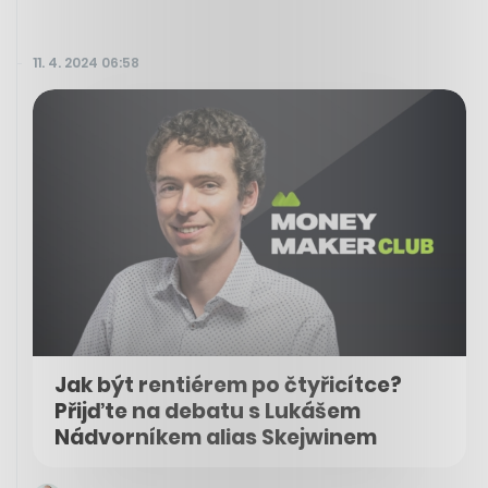
11. 4. 2024 06:58
Jak být rentiérem po čtyřicítce?
Přijďte na debatu s Lukášem
Nádvorníkem alias Skejwinem