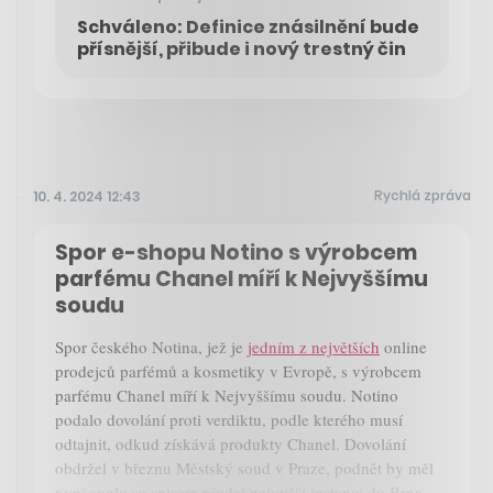
Schváleno: Definice znásilnění bude
přísnější, přibude i nový trestný čin
Rychlá zpráva
10. 4. 2024 12:43
Spor e-shopu Notino s výrobcem
parfému Chanel míří k Nejvyššímu
soudu
Spor českého Notina, jež je
jedním z největších
online
prodejců parfémů a kosmetiky v Evropě, s výrobcem
parfému Chanel míří k Nejvyššímu soudu. Notino
podalo dovolání proti verdiktu, podle kterého musí
odtajnit, odkud získává produkty Chanel. Dovolání
obdržel v březnu Městský soud v Praze, podnět by měl
nyní spolu se spisem předat nejvyšší instanci do Brna.