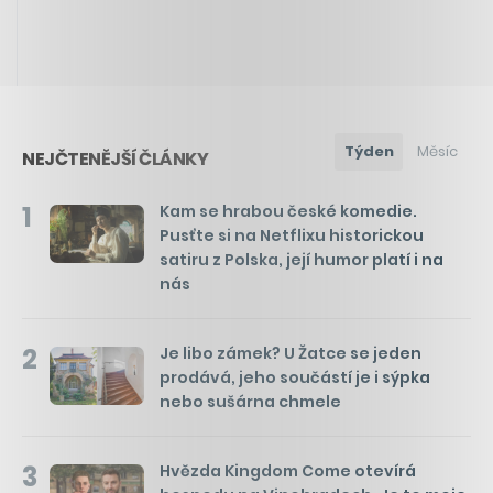
Týden
Měsíc
NEJČTENĚJŠÍ ČLÁNKY
1
Kam se hrabou české komedie.
Pusťte si na Netflixu historickou
satiru z Polska, její humor platí i na
nás
2
Je libo zámek? U Žatce se jeden
prodává, jeho součástí je i sýpka
nebo sušárna chmele
3
Hvězda Kingdom Come otevírá