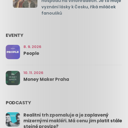
hospodu na Vinohradech. Je to moje
vyznání lásky k Česku, říká miláček
fanoušků
EVENTY
8. 9. 2026
People
10. 11. 2026
Money Maker Praha
PODCASTY
Realitní trh zpomaluje a je zaplavený
mizernými makléři. Má cenu jim platit stále
stejné provize?