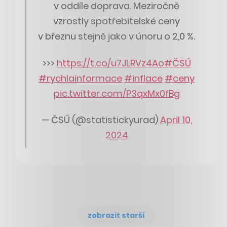
v oddíle doprava. Meziročně
vzrostly spotřebitelské ceny
v březnu stejně jako v únoru o 2,0 %.
>>>
https://t.co/u7JLRVz4Ao
#ČSÚ
#rychlainformace
#inflace
#ceny
pic.twitter.com/P3qxMx0fBg
— ČSÚ (@statistickyurad)
April 10,
2024
zobrazit starší