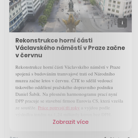
Rekonstrukce horní části
Václavského náměstí v Praze začne
v červnu
Rekonstrukce horní části Václavského náměstí v Praze
spojená s budováním tramvajové trati od Národního
muzea začne letos v červnu.
ČTK
to sdělil vedoucí
tiskového oddělení pražského dopravního podniku
Daniel Šabík. Na přesném harmonogramu prací nyní
DPP pracuje se stavební firmou Eurovia CS, která vzešla
ze soutěže.
Práce potrvají tři roky
a vyjdou podle
výsledku tendru na 1,24 miliardy korun bez DPH.
Zobrazit více