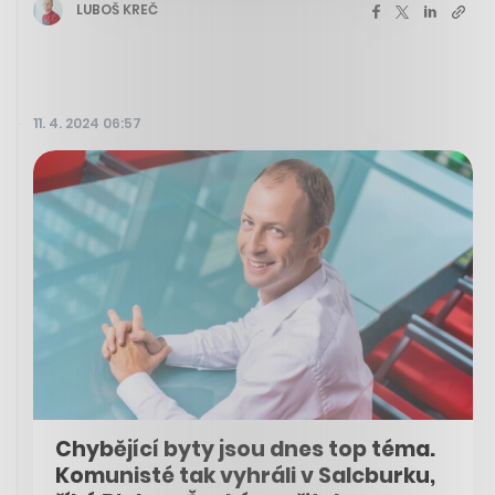
LUBOŠ KREČ
11. 4. 2024 06:57
Chybějící byty jsou dnes top téma.
Komunisté tak vyhráli v Salcburku,