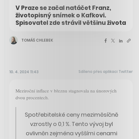
V Praze se začal natáčet Franz,
životopisný snímek o Kafkovi.
Spisovatel zde strávil většinu života
TOMÁŠ CHLEBEK
Sdíleno přes aplikaci Twitter
10. 4. 2024 11:43
Meziroční inflace v březnu stagnovala na únorových
dvou procentech.
Spotřebitelské ceny meziměsíčně
vzrostly o 0,1 %. Tento vývoj byl
ovlivněn zejména vyššími cenami