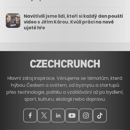
Navštívili jsme lidi, kteří si každý den pouští
video s Jiřím Károu. Kvůli práci na nové
ujeté hře
Hlavní zdroj inspirace. Věnujeme se tématům, která
hýbou Českem a světem, od byznysu a startupů
přes technologie, politiku a vzdělávání až po bydlení,
sport, kulturu, ekologii nebo dopravu.