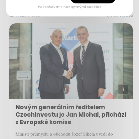
Pokračovat s nezbytnými cookies
Rychlá zpráva
10. 4. 2024 15:43
Novým generálním ředitelem
CzechInvestu je Jan Michal, přichází
z Evropské komise
Ministr průmyslu a obchodu Jozef Síkela uvedl do