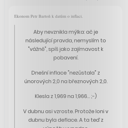
Ekonom Petr Bartoň k datům o inflaci.
Aby nevznikla mýlka: ač je
následující pravda, nemyslím to
"vážně", spíš jako zajímavost k
pobavení.
Dnešní inflace "nezůstala" z
únorových 2,0 na březnových 2,0.
Klesla z 1,969 na 1,966… ;-)
V dubnu asi vzroste. Protože loni v
dubnu byla deflace. A ta teď z