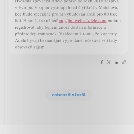
Hvězdná zpěvačka Adele poprvé od roku 2016 zazpívá
v Evropě. V srpnu vystoupí hned čtyřikrát v Mnichově,
kde bude speciálně pro ni vybudován areál pro 80 tisíc
lidí. Fanoušci se už teď
na jejím webu Adele.com
mohou
registrovat, aby během února dostali informace o
předprodeji vstupenek. Vzhledem k tomu, že koncerty
Adele bývají beznadějně vyprodané, očekává se i tady
obrovský zájem.
zobrazit starší