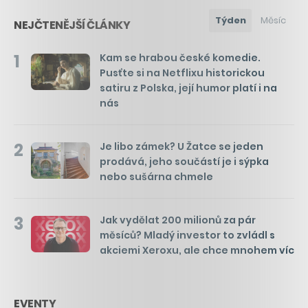
Týden
Měsíc
NEJČTENĚJŠÍ ČLÁNKY
1
Kam se hrabou české komedie.
Pusťte si na Netflixu historickou
satiru z Polska, její humor platí i na
nás
2
Je libo zámek? U Žatce se jeden
prodává, jeho součástí je i sýpka
nebo sušárna chmele
3
Jak vydělat 200 milionů za pár
měsíců? Mladý investor to zvládl s
akciemi Xeroxu, ale chce mnohem víc
EVENTY