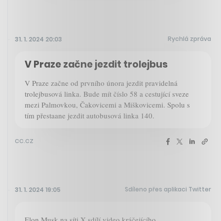
Rychlá zpráva
31. 1. 2024 20:03
V Praze začne jezdit trolejbus
V Praze začne od prvního února jezdit pravidelná
trolejbusová linka. Bude mít číslo 58 a cestující sveze
mezi Palmovkou, Čakovicemi a Miškovicemi. Spolu s
tím přestaane jezdit autobusová linka 140.
cc.cz
Sdíleno přes aplikaci Twitter
31. 1. 2024 19:05
Elon Musk na síti X sdílí video kráčejícího