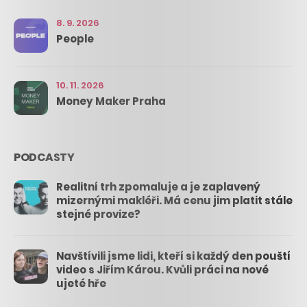
8. 9. 2026
People
10. 11. 2026
Money Maker Praha
PODCASTY
Realitní trh zpomaluje a je zaplavený
mizernými makléři. Má cenu jim platit stále
stejné provize?
Navštívili jsme lidi, kteří si každý den pouští
video s Jiřím Károu. Kvůli práci na nové
ujeté hře