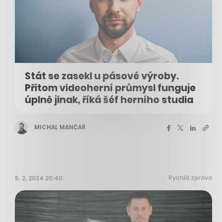
Stát se zasekl u pásové výroby.
Přitom videoherní průmysl funguje
úplně jinak, říká šéf herního studia
MICHAL MANČAŘ
Rychlá zpráva
5. 2. 2024 20:40