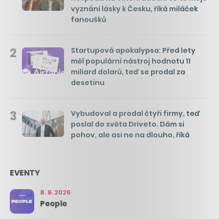
vyznání lásky k Česku, říká miláček
fanoušků
2
Startupová apokalypsa: Před lety
měl populární nástroj hodnotu 11
miliard dolarů, teď se prodal za
desetinu
3
Vybudoval a prodal čtyři firmy, teď
poslal do světa Driveto. Dám si
pohov, ale asi ne na dlouho, říká
EVENTY
8. 9. 2026
People