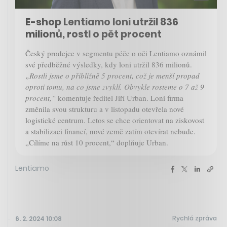
E-shop Lentiamo loni utržil 836
milionů, rostl o pět procent
Český prodejce v segmentu péče o oči Lentiamo oznámil
své předběžné výsledky, kdy loni utržil 836 milionů.
„Rostli jsme o přibližně 5 procent, což je menší propad
oproti tomu, na co jsme zvyklí. Obvykle rosteme o 7 až 9
procent,“
komentuje ředitel Jiří Urban. Loni firma
změnila svou strukturu a v listopadu otevřela nové
logistické centrum. Letos se chce orientovat na ziskovost
a stabilizaci financí, nové země zatím otevírat nebude.
„Cílíme na růst 10 procent,“ doplňuje Urban.
Lentiamo
Rychlá zpráva
6. 2. 2024 10:08