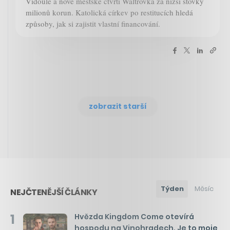
Vidoule a nové městské čtvrti Waltrovka za nižší stovky
milionů korun. Katolická církev po restitucích hledá
způsoby, jak si zajistit vlastní financování.
zobrazit starší
Týden
Měsíc
NEJČTENĚJŠÍ ČLÁNKY
1
Hvězda Kingdom Come otevírá
hospodu na Vinohradech. Je to moje