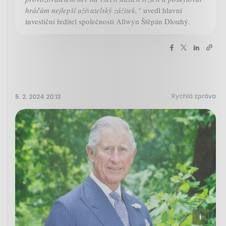
hráčům nejlepší uživatelský zážitek,“
uvedl hlavní
investiční ředitel společnosti Allwyn Štěpán Dlouhý.
Rychlá zpráva
5. 2. 2024 20:13