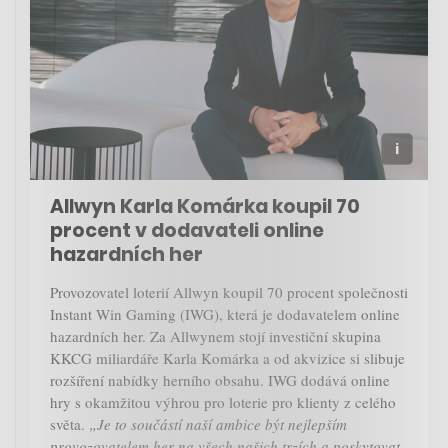
Allwyn Karla Komárka koupil 70
procent v dodavateli online
hazardních her
Provozovatel loterií Allwyn koupil 70 procent společnosti
Instant Win Gaming (IWG), která je dodavatelem online
hazardních her. Za Allwynem stojí investiční skupina
KKCG miliardáře Karla Komárka a od akvizice si slibuje
rozšíření nabídky herního obsahu. IWG dodává online
hry s okamžitou výhrou pro loterie pro klienty z celého
světa.
„Je to součástí naší ambice být nejlepším
provozovatelem her na všech našich trzích a poskytovat