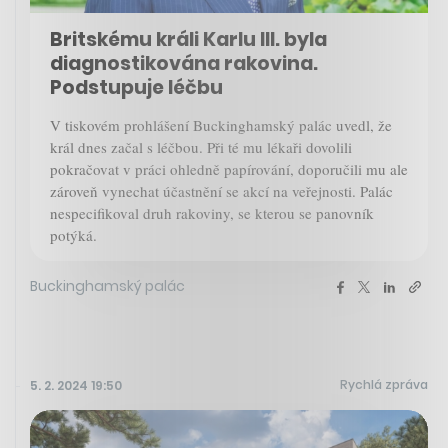
Britskému králi Karlu III. byla
diagnostikována rakovina.
Podstupuje léčbu
V tiskovém prohlášení Buckinghamský palác uvedl, že
král dnes začal s léčbou. Při té mu lékaři dovolili
pokračovat v práci ohledně papírování, doporučili mu ale
zároveň vynechat účastnění se akcí na veřejnosti. Palác
nespecifikoval druh rakoviny, se kterou se panovník
potýká.
Buckinghamský palác
Rychlá zpráva
5. 2. 2024 19:50