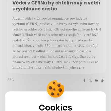
Vědci v CERNu by chtěli nový a větší
urychlovač částic
Jaderní vědci z Evropské organizace pro jaderný
výzkum (CERN) představili návrhy na výstavbu nového,
většího urychlovače částic. Obvod nového zařízení by byl
téměř 3,5krát větší než u toho už existujícího, které leží
nedaleko Ženevy. Jen jeho výstavba by přišla na 12
miliard liber, zhruba 350 miliard korun, a vědci doufají,
že by přispěl k odhalení dosud neznámých částic a
přinesl revoluci v chápání současné fyziky. Stavbu by
financovaly členské státy CERN, mezi něž patří i Česko,
kritikům návrhu se nelíbí především jeho cena
BBC
Cookies
Zaujalo nás
6. 2. 2024 07:14