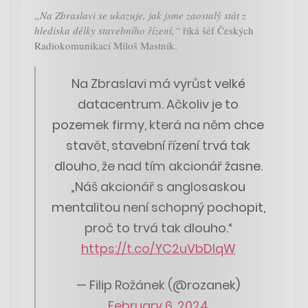
„Na Zbraslavi se ukazuje, jak jsme zaostalý stát z
hlediska délky stavebního řízení,“
říká šéf Českých
Radiokomunikací Miloš Mastník.
Na Zbraslavi má vyrůst velké
datacentrum. Ačkoliv je to
pozemek firmy, která na něm chce
stavět, stavební řízení trvá tak
dlouho, že nad tím akcionář žasne.
„Náš akcionář s anglosaskou
mentalitou není schopný pochopit,
proč to trvá tak dlouho.“
https://t.co/YC2uVbDlqW
— Filip Rožánek (@rozanek)
February 6, 2024