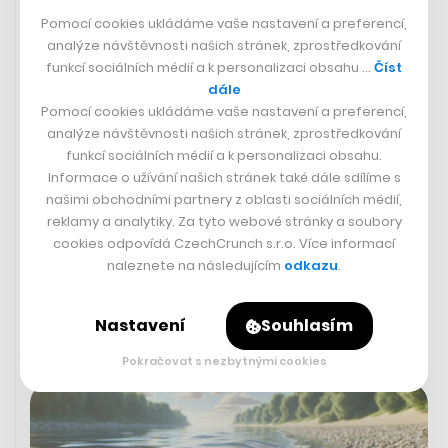
Pomocí cookies ukládáme vaše nastavení a preferencí,
Světový fond na ochranu přírody představil nová
analýze návštěvnosti našich stránek, zprostředkování
doporučení, jak se ve střední Evropě zdravě stravovat a
funkcí sociálních médií a k personalizaci obsahu …
Číst
příliš u toho nezatěžovat přírodu.
dále
Pomocí cookies ukládáme vaše nastavení a preferencí,
analýze návštěvnosti našich stránek, zprostředkování
ČT24
funkcí sociálních médií a k personalizaci obsahu.
Lidé by měli jíst udržitelněji, radí
Informace o užívání našich stránek také dále sdílíme s
Světový fond na ochranu přírody.
našimi obchodními partnery z oblasti sociálních médií,
Přinesl návod na jídelníček pro 21.
reklamy a analytiky. Za tyto webové stránky a soubory
století
cookies odpovídá CzechCrunch s.r.o. Více informací
naleznete na následujícím
odkazu
.
Nastavení
Souhlasím
6. 2. 2024 07:12
Pokračovat s nezbytnými cookies