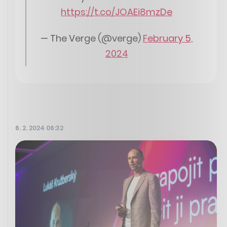
https://t.co/JOAEi8mzDe
— The Verge (@verge)
February 5,
2024
6. 2. 2024 06:32