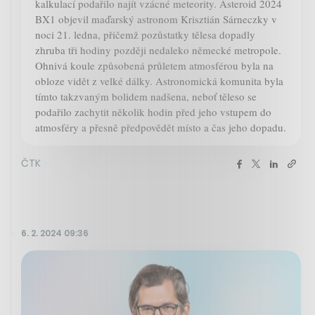
kalkulací podařilo najít vzácné meteority. Asteroid 2024
BX1 objevil maďarský astronom Krisztián Sárneczky v
noci 21. ledna, přičemž pozůstatky tělesa dopadly
zhruba tři hodiny později nedaleko německé metropole.
Ohnivá koule způsobená průletem atmosférou byla na
obloze vidět z velké dálky. Astronomická komunita byla
tímto takzvaným bolidem nadšena, neboť těleso se
podařilo zachytit několik hodin před jeho vstupem do
atmosféry a přesně předpovědět místo a čas jeho dopadu.
ČTK
6. 2. 2024 09:36