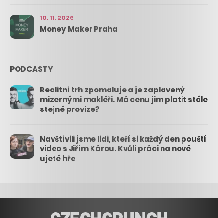
10. 11. 2026
Money Maker Praha
PODCASTY
Realitní trh zpomaluje a je zaplavený
mizernými makléři. Má cenu jim platit stále
stejné provize?
Navštívili jsme lidi, kteří si každý den pouští
video s Jiřím Károu. Kvůli práci na nové
ujeté hře