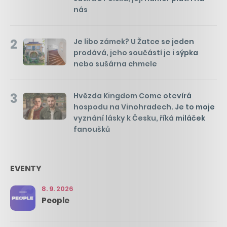
nás
2
Je libo zámek? U Žatce se jeden
prodává, jeho součástí je i sýpka
nebo sušárna chmele
3
Hvězda Kingdom Come otevírá
hospodu na Vinohradech. Je to moje
vyznání lásky k Česku, říká miláček
fanoušků
EVENTY
8. 9. 2026
People