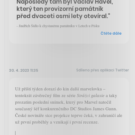
Naposledy tam byl Václav Havel,
který ten provizorní památník
před dvaceti osmi lety otevíral.“
- Jindřich Šídlo k chystanému památníku v Letech u Písku
Čtěte dále
Sdíleno přes aplikaci Twitter
30. 4. 2023 11:35
Už příští týden dorazí do kin další marvelovka –
tentokrát závěrečný film ze série
Strážci galaxie
a taky
prozatím poslední snímek, který pro Marvel natočil
současný šéf konkurenčního DC Studios James Gunn.
České novináře sice projekce teprve čeká, v zahraničí ale
už první proběhly a vznikají i první recenze.