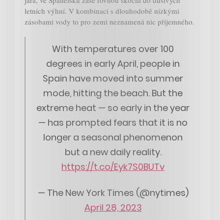
jara, ve Španělsku zase rovnou skočili do dusivých
letních výhní. V kombinaci s dlouhodobě nízkými
zásobami vody to pro zemi neznamená nic příjemného.
With temperatures over 100
degrees in early April, people in
Spain have moved into summer
mode, hitting the beach. But the
extreme heat — so early in the year
— has prompted fears that it is no
longer a seasonal phenomenon
but a new daily reality.
https://t.co/Eyk7S0BUTv
— The New York Times (@nytimes)
April 28, 2023