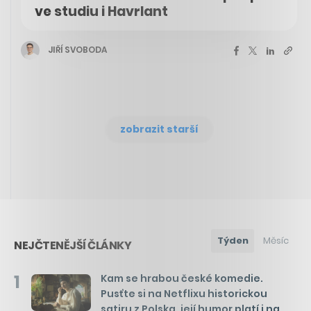
ve studiu i Havrlant
JIŘÍ SVOBODA
zobrazit starší
Týden
Měsíc
NEJČTENĚJŠÍ ČLÁNKY
1
Kam se hrabou české komedie.
Pusťte si na Netflixu historickou
satiru z Polska, její humor platí i na