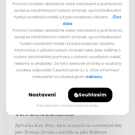
Pomocí cookies ukládáme vaše nastavení a preferencí,
euthanised
analýze návštěvnosti našich stránek, zprostředkování
her.
https://t.co/fPhRxsuolK
funkcí sociálních médií a k personalizaci obsahu …
Číst
dále
— AFP News Agency (@AFP)
April 29,
Pomocí cookies ukládáme vaše nastavení a preferencí,
analýze návštěvnosti našich stránek, zprostředkování
2023
funkcí sociálních médií a k personalizaci obsahu.
Informace o užívání našich stránek také dále sdílíme s
našimi obchodními partnery z oblasti sociálních médií,
reklamy a analytiky. Za tyto webové stránky a soubory
cookies odpovídá CzechCrunch s.r.o. Více informací
naleznete na následujícím
odkazu
.
Rychlá zpráva
29. 4. 2023 20:16
Nastavení
Souhlasím
Katy Perry versus Katie Perry.
Známá zpěvačka prohrála soud o
Pokračovat s nezbytnými cookies
ochrannou známku
Zpěvačka Katy Perry, která se proslavila rozvernými hity
jako
Teenage Dream
a narodila se jako Katheryn