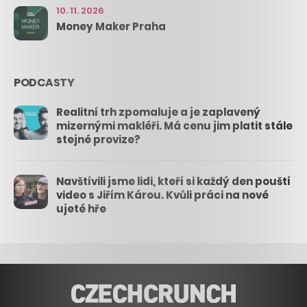
10. 11. 2026
Money Maker Praha
PODCASTY
Realitní trh zpomaluje a je zaplavený
mizernými makléři. Má cenu jim platit stále
stejné provize?
Navštívili jsme lidi, kteří si každý den pouští
video s Jiřím Károu. Kvůli práci na nové
ujeté hře