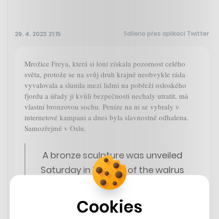
Sdíleno přes aplikaci Twitter
29. 4. 2023 21:15
Mrožice Freya, která si loni získala pozornost celého
světa, protože se na svůj druh krajně neobvykle ráda
vyvalovala a slunila mezi lidmi na pobřeží osloského
fjordu a úřady ji kvůli bezpečnosti nechaly utratit, má
vlastní bronzovou sochu. Peníze na ni se vybraly v
internetové kampani a dnes byla slavnostně odhalena.
Samozřejmě v Oslu.
A bronze sculpture was unveiled
Saturday in Norway of the walrus
Freya who gained global attention
last summer after playfully basking
Cookies
in the Oslo fjord until officials