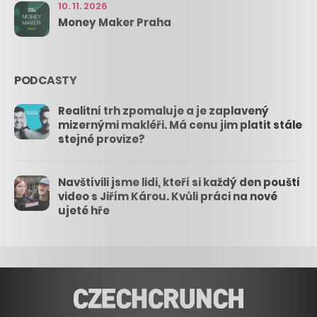
10. 11. 2026
Money Maker Praha
PODCASTY
Realitní trh zpomaluje a je zaplavený
mizernými makléři. Má cenu jim platit stále
stejné provize?
Navštívili jsme lidi, kteří si každý den pouští
video s Jiřím Károu. Kvůli práci na nové
ujeté hře