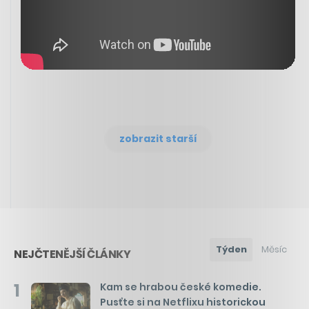
zobrazit starší
Týden
Měsíc
NEJČTENĚJŠÍ ČLÁNKY
1
Kam se hrabou české komedie.
Pusťte si na Netflixu historickou