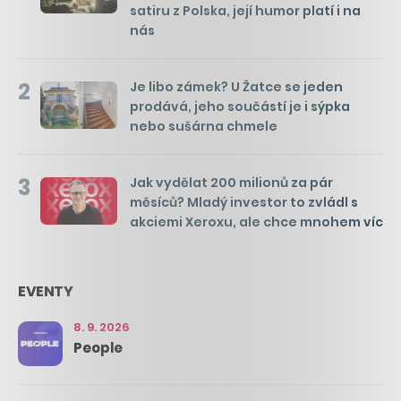
satiru z Polska, její humor platí i na
nás
2
Je libo zámek? U Žatce se jeden
prodává, jeho součástí je i sýpka
nebo sušárna chmele
3
Jak vydělat 200 milionů za pár
měsíců? Mladý investor to zvládl s
akciemi Xeroxu, ale chce mnohem víc
EVENTY
8. 9. 2026
People