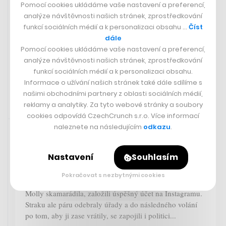
Pomocí cookies ukládáme vaše nastavení a preferencí,
Naproti Štvanické lávce zakotvila
analýze návštěvnosti našich stránek, zprostředkování
nová Holka. Vyrazit za ní můžete na
funkcí sociálních médií a k personalizaci obsahu …
Číst
skvělé jídlo i tankové Dalešice
dále
Pomocí cookies ukládáme vaše nastavení a preferencí,
analýze návštěvnosti našich stránek, zprostředkování
SÁRA GOLDBERGEROVÁ
funkcí sociálních médií a k personalizaci obsahu.
Informace o užívání našich stránek také dále sdílíme s
našimi obchodními partnery z oblasti sociálních médií,
reklamy a analytiky. Za tyto webové stránky a soubory
cookies odpovídá CzechCrunch s.r.o. Více informací
Sdíleno přes aplikaci Twitter
28. 3. 2024 09:13
naleznete na následujícím
odkazu
.
Vraťte Molly domů! V Austrálii se rozhořela nebývalá
Nastavení
Souhlasím
debata a v jejím centru je straka Molly. Tu jako ptáče
zachránili lidé, kteří z ní udělali svého domácího
Pokračovat s nezbytnými cookies
mazlíčka, a dokonce jí a svému psovi, se kterým se
Molly skamarádila, založili úspěšný účet na Instagramu.
Straku ale páru odebraly úřady a do následného volání
po tom, aby ji zase vrátily, se zapojili i politici...