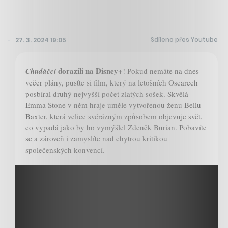
Sdíleno přes Youtube
27. 3. 2024 19:05
dorazili na Disney+
Chudáčci
! Pokud nemáte na dnes
večer plány, pusťte si film, který na letošních Oscarech
posbíral druhý nejvyšší počet zlatých sošek. Skvělá
Emma Stone v něm hraje uměle vytvořenou ženu Bellu
Baxter, která velice svérázným způsobem objevuje svět,
co vypadá jako by ho vymýšlel Zdeněk Burian. Pobavíte
se a zároveň i zamyslíte nad chytrou kritikou
společenských konvencí.