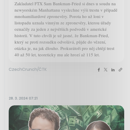
Zakladatel FTX Sam Bankman-Fried si dnes u soudu na
newyorském Manhattanu vyslechne výši trestu v případě
mnohamiliardové zpronevěry. Porota ho už loni v
listopadu uznala vinným ze zpronevěry, kterou úřady
označily za jeden z největších podvodů v americké
historii. V tuto chvíli je už jasné, že Bankman-Fried,
který se proti rozsudku odvolává, půjde do vězení,
otázka je, na jak dlouho. Prokurátoři pro něj chtějí trest
40 až 50 let, teoreticky mu ale hrozí až 115 let.
CzechCrunch/ČTK
28. 3. 2024 07:21