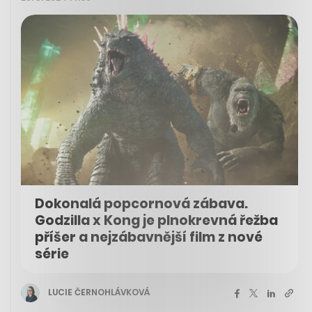
Dokonalá popcornová zábava.
Godzilla x Kong je plnokrevná řežba
příšer a nejzábavnější film z nové
série
LUCIE ČERNOHLÁVKOVÁ