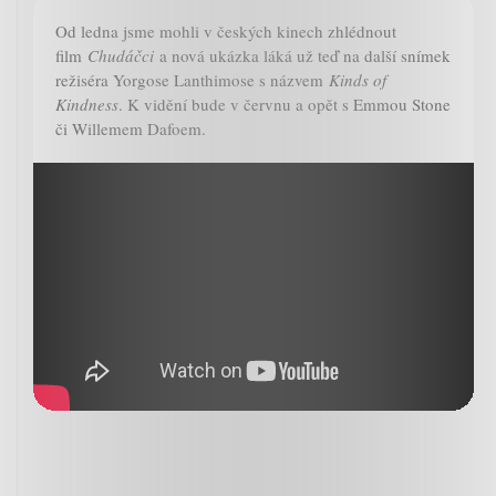
Od ledna jsme mohli v českých kinech zhlédnout
film
Chudáčci
a nová ukázka láká už teď na další snímek
režiséra Yorgose Lanthimose s názvem
Kinds of
Kindness
. K vidění bude v červnu a opět s Emmou Stone
či Willemem Dafoem.