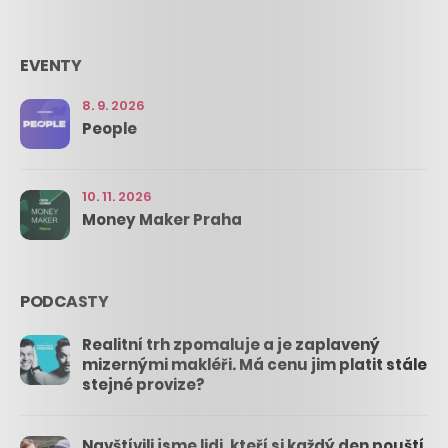
EVENTY
8. 9. 2026
People
10. 11. 2026
Money Maker Praha
PODCASTY
Realitní trh zpomaluje a je zaplavený
mizernými makléři. Má cenu jim platit stále
stejné provize?
Navštívili jsme lidi, kteří si každý den pouští