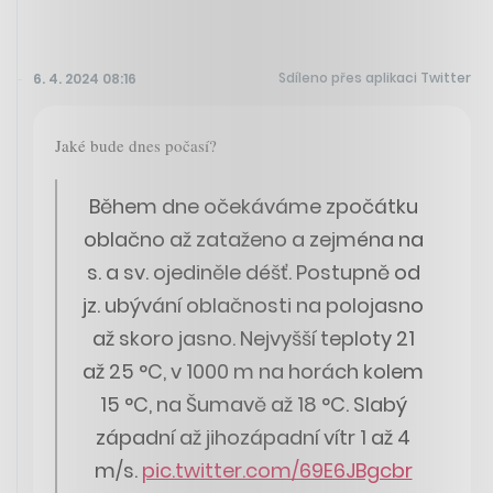
Sdíleno přes aplikaci Twitter
6. 4. 2024 08:16
Jaké bude dnes počasí?
Během dne očekáváme zpočátku
oblačno až zataženo a zejména na
s. a sv. ojediněle déšť. Postupně od
jz. ubývání oblačnosti na polojasno
až skoro jasno. Nejvyšší teploty 21
až 25 °C, v 1000 m na horách kolem
15 °C, na Šumavě až 18 °C. Slabý
západní až jihozápadní vítr 1 až 4
m/s.
pic.twitter.com/69E6JBgcbr