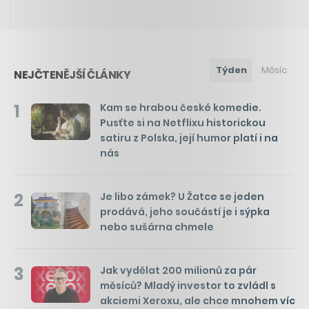
Týden
Měsíc
NEJČTENĚJŠÍ ČLÁNKY
1
Kam se hrabou české komedie.
Pusťte si na Netflixu historickou
satiru z Polska, její humor platí i na
nás
2
Je libo zámek? U Žatce se jeden
prodává, jeho součástí je i sýpka
nebo sušárna chmele
3
Jak vydělat 200 milionů za pár
měsíců? Mladý investor to zvládl s
akciemi Xeroxu, ale chce mnohem víc