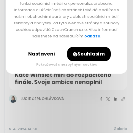
funkcí sociálních médií a k personalizaci obsahu.
Informace o užívání našich stránek také dále sdílíme s
našimi obchodními partnery z oblasti sociálních médií,
reklamy a analytiky. Za tyto webové stránky a soubory
cookies odpovídá CzechCrunch s.r.o. Více informací
naleznete na následujícím
odkazu
.
Nastavení
Souhlasím
Pokračovat s nezbytnými cookies
Satirický seriál Režim o diktátorce
Kate Winslet míří do rozpačitého
finále. Svoje ambice nenaplnil
LUCIE ČERNOHLÁVKOVÁ
Galerie
5. 4. 2024 14:50