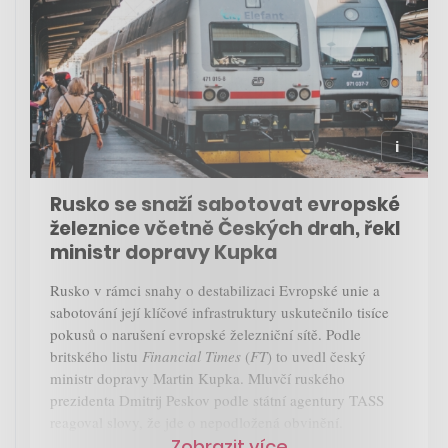
Rusko se snaží sabotovat evropské
železnice včetně Českých drah, řekl
ministr dopravy Kupka
Rusko v rámci snahy o destabilizaci Evropské unie a
sabotování její klíčové infrastruktury uskutečnilo tisíce
pokusů o narušení evropské železniční sítě. Podle
britského listu
Financial Times
(
FT
) to uvedl český
ministr dopravy Martin Kupka. Mluvčí ruského
prezidenta Dmitrij Peskov podle státní agentury TASS
reagoval slovy, že jde o nepodložená obvinění.
Zobrazit více