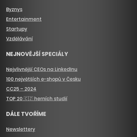
Byznys
Entertainment
Startupy
Vzdělávání
NEJNOVĚJŠÍ SPECIÁLY
Nejvlivnější CEOs na LinkedInu
100 největších e-shopů v Česku
CC25 – 2024
TOP 20 🇨🇿 herních studií
DÁLE TVOŘÍME
Newslettery