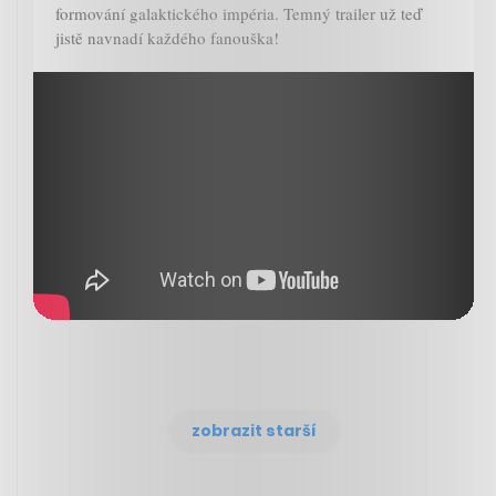
formování galaktického impéria. Temný trailer už teď
jistě navnadí každého fanouška!
zobrazit starší