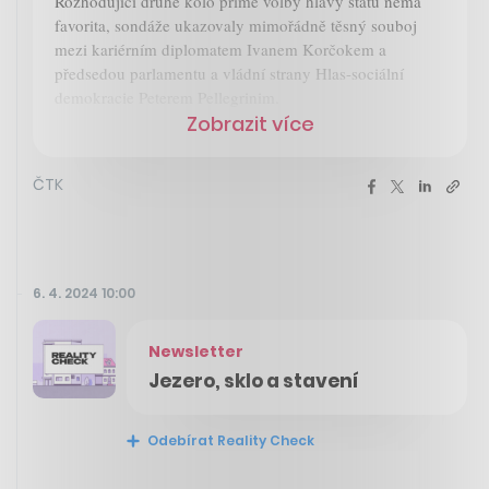
Rozhodující druhé kolo přímé volby hlavy státu nemá
favorita, sondáže ukazovaly mimořádně těsný souboj
mezi kariérním diplomatem Ivanem Korčokem a
předsedou parlamentu a vládní strany Hlas-sociální
demokracie Peterem Pellegrinim.
Zobrazit více
ČTK
6. 4. 2024 10:00
Newsletter
Jezero, sklo a stavení
Odebírat Reality Check