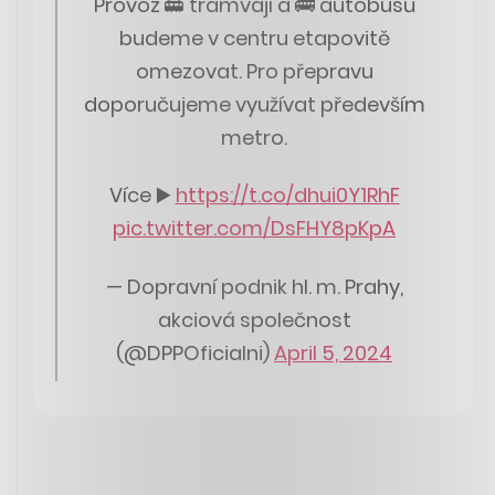
Provoz 🚋 tramvají a 🚌 autobusů
budeme v centru etapovitě
omezovat. Pro přepravu
doporučujeme využívat především
metro.
Více ▶️
https://t.co/dhui0Y1RhF
pic.twitter.com/DsFHY8pKpA
— Dopravní podnik hl. m. Prahy,
akciová společnost
(@DPPOficialni)
April 5, 2024