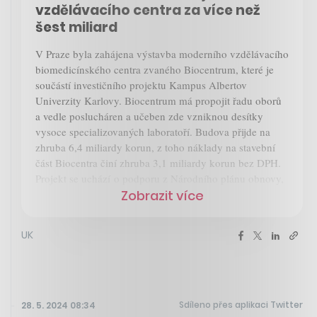
vzdělávacího centra za více než
šest miliard
V Praze byla zahájena výstavba moderního vzdělávacího
biomedicínského centra zvaného Biocentrum, které je
součástí investičního projektu Kampus Albertov
Univerzity Karlovy. Biocentrum má propojit řadu oborů
a vedle poslucháren a učeben zde vzniknou desítky
vysoce specializovaných laboratoří. Budova přijde na
zhruba 6,4 miliardy korun, z toho náklady na stavební
část Biocentra činí zhruba 3,1 miliardy korun bez DPH.
Projekt se uchází o podporu z Národního plánu obnovy,
Zobrazit více
UK
Sdíleno přes aplikaci Twitter
28. 5. 2024 08:34