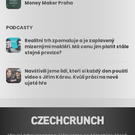
Money Maker Praha
PODCASTY
Realitní trh zpomaluje a je zaplavený
mizernými makléři. Má cenu jim platit stále
stejné provize?
Navštívili jsme lidi, kteří si každý den pouští
video s Jiřím Károu. Kvůli práci na nové
ujeté hře