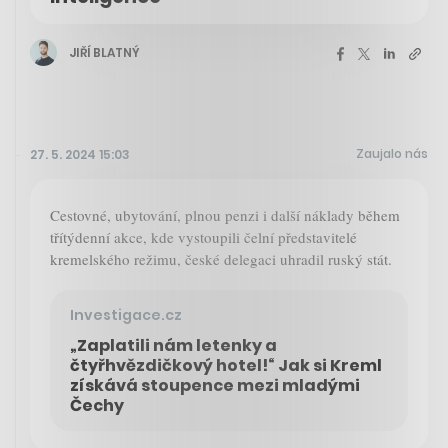
JIŘÍ BLATNÝ
Zaujalo nás
27. 5. 2024 15:03
Cestovné, ubytování, plnou penzi i další náklady během
třítýdenní akce, kde vystoupili čelní představitelé
kremelského režimu, české delegaci uhradil ruský stát.
Investigace.cz
„Zaplatili nám letenky a
čtyřhvězdičkový hotel!“ Jak si Kreml
získává stoupence mezi mladými
Čechy