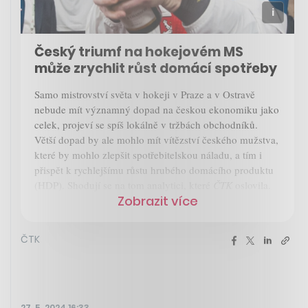
Český triumf na hokejovém MS
může zrychlit růst domácí spotřeby
Samo mistrovství světa v hokeji v Praze a v Ostravě
nebude mít významný dopad na českou ekonomiku jako
celek, projeví se spíš lokálně v tržbách obchodníků.
Větší dopad by ale mohlo mít vítězství českého mužstva,
které by mohlo zlepšit spotřebitelskou náladu, a tím i
přispět k rychlejšímu růstu hrubého domácího produktu
(HDP). Shodují se na tom analytici, které
ČTK
oslovila.
Zobrazit více
ČTK
27. 5. 2024 16:33