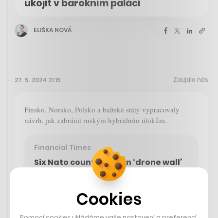
ukojit v barokním paláci
ELIŠKA NOVÁ
Zaujalo nás
27. 5. 2024 21:15
Finsko, Norsko, Polsko a baltské státy vypracovaly
návrh, jak zabránit ruským hybridním útokům.
Financial Times
Six Nato countries plan ‘drone wall’
to defend borders with Russia
Cookies
Pomocí cookies ukládáme vaše nastavení a preferencí,