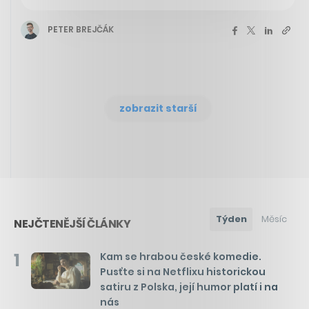
PETER BREJČÁK
zobrazit starší
Týden
Měsíc
NEJČTENĚJŠÍ ČLÁNKY
1
Kam se hrabou české komedie.
Pusťte si na Netflixu historickou
satiru z Polska, její humor platí i na
nás