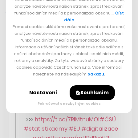
analýze návštěvnosti našich stránek, zprostředkování
Sdíleno přes aplikaci Twitter
27. 5. 2024 20:01
funkcí sociálních médií a k personalizaci obsahu …
Číst
dále
Pomocí cookies ukládáme vaše nastavení a preferencí,
Nelichotivé statistiky o českých firmách.
analýze návštěvnosti našich stránek, zprostředkování
funkcí sociálních médií a k personalizaci obsahu.
Informace o užívání našich stránek také dále sdílíme s
Digitálně nejvyspělejší podniky v
našimi obchodními partnery z oblasti sociálních médií,
rámci EU jsou ve Finsku. Na
reklamy a analytiky. Za tyto webové stránky a soubory
opačném konci žebříčku se
cookies odpovídá CzechCrunch s.r.o. Více informací
naleznete na následujícím
odkazu
.
nacházejí podniky v Rumunsku a
Bulharsku. Podniky v Česku jsou v
Nastavení
Souhlasím
míře digitalizace za rok 2023
podprůměrné.
Pokračovat s nezbytnými cookies
>>>
https://t.co/7RIMtnuMOI
#ČSÚ
#statistikaamy
#EU
#digitalizace
pic.twitter.com/mUPdRjxYL3