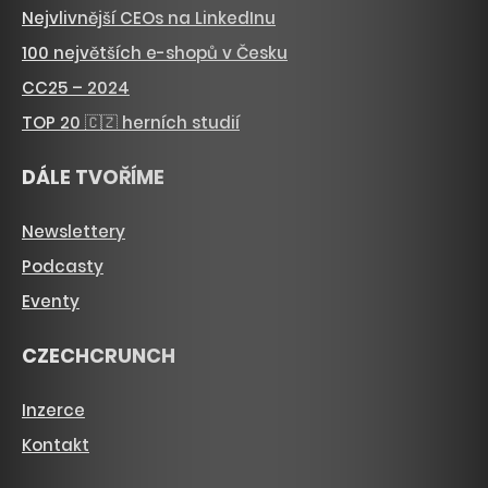
Nejvlivnější CEOs na LinkedInu
100 největších e-shopů v Česku
CC25 – 2024
TOP 20 🇨🇿 herních studií
DÁLE TVOŘÍME
Newslettery
Podcasty
Eventy
CZECHCRUNCH
Inzerce
Kontakt