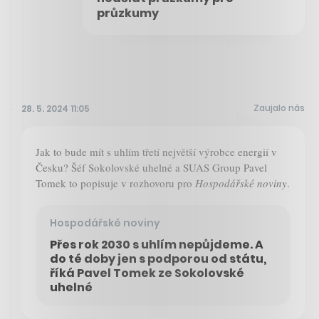
průzkumy
Zaujalo nás
28. 5. 2024 11:05
Jak to bude mít s uhlím třetí největší výrobce energií v
Česku? Šéf Sokolovské uhelné a SUAS Group Pavel
Tomek to popisuje v rozhovoru pro
Hospodářské noviny
.
Hospodářské noviny
Přes rok 2030 s uhlím nepůjdeme. A
do té doby jen s podporou od státu,
říká Pavel Tomek ze Sokolovské
uhelné