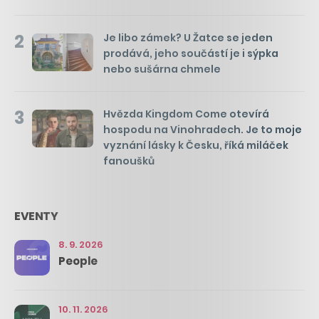
2
Je libo zámek? U Žatce se jeden
prodává, jeho součástí je i sýpka
nebo sušárna chmele
3
Hvězda Kingdom Come otevírá
hospodu na Vinohradech. Je to moje
vyznání lásky k Česku, říká miláček
fanoušků
EVENTY
8. 9. 2026
People
10. 11. 2026