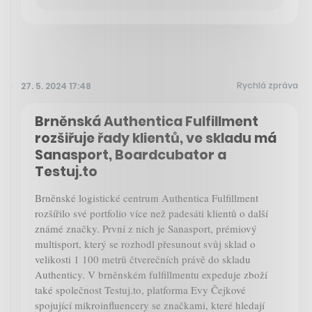
Rychlá zpráva
27. 5. 2024 17:48
Brněnská Authentica Fulfillment
rozšiřuje řady klientů, ve skladu má
Sanasport, Boardcubator a
Testuj.to
Brněnské logistické centrum Authentica Fulfillment
rozšířilo své portfolio více než padesáti klientů o další
známé značky. První z nich je Sanasport, prémiový
multisport, který se rozhodl přesunout svůj sklad o
velikosti 1 100 metrů čtverečních právě do skladu
Authenticy. V brněnském fulfillmentu expeduje zboží
také společnost Testuj.to, platforma Evy Čejkové
spojující mikroinfluencery se značkami, které hledají