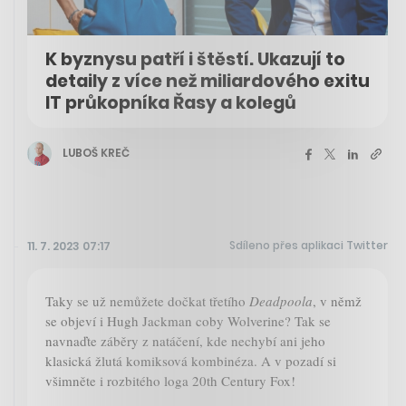
K byznysu patří i štěstí. Ukazují to
detaily z více než miliardového exitu
IT průkopníka Řasy a kolegů
LUBOŠ KREČ
Sdíleno přes aplikaci Twitter
11. 7. 2023 07:17
Taky se už nemůžete dočkat třetího
Deadpoola
, v němž
se objeví i Hugh Jackman coby Wolverine? Tak se
navnaďte záběry z natáčení, kde nechybí ani jeho
klasická žlutá komiksová kombinéza. A v pozadí si
všimněte i rozbitého loga 20th Century Fox!