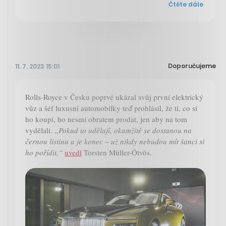
Čtěte dále
Doporučujeme
11. 7. 2023 15:01
Rolls-Royce v Česku poprvé ukázal svůj první elektrický
vůz a šéf luxusní automobilky teď prohlásil, že ti, co si
ho koupí, ho nesmí obratem prodat, jen aby na tom
vydělali.
„Pokud to udělají, okamžitě se dostanou na
černou listinu a je konec – už nikdy nebudou mít šanci si
ho pořídit,“
uvedl
Torsten Müller-Ötvös.