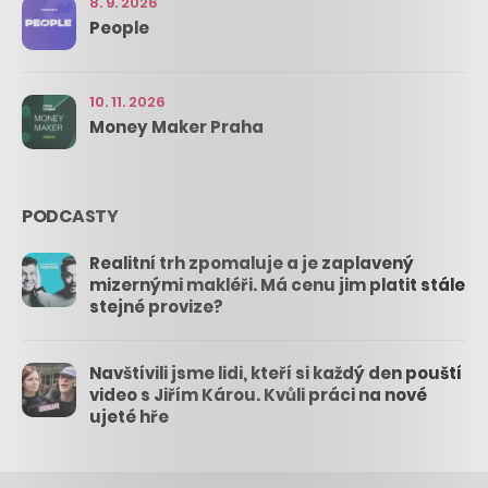
8. 9. 2026
People
10. 11. 2026
Money Maker Praha
PODCASTY
Realitní trh zpomaluje a je zaplavený
mizernými makléři. Má cenu jim platit stále
stejné provize?
Navštívili jsme lidi, kteří si každý den pouští
video s Jiřím Károu. Kvůli práci na nové
ujeté hře