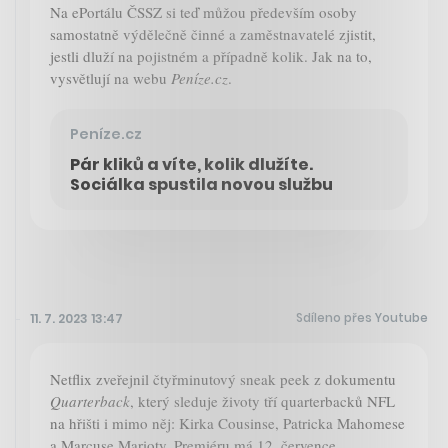
Na ePortálu ČSSZ si teď můžou především osoby
samostatně výdělečně činné a zaměstnavatelé zjistit,
jestli dluží na pojistném a případně kolik. Jak na to,
vysvětlují na webu
Peníze.cz
.
Peníze.cz
Pár kliků a víte, kolik dlužíte.
Sociálka spustila novou službu
Sdíleno přes Youtube
11. 7. 2023 13:47
Netflix zveřejnil čtyřminutový sneak peek z dokumentu
Quarterback
, který sleduje životy tří quarterbacků NFL
na hřišti i mimo něj: Kirka Cousinse, Patricka Mahomese
a Marcuse Marioty. Premiéru má 12. července.