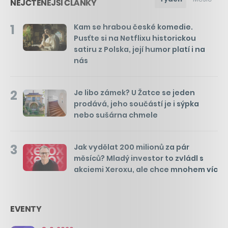
NEJČTENĚJŠÍ ČLÁNKY
1
Kam se hrabou české komedie.
Pusťte si na Netflixu historickou
satiru z Polska, její humor platí i na
nás
2
Je libo zámek? U Žatce se jeden
prodává, jeho součástí je i sýpka
nebo sušárna chmele
3
Jak vydělat 200 milionů za pár
měsíců? Mladý investor to zvládl s
akciemi Xeroxu, ale chce mnohem víc
EVENTY