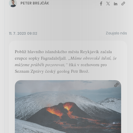
PETER BREJČÁK
Zaujalo nás
11. 7. 2023 09:02
Poblíž hlavního islandského města Reykjavík začala
erupce sopky Fagradalsfjall.
„Máme obrovské štěstí, že
můžeme průběh pozorovat,“
říká v rozhovoru pro
Seznam Zprávy český geolog Petr Brož.