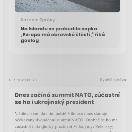
Seznam Zprávy
Na Islandu se probudila sopka.
„Evropa má obrovské štěstí,“ říká
geolog
Rychlá zpráva
11. 7. 2023 08:26
Dnes začíná summit NATO, zúčastní
se ho i ukrajinský prezident
V Litevském hlavním městě Vilniusu dnes startuje
očekávaný dvoudenní summit NATO. Osobně se ho má
zúčastnit i ukrajinský prezident Volodymyr Zelenskyj,