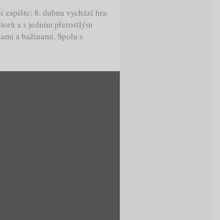
i zapište: 8. dubna vychází hra
átorů a s jedním přerostlým
ami a bažinami. Spolu s