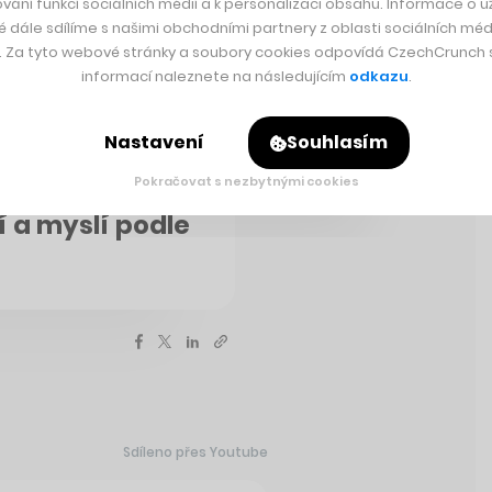
vání funkcí sociálních médií a k personalizaci obsahu. Informace o už
é dále sdílíme s našimi obchodními partnery z oblasti sociálních médi
y. Za tyto webové stránky a soubory cookies odpovídá CzechCrunch s.
informací naleznete na následujícím
odkazu
.
Nastavení
Souhlasím
Pokračovat s nezbytnými cookies
o. Japonsku
 a myslí podle
Sdíleno přes Youtube