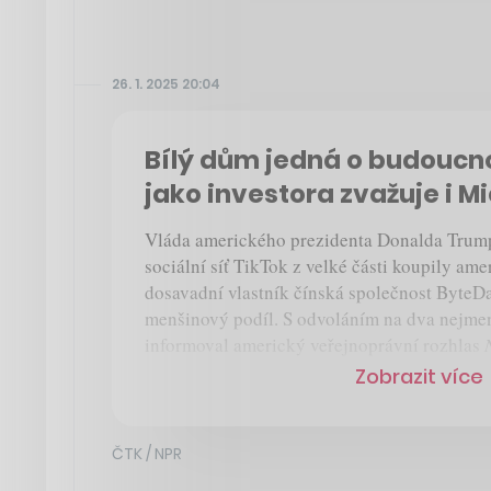
26. 1. 2025 20:04
Bílý dům jedná o budoucno
jako investora zvažuje i M
Vláda amerického prezidenta Donalda Trump
sociální síť TikTok z velké části koupily amer
dosavadní vlastník čínská společnost ByteDa
menšinový podíl. S odvoláním na dva nejme
informoval americký veřejnoprávní rozhlas
Zobrazit více
ČTK / NPR