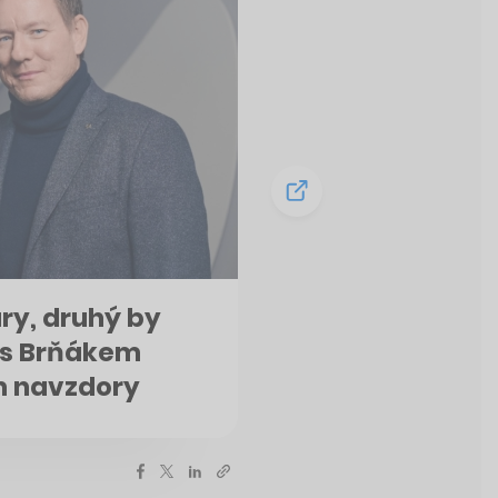
ry, druhý by
k s Brňákem
m navzdory