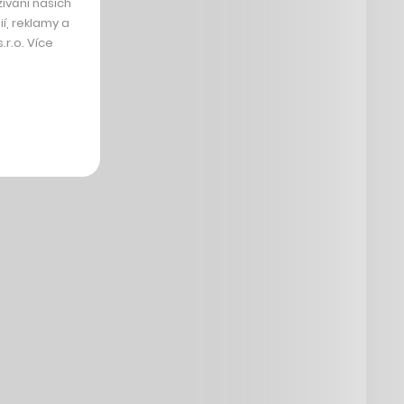
ívání našich
í, reklamy a
r.o. Více