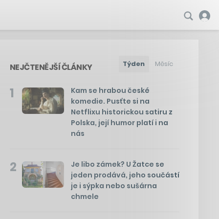
Týden
Měsíc
NEJČTENĚJŠÍ ČLÁNKY
1
Kam se hrabou české
komedie. Pusťte si na
Netflixu historickou satiru z
Polska, její humor platí i na
nás
2
Je libo zámek? U Žatce se
jeden prodává, jeho součástí
je i sýpka nebo sušárna
chmele