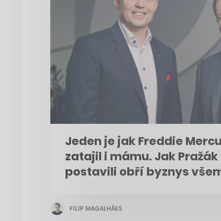
Jeden je jak Freddie Mercu
zatajil i mámu. Jak Pražá
postavili obří byznys vše
FILIP MAGALHÃES