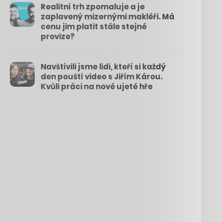
Realitní trh zpomaluje a je
zaplavený mizernými makléři. Má
cenu jim platit stále stejné
provize?
Navštívili jsme lidi, kteří si každý
den pouští video s Jiřím Károu.
Kvůli práci na nové ujeté hře