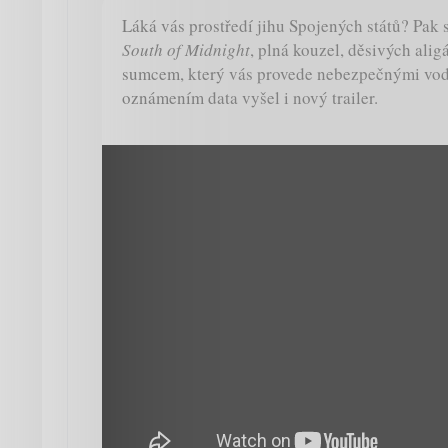
Láká vás prostředí jihu Spojených států? Pak s
South of Midnight
, plná kouzel, děsivých alig
sumcem, který vás provede nebezpečnými vod
oznámením data vyšel i nový trailer.