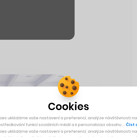
Cookies
ies ukládáme vaše nastavení a preferencí, analýze návštěvnosti naš
středkování funkcí sociálních médií a k personalizaci obsahu …
Číst 
ies ukládáme vaše nastavení a preferencí, analýze návštěvnosti naš