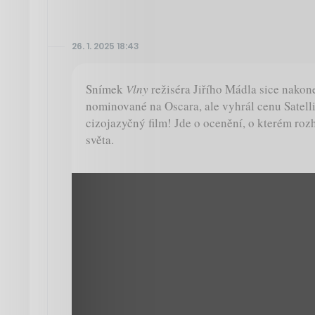
26. 1. 2025 18:43
Snímek
Vlny
režiséra Jiřího Mádla sice nakon
nominované na Oscara, ale vyhrál cenu Satelli
cizojazyčný film! Jde o ocenění, o kterém rozh
světa.