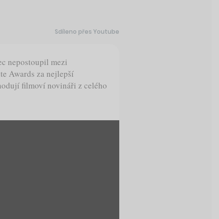
Sdíleno přes Youtube
ec nepostoupil mezi
te Awards za nejlepší
odují filmoví novináři z celého