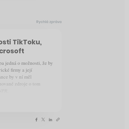
Rychlá zpráva
sti TikToku,
icrosoft
a jedná o možnosti, že by
ické firmy a její
nce by v ní měl
nované zdroje o tom
NPR
.