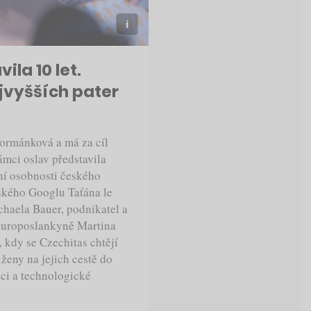
la 10 let.
vyšších pater
Formánková a má za cíl
rámci oslav představila
ní osobnosti českého
eského Googlu Taťána le
haela Bauer, podnikatel a
 europoslankyně Martina
 kdy se Czechitas chtějí
 ženy na jejich cestě do
zaci a technologické