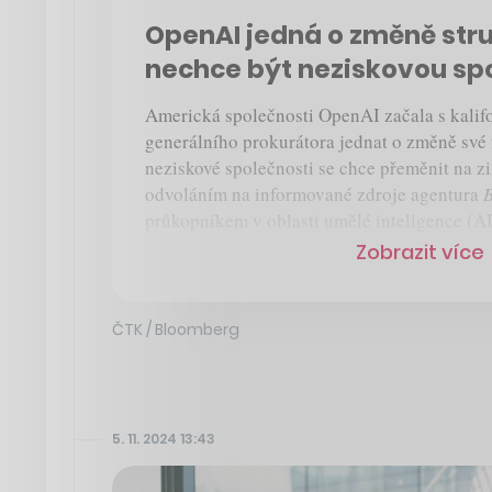
OpenAI jedná o změně stru
nechce být neziskovou sp
Americká společnosti OpenAI začala s kali
generálního prokurátora jednat o změně své f
neziskové společnosti se chce přeměnit na z
odvoláním na informované zdroje agentura
průkopníkem v oblasti umělé inteligence (AI
Zobrazit více
ČTK / Bloomberg
5. 11. 2024 13:43