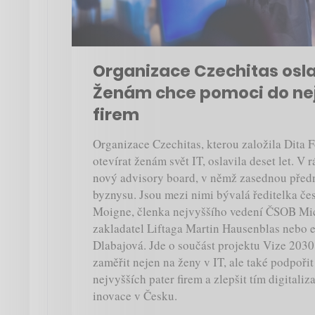
Organizace Czechitas oslavi
Ženám chce pomoci do nej
firem
Organizace Czechitas, kterou založila Dita 
otevírat ženám svět IT, oslavila deset let. V 
nový advisory board, v němž zasednou před
byznysu. Jsou mezi nimi bývalá ředitelka č
Moigne, členka nejvyššího vedení ČSOB Mic
zakladatel Liftaga Martin Hausenblas nebo
Dlabajová. Jde o součást projektu Vize 2030,
zaměřit nejen na ženy v IT, ale také podpořit
nejvyšších pater firem a zlepšit tím digitali
inovace v Česku.