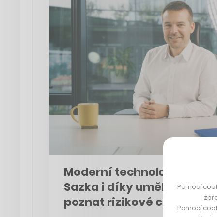
Moderní technologie mění s
Sazka i díky umělé intelig
Pomocí cook
zpro
poznat rizikové chování
Pomocí cook