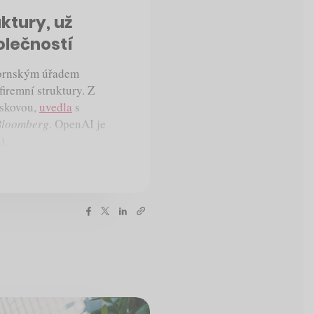
ktury, už
olečností
fornským úřadem
iremní struktury. Z
iskovou,
uvedla
s
Bloomberg
. OpenAI je
).