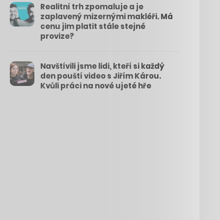
Realitní trh zpomaluje a je
zaplavený mizernými makléři. Má
cenu jim platit stále stejné
provize?
Navštívili jsme lidi, kteří si každý
den pouští video s Jiřím Károu.
Kvůli práci na nové ujeté hře