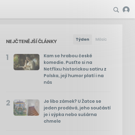
Týden
Měsíc
NEJČTENĚJŠÍ ČLÁNKY
1
Kam se hrabou české
komedie. Pusťte si na
Netflixu historickou satiru z
Polska, její humor platí i na
nás
2
Je libo zámek? U Žatce se
jeden prodává, jeho součástí
je i sýpka nebo sušárna
chmele