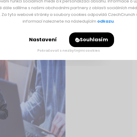
vání funkcí sociálních médií a k personalizaci obsahu. Informace o už
é dále sdílíme s našimi obchodními partnery z oblasti sociálních médi
y. Za tyto webové stránky a soubory cookies odpovídá CzechCrunch s.
informací naleznete na následujícím
odkazu
.
Nastavení
Souhlasím
Rychlá zpráva
Pokračovat s nezbytnými cookies