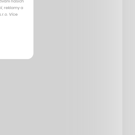
ívání našich
í, reklamy a
r.o. Více