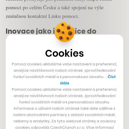
pomoci po celém Česku a také spojení na výše
zmíněnou kontaktní Linku pomoci.
Inovace jako investice do
budoucnosti
Cookies
„V naší nabídce dnes najdete pestré spektrum zábavy,
od číselných loterií a stíracích losů po rychlé online
Pomocí cookies ukládáme vaše nastavení a preferencí,
hry. Jsme a chceme i nadále zůstat lídrem na trhu a je
analýze návštěvnosti našich stránek, zprostředkování
funkcí sociálních médií a k personalizaci obsahu …
Číst
naším cílem, aby se s námi bavilo co nejvíce lidí.
dále
Klíčové ale je, aby ke hraní přistupovali zodpovědně.
Pomocí cookies ukládáme vaše nastavení a preferencí,
analýze návštěvnosti našich stránek, zprostředkování
Investice do prevence, detekce i intervence rizikového
funkcí sociálních médií a k personalizaci obsahu.
hraní jsou naprostým must-have, o kterém se
Informace o užívání našich stránek také dále sdílíme s
nediskutuje a které prochází všemi aktivitami Sazky,“
našimi obchodními partnery z oblasti sociálních médií,
reklamy a analytiky. Za tyto webové stránky a soubory
popisuje David Schenk.
cookies odpovídá CzechCrunch s.r.o. Více informací