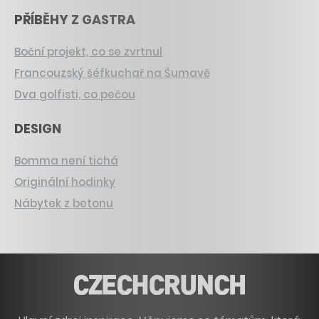
PŘÍBĚHY Z GASTRA
Boční projekt, co se zvrtnul
Francouzský šéfkuchař na Šumavě
Dva golfisti, co pečou
DESIGN
Bomma není tichá
Originální hodinky
Nábytek z betonu