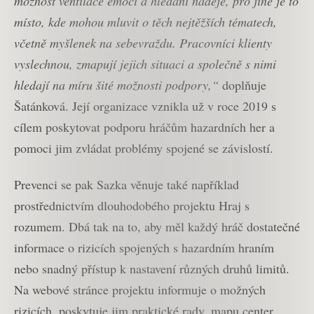
možnost ventilace emocí a hledání naděje, pro jiné je to
místo, kde mohou mluvit o těch nejtěžších tématech,
včetně myšlenek na sebevraždu. Pracovníci klienty
vyslechnou, zmapují jejich situaci a společně s nimi
hledají na míru šité možnosti podpory,“
doplňuje
Šatánková. Její organizace vznikla už v roce 2019 s
cílem poskytovat podporu hráčům hazardních her a
pomoci jim zvládat problémy spojené se závislostí.
Prevenci se pak Sazka věnuje také například
prostřednictvím dlouhodobého projektu Hraj s
rozumem. Dbá tak na to, aby měl každý hráč dostatečné
informace o rizicích spojených s hazardním hraním
nebo snadný přístup k nastavení různých druhů limitů.
Na webové stránce projektu informuje o možných
rizicích, poskytuje jim praktické rady, mapu center