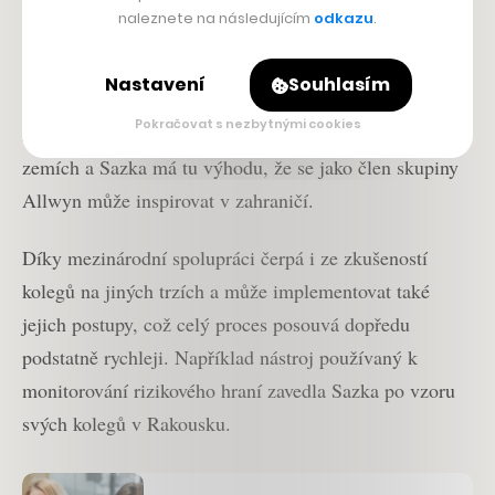
naleznete na následujícím
odkazu
.
Především online hry jsou stále více relevantní i pro
mladé publikum a také v tomto směru je prý pro firmu
Nastavení
Souhlasím
důležité, aby hra dál zůstala hlavně zábavou. Téma
Pokračovat s nezbytnými cookies
zodpovědného hraní je aktuální i v okolních evropských
zemích a Sazka má tu výhodu, že se jako člen skupiny
Allwyn může inspirovat v zahraničí.
Díky mezinárodní spolupráci čerpá i ze zkušeností
kolegů na jiných trzích a může implementovat také
jejich postupy, což celý proces posouvá dopředu
podstatně rychleji. Například nástroj používaný k
monitorování rizikového hraní zavedla Sazka po vzoru
svých kolegů v Rakousku.