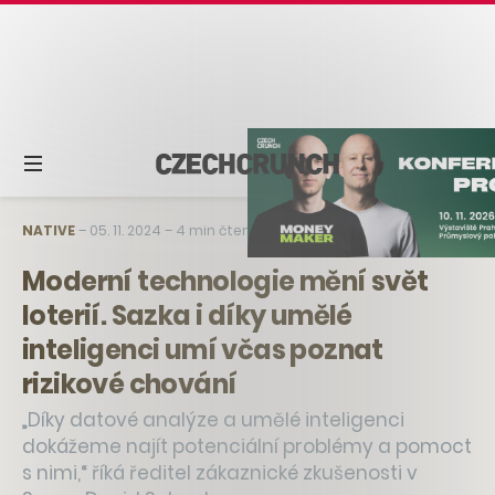
NATIVE
–
05. 11. 2024
–
4 min čtení
Moderní technologie mění svět
loterií. Sazka i díky umělé
inteligenci umí včas poznat
rizikové chování
„Díky datové analýze a umělé inteligenci
dokážeme najít potenciální problémy a pomoct
s nimi,“ říká ředitel zákaznické zkušenosti v