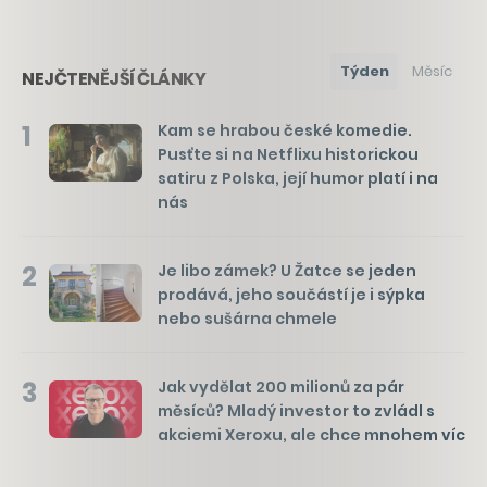
Týden
Měsíc
NEJČTENĚJŠÍ ČLÁNKY
1
Kam se hrabou české komedie.
Pusťte si na Netflixu historickou
satiru z Polska, její humor platí i na
nás
2
Je libo zámek? U Žatce se jeden
prodává, jeho součástí je i sýpka
nebo sušárna chmele
3
Jak vydělat 200 milionů za pár
měsíců? Mladý investor to zvládl s
akciemi Xeroxu, ale chce mnohem víc