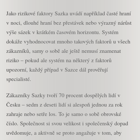
Jako rizikové faktory Sazka uvádí například časté hraní
v noci, dlouhé hraní bez přestávek nebo výrazný nárůst
výše sázek v krátkém časovém horizontu. Systém
dokáže vyhodnocovat mnoho takových faktorů u všech
zákazníků, samy o sobě ale ještě nemusí znamenat
riziko – pokud ale systém na některý z faktorů
upozorní, každý případ v Sazce dál prověřují
specialisté.
Zákazníky Sazky tvoří 70 procent dospělých lidí v
Česku – sedm z deseti lidí si alespoň jednou za rok
zahraje nebo setře los. To je samo o sobě obrovské
číslo. Společnost si svou velikost i společenský dopad
uvědomuje, a aktivně se proto angažuje v tom, aby