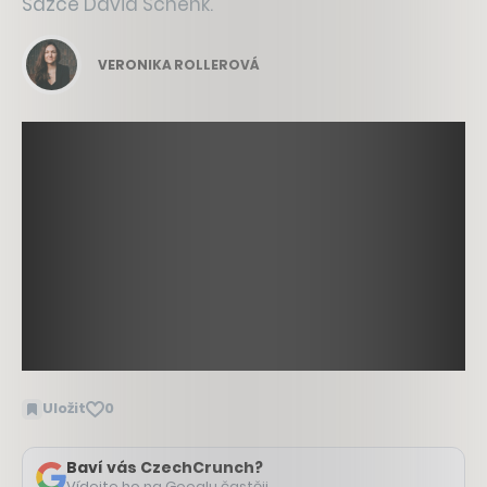
Sazce David Schenk.
VERONIKA ROLLEROVÁ
Uložit
0
Baví vás CzechCrunch?
Vídejte ho na Googlu častěji.