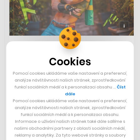
V Brně dnes startuje Animefest.
Návštěvníci se mohou těšit na
Cookies
cosplaye, hry, workshopy a mnoho
dalšího
Pomocí cookies ukládáme vaše nastavení a preferencí,
V Brně dnes začíná Animefest
analýze návštěvnosti našich stránek, zprostředkování
Od pátku až do neděle se brněnské výstaviště promění
funkcí sociálních médií a k personalizaci obsahu …
Číst
na kousek Japonska. Nejen fanoušky tamější mangy,
dále
seriálů a kultury přivítá Animefest, rozmanitá akce, v
Pomocí cookies ukládáme vaše nastavení a preferencí,
jejímž programu najdete jak cosplay, tak promítání filmů,
analýze návštěvnosti našich stránek, zprostředkování
asijské gastro speciality nebo třeba videohry.
funkcí sociálních médií a k personalizaci obsahu.
https://www.animefest.cz/
Informace o užívání našich stránek také dále sdílíme s
našimi obchodními partnery z oblasti sociálních médií,
reklamy a analytiky. Za tyto webové stránky a soubory
Animefest