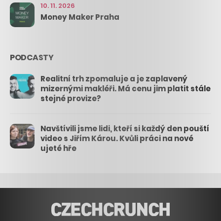
10. 11. 2026
Money Maker Praha
PODCASTY
Realitní trh zpomaluje a je zaplavený
mizernými makléři. Má cenu jim platit stále
stejné provize?
Navštívili jsme lidi, kteří si každý den pouští
video s Jiřím Károu. Kvůli práci na nové
ujeté hře