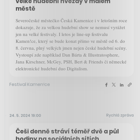
velké hudební hvězdy v malém
městě
Severočeské městečko Česká Kamenice i v letošním roce
dokazuje, že za velkou hudební show se nemusí vyrážet
jen na velké festivaly. I letos je line-up festivalu
Kamen!ce, který se bude konat přímo ve městě od 6. do
8. června, plný velkých jmen nejen české hudební scény.
Vystoupí zde například Dan Bárta & Illustratosphere,
Jana Kirschner, McGey, PSH, Bert & Friends či německé
elektronické hudební duo Digitalism.
Festival Kamen!ce
Rychlá zpráva
24. 5. 2024 19:00
Češi denně stráví téměř dvě a půl
hodiny na sociálních sítích.