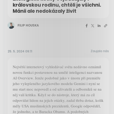
královskou rodinu, chtěli je všichni.
Mánii ale nedokázaly živit
FILIP HOUSKA
Zaujalo nás
25. 5. 2024 09:11
Největší internetový vyhledávač světa nedávno oznámil
novou funkci postavenou na umělé inteligenci nazvanou
AI Overview. Jenže podobně jako v únoru při premiéře
jeho vylepšeného jazykového modelu Gemini i nyní se
mu start moc nepovedl a od uživatelů a odborníků se na
něj valí kritika. Když se do nástroje, který má za cíl
odpovídat lidem na jejich otázky, zadal třeba dotaz, kolik
měly USA muslimských prezidentů, Google odpověděl,
že jednoho, a to Baracka Obamu. A podobných