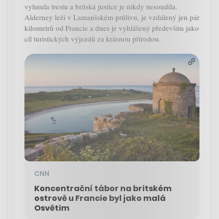
vyhnula trestu a britská justice je nikdy nesoudila.
Alderney leží v Lamanšském průlivu, je vzdálený jen pár
kilometrů od Francie a dnes je vyhlášený především jako
cíl turistických výjezdů za krásnou přírodou.
CNN
Koncentrační tábor na britském
ostrově u Francie byl jako malá
Osvětim