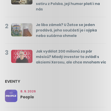
satiru z Polska, její humor platí i na
nás
2
Je libo zámek? U Žatce se jeden
prodává, jeho součástí je i sýpka
nebo sušárna chmele
3
Jak vydělat 200 milionů za pár
měsíců? Mladý investor to zvládl s
akciemi Xeroxu, ale chce mnohem víc
EVENTY
8. 9. 2026
People