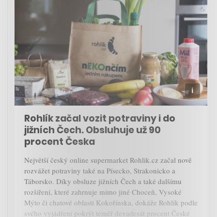
Rohlík začal vozit potraviny i do
jižních Čech. Obsluhuje už 90
procent Česka
Největší český online supermarket Rohlik.cz začal nově
rozvážet potraviny také na Písecko, Strakonicko a
Táborsko. Díky obsluze jižních Čech a také dalšímu
rozšíření, které zahrnuje mimo jiné Choceň, Vysoké
Mýto či chatové oblasti Kokořínska, dokáže Rohlík podle
svého vyjádření pokrýt téměř devadesát procent České