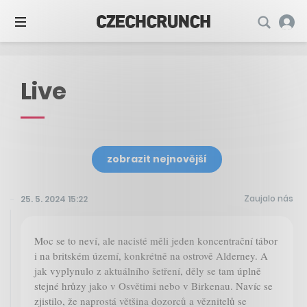
Live
zobrazit nejnovější
Zaujalo nás
25. 5. 2024 15:22
Moc se to neví, ale nacisté měli jeden koncentrační tábor
i na britském území, konkrétně na ostrově Alderney. A
jak vyplynulo z aktuálního šetření, děly se tam úplně
stejné hrůzy jako v Osvětimi nebo v Birkenau. Navíc se
zjistilo, že naprostá většina dozorců a věznitelů se