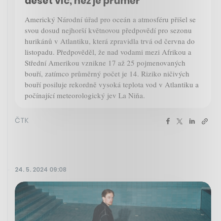
deset víc, než je průměr
Americký Národní úřad pro oceán a atmosféru přišel se
svou dosud nejhorší květnovou předpovědí pro sezonu
hurikánů v Atlantiku, která zpravidla trvá od června do
listopadu. Předpověděl, že nad vodami mezi Afrikou a
Střední Amerikou vznikne 17 až 25 pojmenovaných
bouří, zatímco průměrný počet je 14. Riziko ničivých
bouří posiluje rekordně vysoká teplota vod v Atlantiku a
počínající meteorologický jev La Niňa.
ČTK
24. 5. 2024 09:08