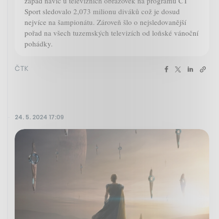
západ navíc u televizních obrazovek na programu ČT
Sport sledovalo 2,073 milionu diváků což je dosud
nejvíce na šampionátu. Zároveň šlo o nejsledovanější
pořad na všech tuzemských televizích od loňské vánoční
pohádky.
ČTK
24. 5. 2024 17:09