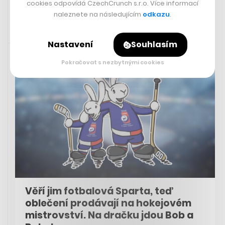
cookies odpovídá CzechCrunch s.r.o. Více informací
naleznete na následujícím
odkazu
.
24. 5. 2024 15:30
Nastavení
Souhlasím
Pokračovat s nezbytnými cookies
Věří jim fotbalová Sparta, teď
oblečení prodávají na hokejovém
mistrovství. Na dračku jdou Bob a